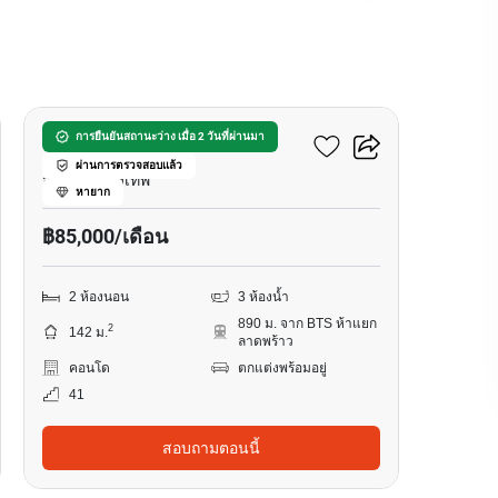
17
อีควิน๊อกซ์ พหล-วิภา
การยืนยันสถานะว่าง เมื่อ 2 วันที่ผ่านมา
ผ่านการตรวจสอบแล้ว
จอมพล, กรุงเทพ
หายาก
฿85,000/เดือน
2 ห้องนอน
3 ห้องน้ำ
890 ม. จาก BTS ห้าแยก
2
142 ม.
ลาดพร้าว
คอนโด
ตกแต่งพร้อมอยู่
41
สอบถามตอนนี้