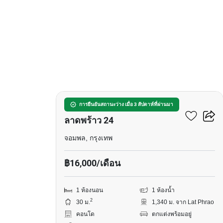
6
แชปเตอร์ วัน มิดทาวน์
การยืนยันสถานะว่าง เมื่อ 3 สัปดาห์ที่ผ่านมา
ลาดพร้าว 24
จอมพล, กรุงเทพ
฿16,000/เดือน
1 ห้องนอน
1 ห้องน้ำ
2
30 ม.
1,340 ม. จาก Lat Phrao
คอนโด
ตกแต่งพร้อมอยู่