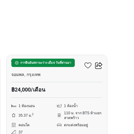
9
ไลฟ์ ลาดพร้าว แวลลีย์
การยืนยันสถานะว่าง เมื่อ 6 วันที่ผ่านมา
จอมพล, กรุงเทพ
฿24,000/เดือน
1 ห้องนอน
1 ห้องน้ำ
110 ม. จาก BTS ห้าแยก
2
35.37 ม.
ลาดพร้าว
คอนโด
ตกแต่งพร้อมอยู่
37