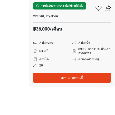
อีควิน๊อกซ์ พหล-วิภา
การยืนยันสถานะว่าง เมื่อสัปดาห์ที่แล้ว
จอมพล, กรุงเทพ
฿36,000/เดือน
2 ห้องนอน
2 ห้องน้ำ
890 ม. จาก BTS ห้าแยก
2
63 ม.
ลาดพร้าว
คอนโด
ตกแต่งพร้อมอยู่
26
สอบถามตอนนี้