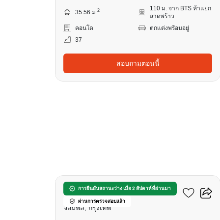
110 ม. จาก BTS ห้าแยก
2
35.56 ม.
ลาดพร้าว
คอนโด
ตกแต่งพร้อมอยู่
37
สอบถามตอนนี้
19
เดอะ ไลน์ ไวบ์ พหลโยธิน
การยืนยันสถานะว่าง เมื่อ 2 สัปดาห์ที่ผ่านมา
ผ่านการตรวจสอบแล้ว
จอมพล, กรุงเทพ