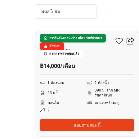
พหลโยธิน
10
เดอะ ยูนิค 19
การยืนยันสถานะว่าง เมื่อ 2 วันที่ผ่านมา
ดีลพิเศษ
จอมพล, กรุงเทพ
ผ่านการตรวจสอบแล้ว
฿14,000/เดือน
1 ห้องนอน
1 ห้องน้ำ
390 ม. จาก MRT
2
26 ม.
รัชดาภิเษก
คอนโด
ตกแต่งพร้อมอยู่
2
สอบถามตอนนี้