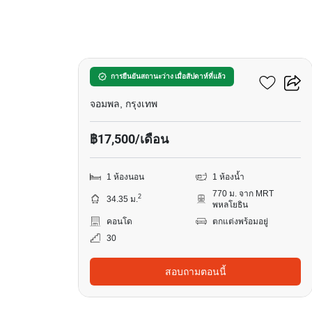
12
เดอะ ไลน์ พหลโยธิน พาร์ค
การยืนยันสถานะว่าง เมื่อสัปดาห์ที่แล้ว
จอมพล, กรุงเทพ
฿17,500/เดือน
1 ห้องนอน
1 ห้องน้ำ
770 ม. จาก MRT
2
34.35 ม.
พหลโยธิน
คอนโด
ตกแต่งพร้อมอยู่
30
สอบถามตอนนี้