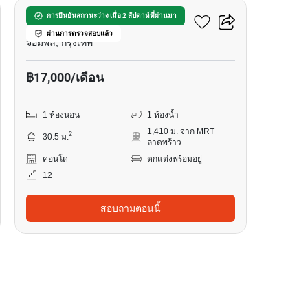
นิว โนเบิล รัชดา ลาดพร้าว
การยืนยันสถานะว่าง เมื่อ 2 สัปดาห์ที่ผ่านมา
ผ่านการตรวจสอบแล้ว
จอมพล, กรุงเทพ
฿17,000/เดือน
1 ห้องนอน
1 ห้องน้ำ
1,410 ม. จาก MRT
2
30.5 ม.
ลาดพร้าว
คอนโด
ตกแต่งพร้อมอยู่
12
สอบถามตอนนี้