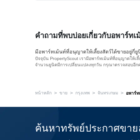
คำถามที่พบบ่อยเกี่ยวกับอพาร์ทเ
มีอพาร์ทเม้นท์ที่อนุญาตให้เลี้ยงสัตว์ได้ขายอยู่กี
ปัจจุบัน PropertyScout เรามีอพาร์ทเม้นท์ที่อนุญาตให้เล
จำนวนยูนิตมีการเปลี่ยนแปลงทุกวัน กรุณาตรวจสอบอีกครั้ง
>
>
>
>
หน้าหลัก
ขาย
กรุงเทพ
จันทรเกษม
อพาร์ทเ
ค้นหาทรัพย์ประกาศขาย