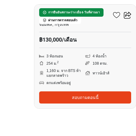
ดิ เอท จตุจักร-รัชดา
การยืนยันสถานะว่าง เมื่อ 6 วันที่ผ่านมา
ผ่านการตรวจสอบแล้ว
จอมพล, กรุงเทพ
฿130,000/เดือน
3 ห้องนอน
4 ห้องน้ำ
2
254 ม.
108 ตรม.
1,160 ม. จาก BTS ห้า
ทาวน์เฮ้าส์
แยกลาดพร้าว
ตกแต่งพร้อมอยู่
สอบถามตอนนี้