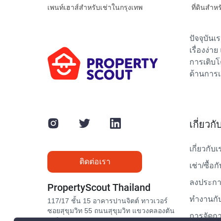
เพนท์เฮาส์สำหรับเช่าในกรุงเทพ
ที่ดินสำห
ปัจจุบัน
เรื่องง่า
การเติบโ
ด้านการเ
เกี่ยวก
เกี่ยวกับเ
ติดต่อเรา
เช่า/ซื้อก
ลงประกาศ
PropertyScout Thailand
ทำงานกับ
117/17 ชั้น 15 อาคารปานจิตต์ ทาวเวอร์
ซอยสุขุมวิท 55 ถนนสุขุมวิท แขวงคลองตัน
การจัดกา
เหนือ เขตวัฒนา กรุงเทพมหานคร 10110