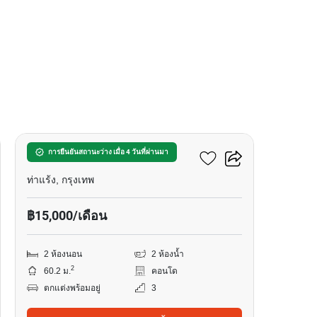
11
ดีคอนโด รามอินทรา
การยืนยันสถานะว่าง เมื่อ 4 วันที่ผ่านมา
ท่าแร้ง, กรุงเทพ
฿15,000/เดือน
2 ห้องนอน
2 ห้องน้ำ
2
60.2 ม.
คอนโด
ตกแต่งพร้อมอยู่
3