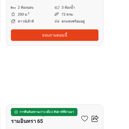
2 ห้องนอน
3 ห้องน้ำ
2
200 ม.
72 ตรม.
ทาวน์เฮ้าส์
ตกแต่งพร้อมอยู่
สอบถามตอนนี้
19
ไลฟ์ บางกอก บูเลอวาร์ด
การยืนยันสถานะว่าง เมื่อ 2 สัปดาห์ที่ผ่านมา
รามอินทรา 65