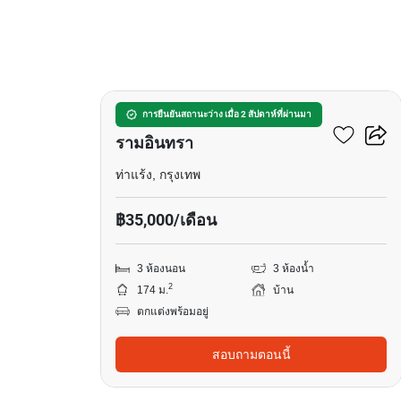
5
บ้านกลางเมือง พหลฯ-
การยืนยันสถานะว่าง เมื่อ 2 สัปดาห์ที่ผ่านมา
รามอินทรา
ท่าแร้ง, กรุงเทพ
฿35,000/เดือน
3 ห้องนอน
3 ห้องน้ำ
2
174 ม.
บ้าน
ตกแต่งพร้อมอยู่
สอบถามตอนนี้