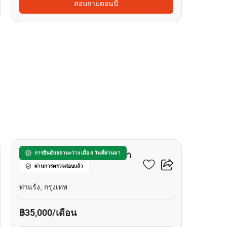
สอบถามตอนนี้
18
ทาวน์เฮ้าส์ 2-ห้องนอน ใน ท่า
การยืนยันสถานะว่าง เมื่อ 4 วันที่ผ่านมา
ผ่านการตรวจสอบแล้ว
แร้ง
ท่าแร้ง, กรุงเทพ
฿35,000/เดือน