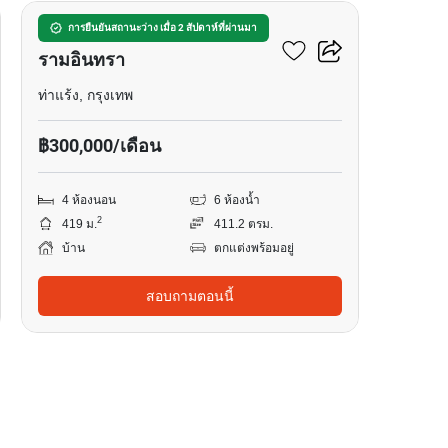
เดอะ มาสเตอร์ เอกมัย-
การยืนยันสถานะว่าง เมื่อ 2 สัปดาห์ที่ผ่านมา
รามอินทรา
ท่าแร้ง, กรุงเทพ
฿300,000/เดือน
4 ห้องนอน
6 ห้องน้ำ
2
419 ม.
411.2 ตรม.
บ้าน
ตกแต่งพร้อมอยู่
สอบถามตอนนี้