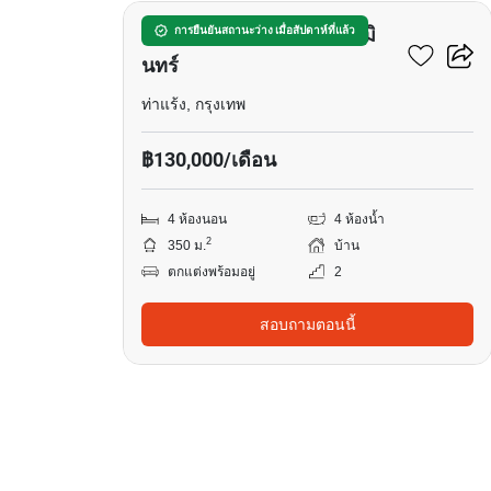
คาซ่า เลเจนด์ เกษตร – นวมิ
การยืนยันสถานะว่าง เมื่อสัปดาห์ที่แล้ว
นทร์
ท่าแร้ง, กรุงเทพ
฿130,000/เดือน
4 ห้องนอน
4 ห้องน้ำ
2
350 ม.
บ้าน
ตกแต่งพร้อมอยู่
2
สอบถามตอนนี้