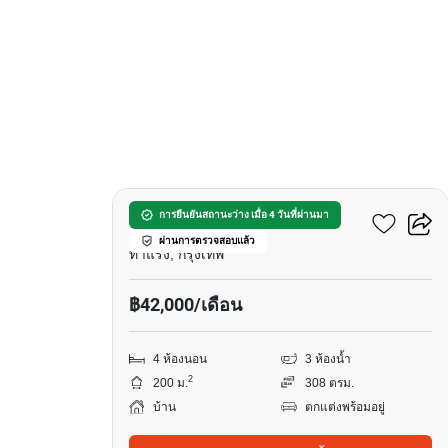
12
บ้าน 4-ห้องนอน ใน ท่าแร้ง
การยืนยันสถานะว่าง เมื่อ 4 วันที่ผ่านมา
ผ่านการตรวจสอบแล้ว
ท่าแร้ง, กรุงเทพ
฿42,000/เดือน
4 ห้องนอน
3 ห้องน้ำ
2
200 ม.
308 ตรม.
บ้าน
ตกแต่งพร้อมอยู่