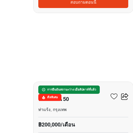
สอบถามตอนนี้
9
นันทวัน รามอินทรา -
การยืนยันสถานะว่าง เมื่อสัปดาห์ที่แล้ว
ดีลพิเศษ
พหลโยธิน 50
ท่าแร้ง, กรุงเทพ
฿200,000/เดือน