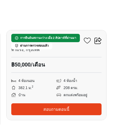
6
บ้าน 4-ห้องนอน ใน ท่าแร้ง
การยืนยันสถานะว่าง เมื่อ 2 สัปดาห์ที่ผ่านมา
ผ่านการตรวจสอบแล้ว
ท่าแร้ง, กรุงเทพ
฿50,000/เดือน
4 ห้องนอน
4 ห้องน้ำ
2
382.1 ม.
208 ตรม.
บ้าน
ตกแต่งพร้อมอยู่
สอบถามตอนนี้