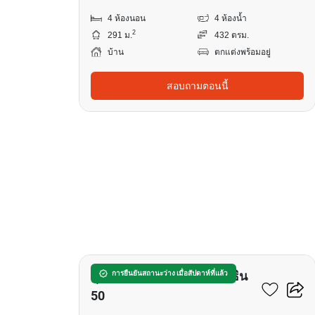
4 ห้องนอน
4 ห้องน้ำ
2
291 ม.
432 ตรม.
บ้าน
ตกแต่งพร้อมอยู่
สอบถามตอนนี้
5
ศุภาลัย เอเลแกนซ์ พหลโยธิน
การยืนยันสถานะว่าง เมื่อสัปดาห์ที่แล้ว
50