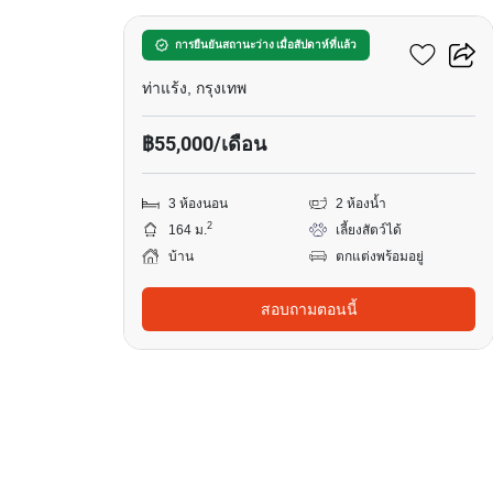
บ้าน 3-ห้องนอน ใน ท่าแร้ง
การยืนยันสถานะว่าง เมื่อสัปดาห์ที่แล้ว
ท่าแร้ง, กรุงเทพ
฿55,000/เดือน
3 ห้องนอน
2 ห้องน้ำ
2
164 ม.
เลี้ยงสัตว์ได้
บ้าน
ตกแต่งพร้อมอยู่
สอบถามตอนนี้