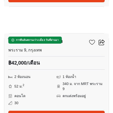
19
ไอดีโอ พระราม 9 - อโศก
การยืนยันสถานะว่าง เมื่อ 3 วันที่ผ่านมา
พระราม 9, กรุงเทพ
฿42,000/เดือน
2 ห้องนอน
1 ห้องน้ำ
340 ม. จาก MRT พระราม
2
52 ม.
9
คอนโด
ตกแต่งพร้อมอยู่
30