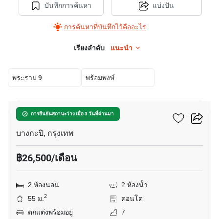
บันทึกการค้นหา
แบ่งปัน
การค้นหาที่บันทึกไว้คืออะไร
เรียงลำดับ
แนะนำ
พระราม 9
พร้อมพงษ์
12
นิช โมโน พระราม 9
การยืนยันสถานะว่าง เมื่อ 3 วันที่ผ่านมา
บางกะปิ, กรุงเทพ
฿26,500/เดือน
2 ห้องนอน
2 ห้องน้ำ
2
55 ม.
คอนโด
ตกแต่งพร้อมอยู่
7