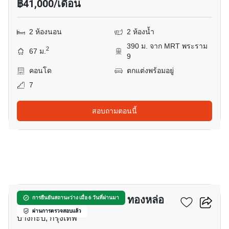
฿41,000/เดือน
2 ห้องนอน
2 ห้องน้ำ
390 ม. จาก MRT พระราม
2
67 ม.
9
คอนโด
ตกแต่งพร้อมอยู่
7
สอบถามตอนนี้
8
เดอะ แคปปิตอล เอกมัย - ทองหล่อ
การยืนยันสถานะว่าง เมื่อ 6 วันที่ผ่านมา
ผ่านการตรวจสอบแล้ว
บางกะปิ, กรุงเทพ