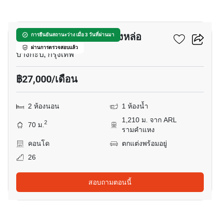
9
ศุภาลัย ปาร์ค เอกมัย-ทองหล่อ
การยืนยันสถานะว่าง เมื่อ 3 วันที่ผ่านมา
ผ่านการตรวจสอบแล้ว
บางกะปิ, กรุงเทพ
฿27,000/เดือน
2 ห้องนอน
1 ห้องน้ำ
1,210 ม. จาก ARL
2
70 ม.
รามคำแหง
คอนโด
ตกแต่งพร้อมอยู่
26
สอบถามตอนนี้