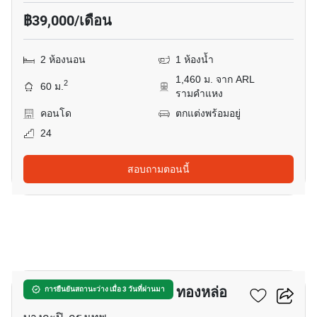
฿39,000/เดือน
2 ห้องนอน
1 ห้องน้ำ
1,460 ม. จาก ARL
2
60 ม.
รามคำแหง
คอนโด
ตกแต่งพร้อมอยู่
24
สอบถามตอนนี้
15
เดอะ แคปปิตอล เอกมัย - ทองหล่อ
การยืนยันสถานะว่าง เมื่อ 3 วันที่ผ่านมา