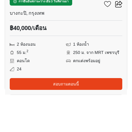
ไอดีโอ โมบิ อโศก
การยืนยันสถานะว่าง เมื่อ 3 วันที่ผ่านมา
บางกะปิ, กรุงเทพ
฿40,000/เดือน
2 ห้องนอน
1 ห้องน้ำ
2
55 ม.
250 ม. จาก MRT เพชรบุรี
คอนโด
ตกแต่งพร้อมอยู่
24
สอบถามตอนนี้
29