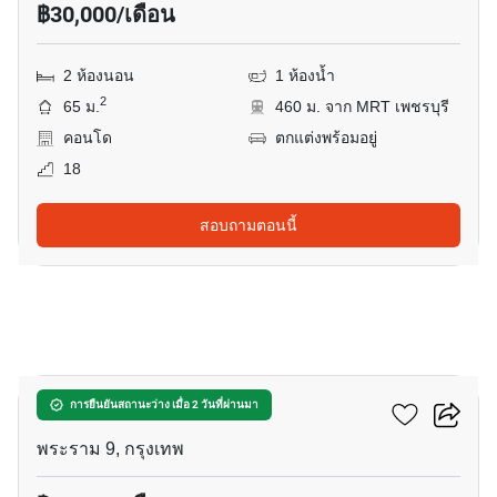
฿30,000/เดือน
2 ห้องนอน
1 ห้องน้ำ
2
65 ม.
460 ม. จาก MRT เพชรบุรี
คอนโด
ตกแต่งพร้อมอยู่
18
สอบถามตอนนี้
24
แอสปาย พระราม 9
การยืนยันสถานะว่าง เมื่อ 2 วันที่ผ่านมา
พระราม 9, กรุงเทพ