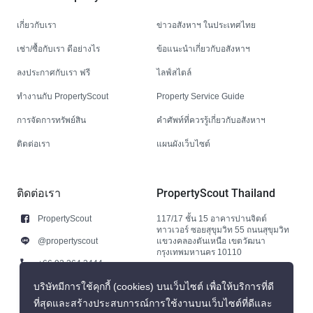
เกี่ยวกับเรา
ข่าวอสังหาฯ ในประเทศไทย
เช่า/ซื้อกับเรา ดีอย่างไร
ข้อแนะนำเกี่ยวกับอสังหาฯ
ลงประกาศกับเรา ฟรี
ไลฟ์สไตล์
ทำงานกับ PropertyScout
Property Service Guide
การจัดการทรัพย์สิน
คำศัพท์ที่ควรรู้เกี่ยวกับอสังหาฯ
ติดต่อเรา
แผนผังเว็บไซต์
ติดต่อเรา
PropertyScout Thailand
PropertyScout
117/17 ชั้น 15 อาคารปานจิตต์
ทาวเวอร์ ซอยสุขุมวิท 55 ถนนสุขุมวิท
@propertyscout
แขวงคลองตันเหนือ เขตวัฒนา
กรุงเทพมหานคร 10110
+66 92 264 3444
+66 92 264 3444
บริษัทมีการใช้คุกกี้ (cookies) บนเว็บไซต์ เพื่อให้บริการที่ดี
ที่สุดและสร้างประสบการณ์การใช้งานบนเว็บไซต์ที่ดีและ
contact@propertyscout.co.th