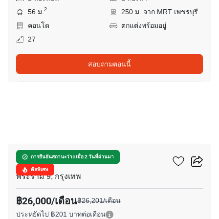
2
56 ม.
250 ม. จาก MRT เพชรบุรี
คอนโด
ตกแต่งพร้อมอยู่
27
สอบถามตอนนี้
16
แอสปาย พระราม 9
การยืนยันสถานะว่าง เมื่อ 2 วันที่ผ่านมา
ดีลพิเศษ
พระราม 9, กรุงเทพ
฿26,000/เดือน
฿26,201/เดือน
ประหยัดไป ฿201 บาทต่อเดือน