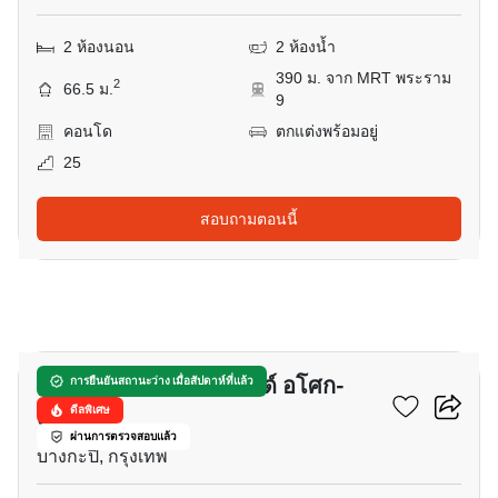
2 ห้องนอน
2 ห้องน้ำ
390 ม. จาก MRT พระราม
2
66.5 ม.
9
คอนโด
ตกแต่งพร้อมอยู่
25
สอบถามตอนนี้
12
เดอะ พาร์คแลนด์ แกรนด์ อโศก-
การยืนยันสถานะว่าง เมื่อสัปดาห์ที่แล้ว
เพชรบุรี
ดีลพิเศษ
ผ่านการตรวจสอบแล้ว
บางกะปิ, กรุงเทพ