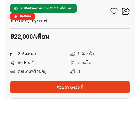
ศุภาลัย ไพร์ม พระราม 9
การยืนยันสถานะว่าง เมื่อ 2 วันที่ผ่านมา
ดีลพิเศษ
บางกะปิ, กรุงเทพ
฿22,000/เดือน
2 ห้องนอน
1 ห้องน้ำ
2
50.5 ม.
คอนโด
ตกแต่งพร้อมอยู่
3
สอบถามตอนนี้
8