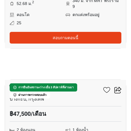
340 ม. จาก MRT พระราม
2
52.68 ม.
9
คอนโด
ตกแต่งพร้อมอยู่
25
สอบถามตอนนี้
14
ไอดีโอ โมบิ อโศก
การยืนยันสถานะว่าง เมื่อ 3 สัปดาห์ที่ผ่านมา
ผ่านการตรวจสอบแล้ว
บางกะปิ, กรุงเทพ
฿47,500/เดือน
2 ห้องนอน
1 ห้องน้ำ