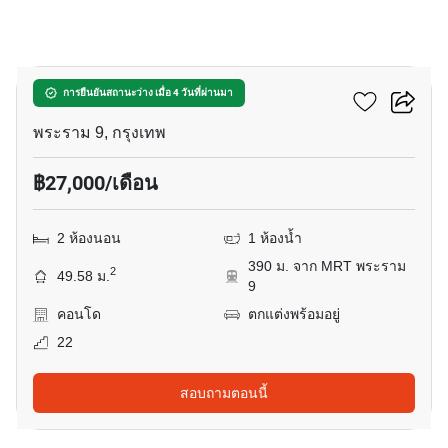
13
แอสปาย พระราม 9
การยืนยันสถานะว่าง เมื่อ 4 วันที่ผ่านมา
พระราม 9, กรุงเทพ
฿27,000/เดือน
2 ห้องนอน
1 ห้องน้ำ
390 ม. จาก MRT พระราม
2
49.58 ม.
9
คอนโด
ตกแต่งพร้อมอยู่
22
สอบถามตอนนี้