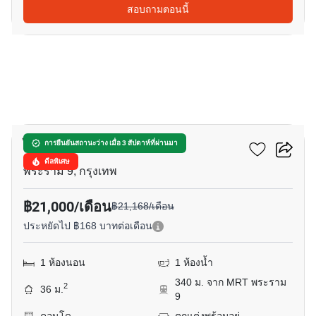
สอบถามตอนนี้
6
ไอดีโอ พระราม 9 - อโศก
การยืนยันสถานะว่าง เมื่อ 3 สัปดาห์ที่ผ่านมา
ดีลพิเศษ
พระราม 9, กรุงเทพ
฿21,000/เดือน
฿21,168/เดือน
ประหยัดไป ฿168 บาทต่อเดือน
1 ห้องนอน
1 ห้องน้ำ
340 ม. จาก MRT พระราม
2
36 ม.
9