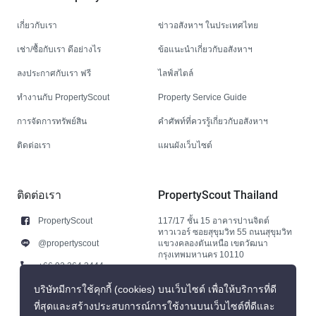
เกี่ยวกับเรา
ข่าวอสังหาฯ ในประเทศไทย
เช่า/ซื้อกับเรา ดีอย่างไร
ข้อแนะนำเกี่ยวกับอสังหาฯ
ลงประกาศกับเรา ฟรี
ไลฟ์สไตล์
ทำงานกับ PropertyScout
Property Service Guide
การจัดการทรัพย์สิน
คำศัพท์ที่ควรรู้เกี่ยวกับอสังหาฯ
ติดต่อเรา
แผนผังเว็บไซต์
ติดต่อเรา
PropertyScout Thailand
PropertyScout
117/17 ชั้น 15 อาคารปานจิตต์
ทาวเวอร์ ซอยสุขุมวิท 55 ถนนสุขุมวิท
@propertyscout
แขวงคลองตันเหนือ เขตวัฒนา
กรุงเทพมหานคร 10110
+66 92 264 3444
+66 92 264 3444
บริษัทมีการใช้คุกกี้ (cookies) บนเว็บไซต์ เพื่อให้บริการที่ดี
ที่สุดและสร้างประสบการณ์การใช้งานบนเว็บไซต์ที่ดีและ
contact@propertyscout.co.th