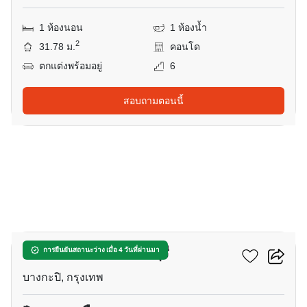
1 ห้องนอน
1 ห้องน้ำ
2
31.78 ม.
คอนโด
ตกแต่งพร้อมอยู่
6
สอบถามตอนนี้
34
คลาวด์ ทองหล่อ-เพชรบุรี
การยืนยันสถานะว่าง เมื่อ 4 วันที่ผ่านมา
บางกะปิ, กรุงเทพ