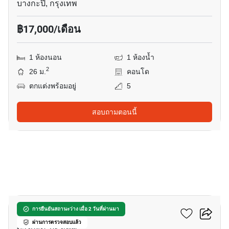
บางกะปิ, กรุงเทพ
฿17,000/เดือน
1 ห้องนอน
1 ห้องน้ำ
2
26 ม.
คอนโด
ตกแต่งพร้อมอยู่
5
สอบถามตอนนี้
9
ศุภาลัย ไพร์ม พระราม 9
การยืนยันสถานะว่าง เมื่อ 2 วันที่ผ่านมา
ผ่านการตรวจสอบแล้ว