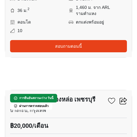
1,460 ม. จาก ARL
2
36 ม.
รามคำแหง
คอนโด
ตกแต่งพร้อมอยู่
10
สอบถามตอนนี้
6
เดอะ นิช ไพรด์ ทองหล่อ เพชรบุรี
การยืนยันสถานะว่าง วันนี้
ผ่านการตรวจสอบแล้ว
บางกะปิ, กรุงเทพ
฿20,000/เดือน