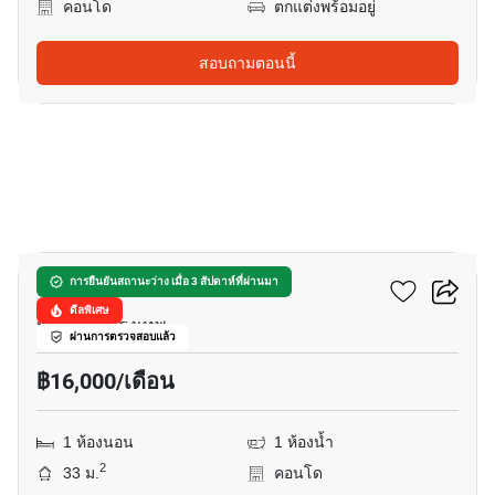
คอนโด
ตกแต่งพร้อมอยู่
สอบถามตอนนี้
9
ศุภาลัย ไพร์ม พระราม 9
การยืนยันสถานะว่าง เมื่อ 3 สัปดาห์ที่ผ่านมา
ดีลพิเศษ
บางกะปิ, กรุงเทพ
ผ่านการตรวจสอบแล้ว
฿16,000/เดือน
1 ห้องนอน
1 ห้องน้ำ
2
33 ม.
คอนโด