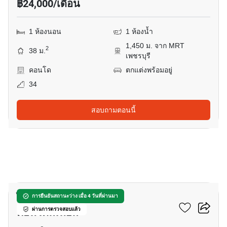
฿24,000/เดือน
1 ห้องนอน
1 ห้องน้ำ
1,450 ม. จาก MRT
2
38 ม.
เพชรบุรี
คอนโด
ตกแต่งพร้อมอยู่
34
สอบถามตอนนี้
11
ไอ-เฮาส์ ลากูน่า การ์เด้น
การยืนยันสถานะว่าง เมื่อ 4 วันที่ผ่านมา
คอนโดมิเนียม
ผ่านการตรวจสอบแล้ว