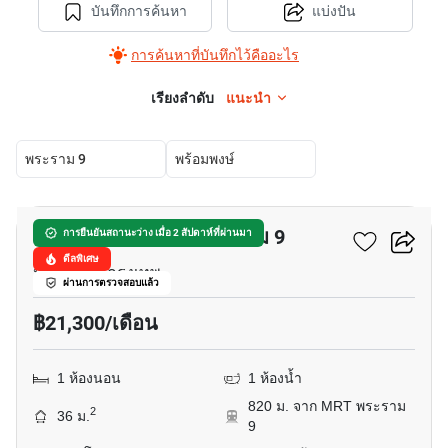
บันทึกการค้นหา
แบ่งปัน
การค้นหาที่บันทึกไว้คืออะไร
เรียงลำดับ
แนะนำ
พระราม 9
พร้อมพงษ์
13
เดอะ เบส เออร์เบิน พระราม 9
การยืนยันสถานะว่าง เมื่อ 2 สัปดาห์ที่ผ่านมา
ดีลพิเศษ
ห้วยขวาง, กรุงเทพ
ผ่านการตรวจสอบแล้ว
฿21,300/เดือน
1 ห้องนอน
1 ห้องน้ำ
820 ม. จาก MRT พระราม
2
36 ม.
9