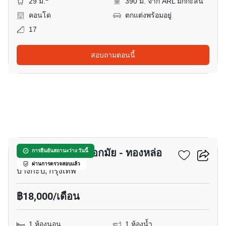
29 ม.
390 ม. จาก ARL มักกะสัน
คอนโด
ตกแต่งพร้อมอยู่
17
สอบถามตอนนี้
11
เดอะ แคปปิตอล เอกมัย - ทองหล่อ
การยืนยันสถานะว่าง วันนี้
ผ่านการตรวจสอบแล้ว
บางกะปิ, กรุงเทพ
฿18,000/เดือน
1 ห้องนอน
1 ห้องน้ำ