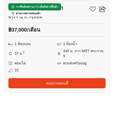
ไอดีโอ พระราม 9 - อโศก
การยืนยันสถานะว่าง เมื่อสัปดาห์ที่แล้ว
ผ่านการตรวจสอบแล้ว
พระราม 9, กรุงเทพ
฿37,000/เดือน
1 ห้องนอน
1 ห้องน้ำ
340 ม. จาก MRT พระราม
2
37 ม.
9
คอนโด
ตกแต่งพร้อมอยู่
33
สอบถามตอนนี้
9