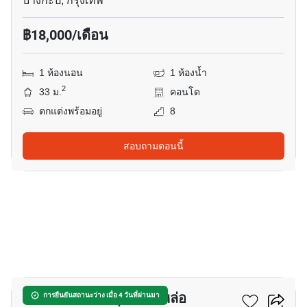
บางกะปิ, กรุงเทพ
฿18,000/เดือน
1 ห้องนอน
1 ห้องน้ำ
2
33 ม.
คอนโด
ตกแต่งพร้อมอยู่
8
สอบถามตอนนี้
8
เดอะ เบส เพชรบุรี–ทองหล่อ
การยืนยันสถานะว่าง เมื่อ 4 วันที่ผ่านมา