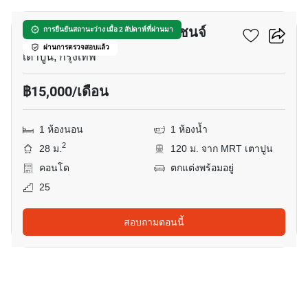
นิช ไพรด์ เตาปูน-อินเตอร์เชนจ์
การยืนยันสถานะว่าง เมื่อ 2 สัปดาห์ที่ผ่านมา
ผ่านการตรวจสอบแล้ว
เตาปูน, กรุงเทพ
฿15,000/เดือน
1 ห้องนอน
1 ห้องน้ำ
2
28 ม.
120 ม. จาก MRT เตาปูน
คอนโด
ตกแต่งพร้อมอยู่
25
สอบถามตอนนี้