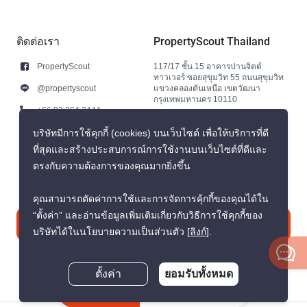
ติดต่อเรา
PropertyScout Thailand
PropertyScout
117/17 ชั้น 15 อาคารปานจิตต์
ทาวเวอร์ ซอยสุขุมวิท 55 ถนนสุขุมวิท
@propertyscout
แขวงคลองตันเหนือ เขตวัฒนา
กรุงเทพมหานคร 10110
+66 92 264 3444
+66 92 264 3444
บริษัทมีการใช้คุกกี้ (cookies) บนเว็บไซต์ เพื่อให้บริการที่ดี
ที่สุดและสร้างประสบการณ์การใช้งานบนเว็บไซต์ที่ดีและ
contact@propertyscout.co.th
ตรงกับความต้องการของคุณมากยิ่งขึ้น
คุณสามารถตัดค่าการใช้และการจัดการคุ้กกี้ของคุณได้ใน
“ตั้งค่า” และอ่านข้อมูลเพิ่มเติมเกี่ยวกับวิธีการใช้คุกกี้ของ
ติดต่อเรา
บริษัทได้ในนโยบายความเป็นส่วนตัว
[ลิงก์]
.
ตั้งค่า
ยอมรับทั้งหมด
สอบถามตอนนี้