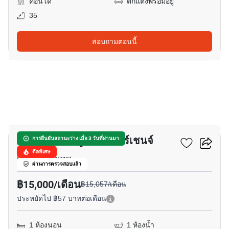
คอนโด
ตกแต่งพร้อมอยู่
35
สอบถามตอนนี้
12
นิช ไพรด์ เตาปูน-อินเตอร์เชนจ์
การยืนยันสถานะว่าง เมื่อ 3 วันที่ผ่านมา
ดีลพิเศษ
เตาปูน, กรุงเทพ
ผ่านการตรวจสอบแล้ว
฿15,000/เดือน
฿15,057/เดือน
ประหยัดไป ฿57 บาทต่อเดือน
1 ห้องนอน
1 ห้องน้ำ