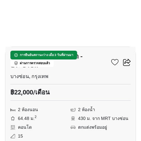
16
ศุภาลัย เวอเรนด้า รัชวิภา -
การยืนยันสถานะว่าง เมื่อ 3 วันที่ผ่านมา
ประชาชื่น
ผ่านการตรวจสอบแล้ว
บางซ่อน, กรุงเทพ
฿22,000/เดือน
2 ห้องนอน
2 ห้องน้ำ
2
64.48 ม.
430 ม. จาก MRT บางซ่อน
คอนโด
ตกแต่งพร้อมอยู่
15