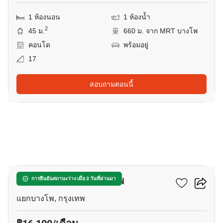
1 ห้องนอน
1 ห้องน้ำ
2
45 ม.
660 ม. จาก MRT บางโพ
คอนโด
พร้อมอยู่
17
สอบถามตอนนี้
12
โมดิซ คอลเลคชั่น บางโพ
การยืนยันสถานะว่าง เมื่อ 3 วันที่ผ่านมา
แยกบางโพ, กรุงเทพ