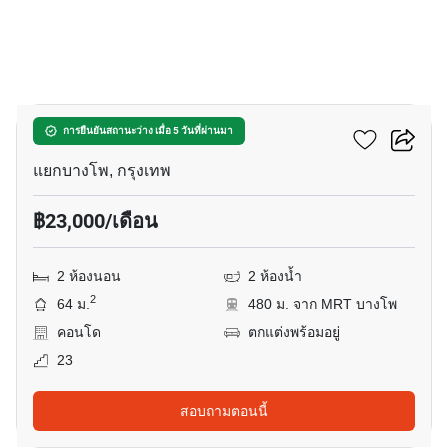
8
เดอะ ทรี อินเตอร์เชนจ์
การยืนยันสถานะว่าง เมื่อ 5 วันที่ผ่านมา
แยกบางโพ, กรุงเทพ
฿23,000/เดือน
2 ห้องนอน
2 ห้องน้ำ
2
64 ม.
480 ม. จาก MRT บางโพ
คอนโด
ตกแต่งพร้อมอยู่
23
สอบถามตอนนี้