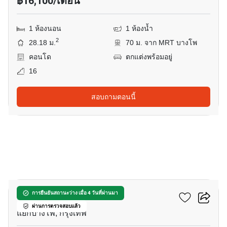
฿16,100/เดือน
1 ห้องนอน
1 ห้องน้ำ
2
28.18 ม.
70 ม. จาก MRT บางโพ
คอนโด
ตกแต่งพร้อมอยู่
16
สอบถามตอนนี้
7
เดอะ ทรี อินเตอร์เชนจ์
การยืนยันสถานะว่าง เมื่อ 4 วันที่ผ่านมา
ผ่านการตรวจสอบแล้ว
แยกบางโพ, กรุงเทพ