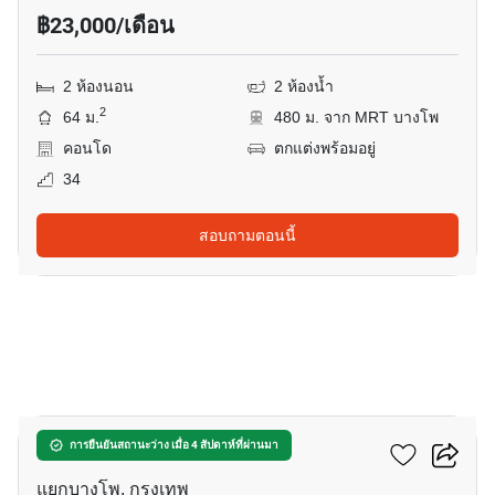
฿23,000/เดือน
2 ห้องนอน
2 ห้องน้ำ
2
64 ม.
480 ม. จาก MRT บางโพ
คอนโด
ตกแต่งพร้อมอยู่
34
สอบถามตอนนี้
11
เดอะ ทรี อินเตอร์เชนจ์
การยืนยันสถานะว่าง เมื่อ 4 สัปดาห์ที่ผ่านมา
แยกบางโพ, กรุงเทพ