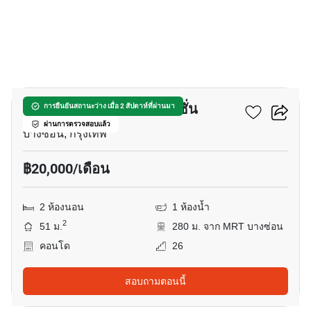
5
ยู ดีไลท์ แอท บางซ่อน สเตชั่น
การยืนยันสถานะว่าง เมื่อ 2 สัปดาห์ที่ผ่านมา
ผ่านการตรวจสอบแล้ว
บางซ่อน, กรุงเทพ
฿20,000/เดือน
2 ห้องนอน
1 ห้องน้ำ
2
51 ม.
280 ม. จาก MRT บางซ่อน
คอนโด
26
สอบถามตอนนี้