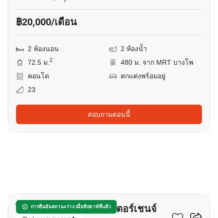
฿20,000/เดือน
2 ห้องนอน
2 ห้องน้ำ
2
72.5 ม.
480 ม. จาก MRT บางโพ
คอนโด
ตกแต่งพร้อมอยู่
23
สอบถามตอนนี้
13
ไอดีโอ โมบิ แกรนด์ อินเตอร์เชนจ์
การยืนยันสถานะว่าง เมื่อสัปดาห์ที่แล้ว