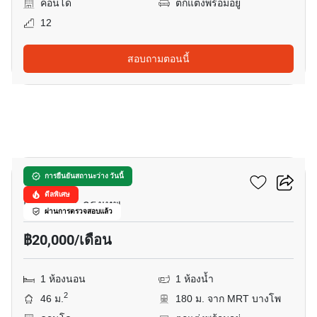
คอนโด
ตกแต่งพร้อมอยู่
12
สอบถามตอนนี้
7
333 ริเวอร์ไซด์
การยืนยันสถานะว่าง วันนี้
ดีลพิเศษ
แยกบางโพ, กรุงเทพ
ผ่านการตรวจสอบแล้ว
฿20,000/เดือน
1 ห้องนอน
1 ห้องน้ำ
2
46 ม.
180 ม. จาก MRT บางโพ