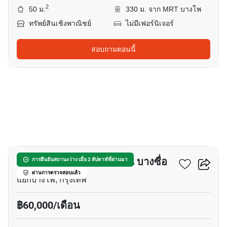
2
50 ม.
330 ม. จาก MRT บางโพ
ทรัพย์สินเชิงพาณิชย์
ไม่มีเฟอร์นิเจอร์
สอบถามตอนนี้
3
พื้นที่ค้าปลีก สำหรับ เช่า ใน บางซื่อ
การยืนยันสถานะว่าง เมื่อ 2 สัปดาห์ที่ผ่านมา
ผ่านการตรวจสอบแล้ว
แยกบางโพ, กรุงเทพ
฿60,000/เดือน