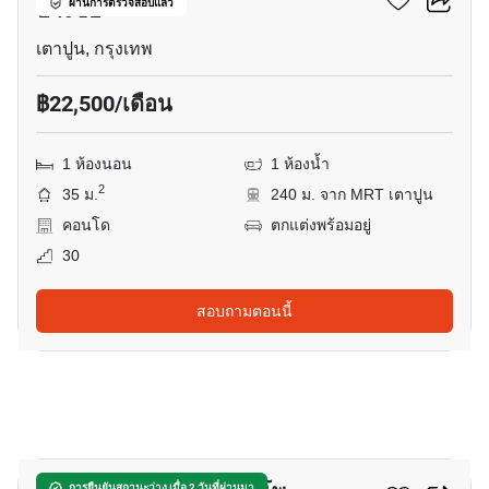
บางซื่อ
ผ่านการตรวจสอบแล้ว
เตาปูน, กรุงเทพ
฿22,500/เดือน
1 ห้องนอน
1 ห้องน้ำ
2
35 ม.
240 ม. จาก MRT เตาปูน
คอนโด
ตกแต่งพร้อมอยู่
30
สอบถามตอนนี้
7
การยืนยันสถานะว่าง เมื่อ 2 วันที่ผ่านมา