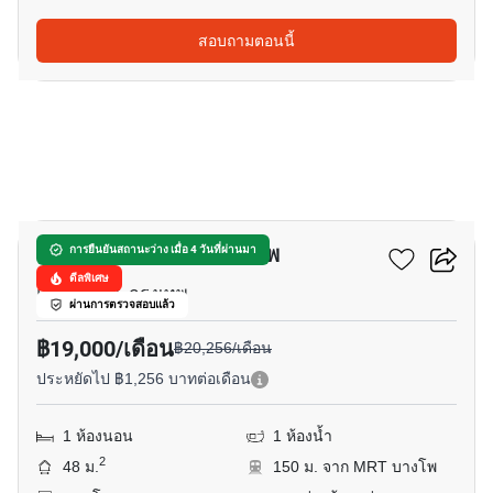
สอบถามตอนนี้
11
ชีวาทัย เรสซิเดนซ์ บางโพ
การยืนยันสถานะว่าง เมื่อ 4 วันที่ผ่านมา
ดีลพิเศษ
แยกบางโพ, กรุงเทพ
ผ่านการตรวจสอบแล้ว
฿19,000/เดือน
฿20,256/เดือน
ประหยัดไป ฿1,256 บาทต่อเดือน
1 ห้องนอน
1 ห้องน้ำ
2
48 ม.
150 ม. จาก MRT บางโพ