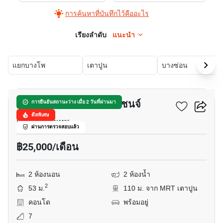
การค้นหาที่บันทึกไว้คืออะไร
เรียงลำดับ
แนะนำ
แยกบางโพ
เตาปูน
บางซ่อน
9
คอนโด ชีวาทัย อินเตอร์เชนจ์
การยืนยันสถานะว่าง เมื่อ 2 วันที่ผ่านมา
ดีลพิเศษ
เตาปูน, กรุงเทพ
ผ่านการตรวจสอบแล้ว
฿25,000/เดือน
2 ห้องนอน
2 ห้องน้ำ
2
53 ม.
110 ม. จาก MRT เตาปูน
คอนโด
พร้อมอยู่
7