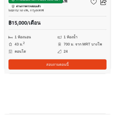
แชปเตอร์ วัน โฟลว์ บางโพ
ผ่านการตรวจสอบแล้ว
แยกบางโพ, กรุงเทพ
฿15,000/เดือน
1 ห้องนอน
1 ห้องน้ำ
2
43 ม.
700 ม. จาก MRT บางโพ
คอนโด
24
สอบถามตอนนี้
10