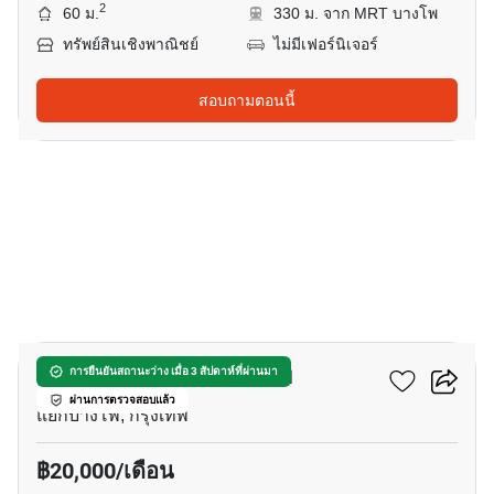
2
60 ม.
330 ม. จาก MRT บางโพ
ทรัพย์สินเชิงพาณิชย์
ไม่มีเฟอร์นิเจอร์
สอบถามตอนนี้
9
แชปเตอร์ วัน ชายน์ บางโพ
การยืนยันสถานะว่าง เมื่อ 3 สัปดาห์ที่ผ่านมา
ผ่านการตรวจสอบแล้ว
แยกบางโพ, กรุงเทพ
฿20,000/เดือน