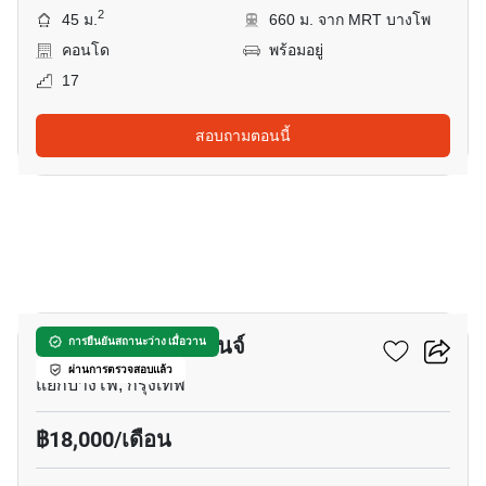
2
45 ม.
660 ม. จาก MRT บางโพ
คอนโด
พร้อมอยู่
17
สอบถามตอนนี้
10
เดอะ ทรี อินเตอร์เชนจ์
การยืนยันสถานะว่าง เมื่อวาน
ผ่านการตรวจสอบแล้ว
แยกบางโพ, กรุงเทพ
฿18,000/เดือน