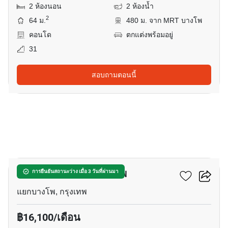
2 ห้องนอน
2 ห้องน้ำ
2
64 ม.
480 ม. จาก MRT บางโพ
คอนโด
ตกแต่งพร้อมอยู่
31
สอบถามตอนนี้
12
โมดิซ คอลเลคชั่น บางโพ
การยืนยันสถานะว่าง เมื่อ 3 วันที่ผ่านมา
แยกบางโพ, กรุงเทพ
฿16,100/เดือน