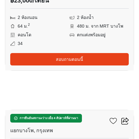
฿23,000/เดือน
2 ห้องนอน
2 ห้องน้ำ
2
64 ม.
480 ม. จาก MRT บางโพ
คอนโด
ตกแต่งพร้อมอยู่
34
สอบถามตอนนี้
11
เดอะ ทรี อินเตอร์เชนจ์
การยืนยันสถานะว่าง เมื่อ 4 สัปดาห์ที่ผ่านมา
แยกบางโพ, กรุงเทพ