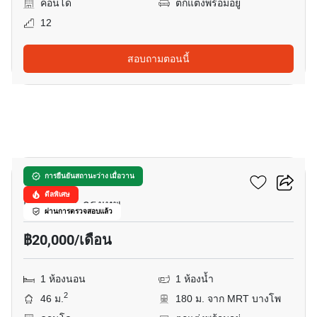
คอนโด
ตกแต่งพร้อมอยู่
12
สอบถามตอนนี้
7
333 ริเวอร์ไซด์
การยืนยันสถานะว่าง เมื่อวาน
ดีลพิเศษ
แยกบางโพ, กรุงเทพ
ผ่านการตรวจสอบแล้ว
฿20,000/เดือน
1 ห้องนอน
1 ห้องน้ำ
2
46 ม.
180 ม. จาก MRT บางโพ