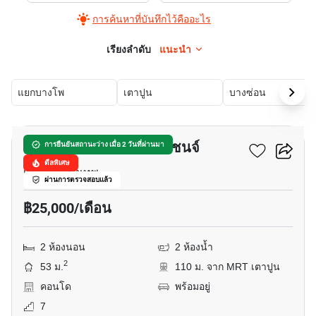
การค้นหาที่บันทึกไว้คืออะไร
เรียงลำดับ
แนะนำ
แยกบางโพ
เตาปูน
บางซ่อน
9
คอนโด ชีวาทัย อินเตอร์เชนจ์
การยืนยันสถานะว่าง เมื่อ 2 วันที่ผ่านมา
ดีลพิเศษ
เตาปูน, กรุงเทพ
ผ่านการตรวจสอบแล้ว
฿25,000/เดือน
2 ห้องนอน
2 ห้องน้ำ
2
53 ม.
110 ม. จาก MRT เตาปูน
คอนโด
พร้อมอยู่
7