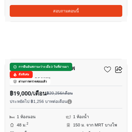
สอบถามตอนนี้
11
ชีวาทัย เรสซิเดนซ์ บางโพ
การยืนยันสถานะว่าง เมื่อ 3 วันที่ผ่านมา
ดีลพิเศษ
แยกบางโพ, กรุงเทพ
ผ่านการตรวจสอบแล้ว
฿19,000/เดือน
฿20,256/เดือน
ประหยัดไป ฿1,256 บาทต่อเดือน
1 ห้องนอน
1 ห้องน้ำ
2
48 ม.
150 ม. จาก MRT บางโพ