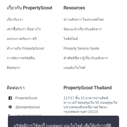
เกี่ยวกับ PropertyScout
Resources
เกี่ยวกับเรา
ข่าวอสังหาฯ ในประเทศไทย
เช่า/ซื้อกับเรา ดีอย่างไร
ข้อแนะนำเกี่ยวกับอสังหาฯ
ลงประกาศกับเรา ฟรี
ไลฟ์สไตล์
ทำงานกับ PropertyScout
Property Service Guide
การจัดการทรัพย์สิน
คำศัพท์ที่ควรรู้เกี่ยวกับอสังหาฯ
ติดต่อเรา
แผนผังเว็บไซต์
ติดต่อเรา
PropertyScout Thailand
PropertyScout
117/17 ชั้น 15 อาคารปานจิตต์
ทาวเวอร์ ซอยสุขุมวิท 55 ถนนสุขุมวิท
@propertyscout
แขวงคลองตันเหนือ เขตวัฒนา
กรุงเทพมหานคร 10110
+66 92 264 3444
+66 92 264 3444
บริษัทมีการใช้คุกกี้ (cookies) บนเว็บไซต์ เพื่อให้บริการที่ดี