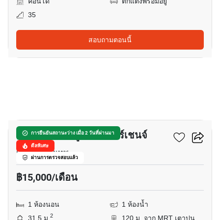
คอนโด
ตกแต่งพร้อมอยู่
35
สอบถามตอนนี้
12
นิช ไพรด์ เตาปูน-อินเตอร์เชนจ์
การยืนยันสถานะว่าง เมื่อ 2 วันที่ผ่านมา
ดีลพิเศษ
เตาปูน, กรุงเทพ
ผ่านการตรวจสอบแล้ว
฿15,000/เดือน
1 ห้องนอน
1 ห้องน้ำ
2
31.5 ม.
120 ม. จาก MRT เตาปูน