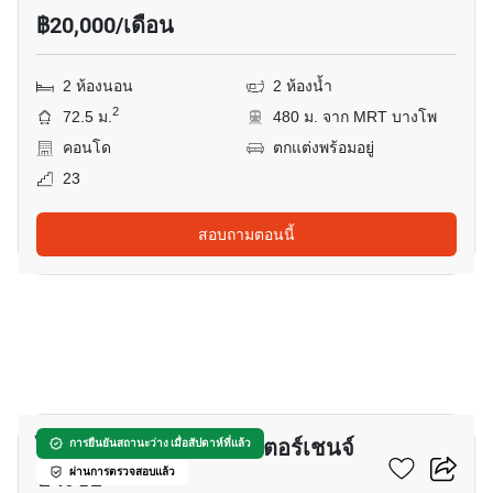
฿20,000/เดือน
2 ห้องนอน
2 ห้องน้ำ
2
72.5 ม.
480 ม. จาก MRT บางโพ
คอนโด
ตกแต่งพร้อมอยู่
23
สอบถามตอนนี้
13
ไอดีโอ โมบิ แกรนด์ อินเตอร์เชนจ์
การยืนยันสถานะว่าง เมื่อสัปดาห์ที่แล้ว
บางซื่อ
ผ่านการตรวจสอบแล้ว