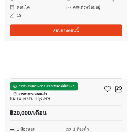
คอนโด
ตกแต่งพร้อมอยู่
19
สอบถามตอนนี้
9
แชปเตอร์ วัน ชายน์ บางโพ
การยืนยันสถานะว่าง เมื่อ 3 สัปดาห์ที่ผ่านมา
ผ่านการตรวจสอบแล้ว
แยกบางโพ, กรุงเทพ
฿20,000/เดือน
1 ห้องนอน
1 ห้องน้ำ