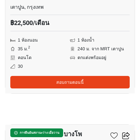
เตาปูน, กรุงเทพ
฿22,500/เดือน
1 ห้องนอน
1 ห้องน้ำ
2
35 ม.
240 ม. จาก MRT เตาปูน
คอนโด
ตกแต่งพร้อมอยู่
30
สอบถามตอนนี้
7
แชปเตอร์ วัน โฟลว์ บางโพ
การยืนยันสถานะว่าง เมื่อวาน