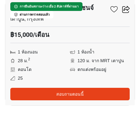
นิช ไพรด์ เตาปูน-อินเตอร์เชนจ์
การยืนยันสถานะว่าง เมื่อ 2 สัปดาห์ที่ผ่านมา
ผ่านการตรวจสอบแล้ว
เตาปูน, กรุงเทพ
฿15,000/เดือน
1 ห้องนอน
1 ห้องน้ำ
2
28 ม.
120 ม. จาก MRT เตาปูน
คอนโด
ตกแต่งพร้อมอยู่
25
สอบถามตอนนี้
18