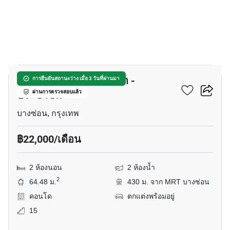
16
ศุภาลัย เวอเรนด้า รัชวิภา -
การยืนยันสถานะว่าง เมื่อ 3 วันที่ผ่านมา
ประชาชื่น
ผ่านการตรวจสอบแล้ว
บางซ่อน, กรุงเทพ
฿22,000/เดือน
2 ห้องนอน
2 ห้องน้ำ
2
64.48 ม.
430 ม. จาก MRT บางซ่อน
คอนโด
ตกแต่งพร้อมอยู่
15