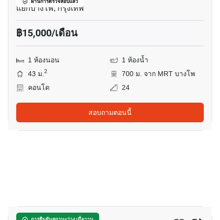
ผ่านการตรวจสอบแล้ว
แยกบางโพ, กรุงเทพ
฿15,000/เดือน
1 ห้องนอน
1 ห้องน้ำ
2
43 ม.
700 ม. จาก MRT บางโพ
คอนโด
24
สอบถามตอนนี้
10
การยืนยันสถานะว่าง เมื่อวาน