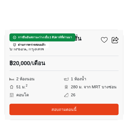
5
ยู ดีไลท์ แอท บางซ่อน สเตชั่น
การยืนยันสถานะว่าง เมื่อ 2 สัปดาห์ที่ผ่านมา
ผ่านการตรวจสอบแล้ว
บางซ่อน, กรุงเทพ
฿20,000/เดือน
2 ห้องนอน
1 ห้องน้ำ
2
51 ม.
280 ม. จาก MRT บางซ่อน
คอนโด
26
สอบถามตอนนี้