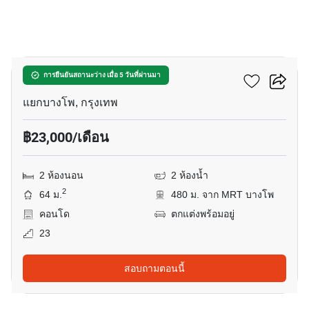
8
เดอะ ทรี อินเตอร์เชนจ์
การยืนยันสถานะว่าง เมื่อ 5 วันที่ผ่านมา
แยกบางโพ, กรุงเทพ
฿23,000/เดือน
2 ห้องนอน
2 ห้องน้ำ
2
64 ม.
480 ม. จาก MRT บางโพ
คอนโด
ตกแต่งพร้อมอยู่
23
สอบถามตอนนี้