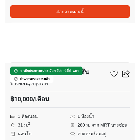
สอบถามตอนนี้
7
ยู ดีไลท์ แอท บางซ่อน สเตชั่น
การยืนยันสถานะว่าง เมื่อ 4 สัปดาห์ที่ผ่านมา
ผ่านการตรวจสอบแล้ว
บางซ่อน, กรุงเทพ
฿10,000/เดือน
1 ห้องนอน
1 ห้องน้ำ
2
31 ม.
280 ม. จาก MRT บางซ่อน
คอนโด
ตกแต่งพร้อมอยู่