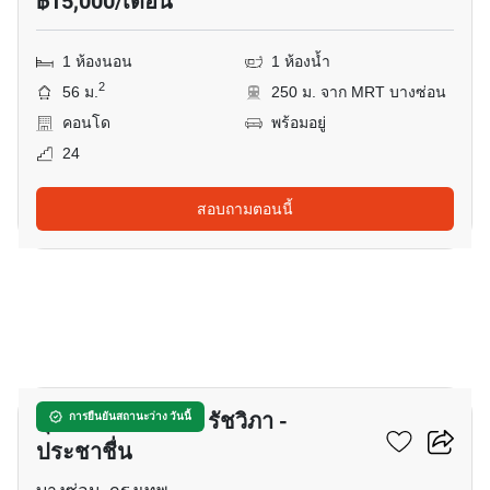
฿15,000/เดือน
1 ห้องนอน
1 ห้องน้ำ
2
56 ม.
250 ม. จาก MRT บางซ่อน
คอนโด
พร้อมอยู่
24
สอบถามตอนนี้
7
ศุภาลัย เวอเรนด้า รัชวิภา -
การยืนยันสถานะว่าง วันนี้
ประชาชื่น