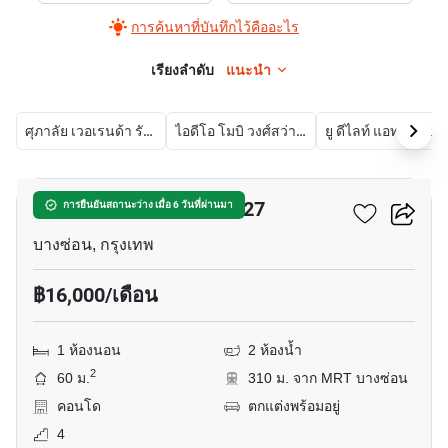
การค้นหาที่บันทึกไว้คืออะไร
เรียงลำดับ
แนะนำ
ศุภาลัย เวอเรนด้า รัชวิภา - ประชาชื่น
ไอดีโอ โมบิ วงศ์สว่าง อินเตอร์เชนจ์
ยู ดีไลท์ แ
11
รีเจ้นท์โฮมบางซ่อน เฟส 27
การยืนยันสถานะว่าง เมื่อ 6 วันที่ผ่านมา
บางซ่อน, กรุงเทพ
฿16,000/เดือน
1 ห้องนอน
2 ห้องน้ำ
2
60 ม.
310 ม. จาก MRT บางซ่อน
คอนโด
ตกแต่งพร้อมอยู่
4