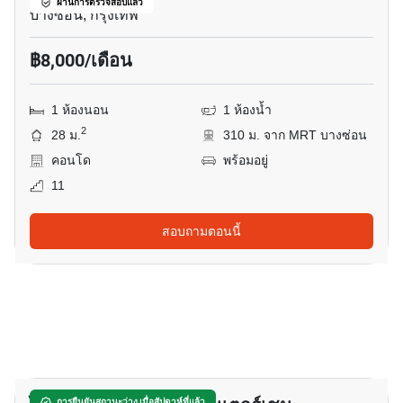
ผ่านการตรวจสอบแล้ว
บางซ่อน, กรุงเทพ
฿8,000/เดือน
1 ห้องนอน
1 ห้องน้ำ
2
28 ม.
310 ม. จาก MRT บางซ่อน
คอนโด
พร้อมอยู่
11
สอบถามตอนนี้
4
การยืนยันสถานะว่าง เมื่อสัปดาห์ที่แล้ว