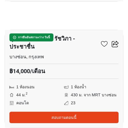
12
ศุภาลัย เวอเรนด้า รัชวิภา -
การยืนยันสถานะว่าง วันนี้
ประชาชื่น
บางซ่อน, กรุงเทพ
฿14,000/เดือน
1 ห้องนอน
1 ห้องน้ำ
2
44 ม.
430 ม. จาก MRT บางซ่อน
คอนโด
23
สอบถามตอนนี้