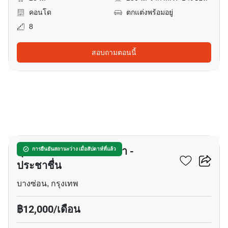
คอนโด
ตกแต่งพร้อมอยู่
8
สอบถามตอนนี้
7
ศุภาลัย เวอเรนด้า รัชวิภา -
การยืนยันสถานะว่าง เมื่อสัปดาห์ที่แล้ว
ประชาชื่น
บางซ่อน, กรุงเทพ
฿12,000/เดือน