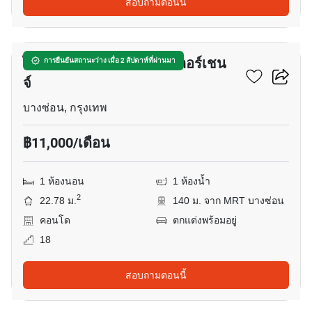
สอบถามตอนนี้
14
ไอดีโอ โมบิ วงศ์สว่าง อินเตอร์เชน
การยืนยันสถานะว่าง เมื่อ 2 สัปดาห์ที่ผ่านมา
จ์
บางซ่อน, กรุงเทพ
฿11,000/เดือน
1 ห้องนอน
1 ห้องน้ำ
2
22.78 ม.
140 ม. จาก MRT บางซ่อน
คอนโด
ตกแต่งพร้อมอยู่
18
สอบถามตอนนี้