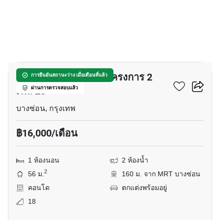
11
รีเจ้นท์ โฮม บางซ่อน โครงการ 2
การยืนยันสถานะว่าง เมื่อเดือนที่แล้ว
เฟส 28
ผ่านการตรวจสอบแล้ว
บางซ่อน, กรุงเทพ
฿16,000/เดือน
1 ห้องนอน
2 ห้องน้ำ
2
56 ม.
160 ม. จาก MRT บางซ่อน
คอนโด
ตกแต่งพร้อมอยู่
18