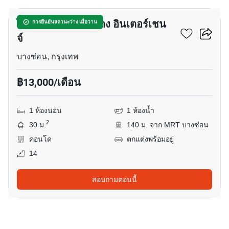
ไอดีโอ โมบิ วงศ์สว่าง อินเตอร์เชน
การยืนยันสถานะว่าง เมื่อวาน
จ์
บางซ่อน, กรุงเทพ
฿13,000/เดือน
1 ห้องนอน
1 ห้องน้ำ
2
30 ม.
140 ม. จาก MRT บางซ่อน
คอนโด
ตกแต่งพร้อมอยู่
14
สอบถามตอนนี้