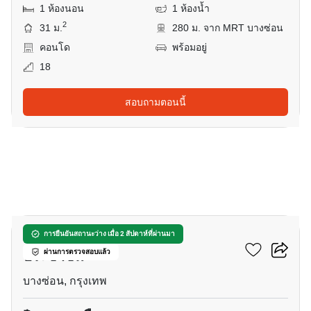
1 ห้องนอน
1 ห้องน้ำ
2
31 ม.
280 ม. จาก MRT บางซ่อน
คอนโด
พร้อมอยู่
18
สอบถามตอนนี้
10
ศุภาลัย เวอเรนด้า รัชวิภา -
การยืนยันสถานะว่าง เมื่อ 2 สัปดาห์ที่ผ่านมา
ประชาชื่น
ผ่านการตรวจสอบแล้ว
บางซ่อน, กรุงเทพ