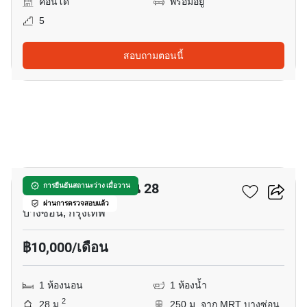
คอนโด
พร้อมอยู่
5
สอบถามตอนนี้
6
รีเจ้นท์โฮม บางซ่อน 28
การยืนยันสถานะว่าง เมื่อวาน
ผ่านการตรวจสอบแล้ว
บางซ่อน, กรุงเทพ
฿10,000/เดือน
1 ห้องนอน
1 ห้องน้ำ
2
28 ม.
250 ม. จาก MRT บางซ่อน