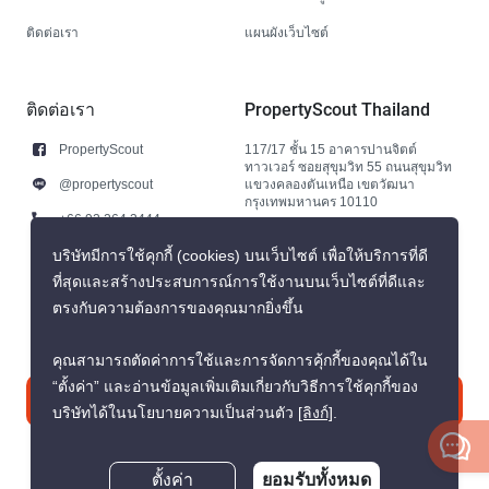
ติดต่อเรา
แผนผังเว็บไซต์
ติดต่อเรา
PropertyScout Thailand
PropertyScout
117/17 ชั้น 15 อาคารปานจิตต์
ทาวเวอร์ ซอยสุขุมวิท 55 ถนนสุขุมวิท
@propertyscout
แขวงคลองตันเหนือ เขตวัฒนา
กรุงเทพมหานคร 10110
+66 92 264 3444
+66 92 264 3444
บริษัทมีการใช้คุกกี้ (cookies) บนเว็บไซต์ เพื่อให้บริการที่ดี
ที่สุดและสร้างประสบการณ์การใช้งานบนเว็บไซต์ที่ดีและ
contact@propertyscout.co.th
ตรงกับความต้องการของคุณมากยิ่งขึ้น
คุณสามารถตัดค่าการใช้และการจัดการคุ้กกี้ของคุณได้ใน
“ตั้งค่า” และอ่านข้อมูลเพิ่มเติมเกี่ยวกับวิธีการใช้คุกกี้ของ
ติดต่อเรา
บริษัทได้ในนโยบายความเป็นส่วนตัว
[ลิงก์]
.
ตั้งค่า
ยอมรับทั้งหมด