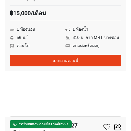
฿15,000/เดือน
1 ห้องนอน
1 ห้องน้ำ
2
56 ม.
310 ม. จาก MRT บางซ่อน
คอนโด
ตกแต่งพร้อมอยู่
สอบถามตอนนี้
18
รีเจ้นท์โฮมบางซ่อน เฟส 27
การยืนยันสถานะว่าง เมื่อ 4 วันที่ผ่านมา