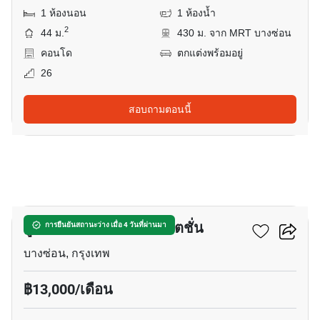
1 ห้องนอน
1 ห้องน้ำ
2
44 ม.
430 ม. จาก MRT บางซ่อน
คอนโด
ตกแต่งพร้อมอยู่
26
สอบถามตอนนี้
18
ยู ดีไลท์ แอท บางซ่อน สเตชั่น
การยืนยันสถานะว่าง เมื่อ 4 วันที่ผ่านมา
บางซ่อน, กรุงเทพ
฿13,000/เดือน