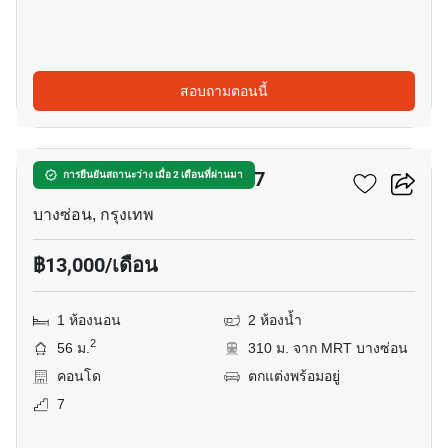
สอบถามตอนนี้
11
รีเจ้นท์โฮมบางซ่อน เฟส 27
การยืนยันสถานะว่าง เมื่อ 2 เดือนที่ผ่านมา
บางซ่อน, กรุงเทพ
฿13,000/เดือน
1 ห้องนอน
2 ห้องน้ำ
2
56 ม.
310 ม. จาก MRT บางซ่อน
คอนโด
ตกแต่งพร้อมอยู่
7