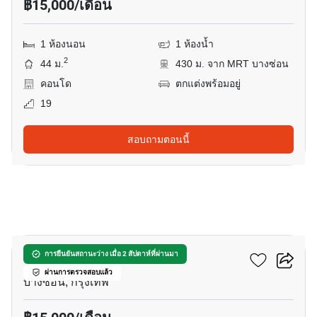
฿15,000/เดือน
1 ห้องนอน
1 ห้องน้ำ
2
44 ม.
430 ม. จาก MRT บางซ่อน
คอนโด
ตกแต่งพร้อมอยู่
19
สอบถามตอนนี้
8
รีเจ้นท์โฮม บางซ่อน 28
การยืนยันสถานะว่าง เมื่อ 2 สัปดาห์ที่ผ่านมา
ผ่านการตรวจสอบแล้ว
บางซ่อน, กรุงเทพ