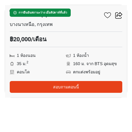
ไอดีโอโมบิ สุขุมวิท 66
การยืนยันสถานะว่าง เมื่อสัปดาห์ที่แล้ว
บางนาเหนือ, กรุงเทพ
฿20,000/เดือน
1 ห้องนอน
1 ห้องน้ำ
2
35 ม.
160 ม. จาก BTS อุดมสุข
คอนโด
ตกแต่งพร้อมอยู่
สอบถามตอนนี้