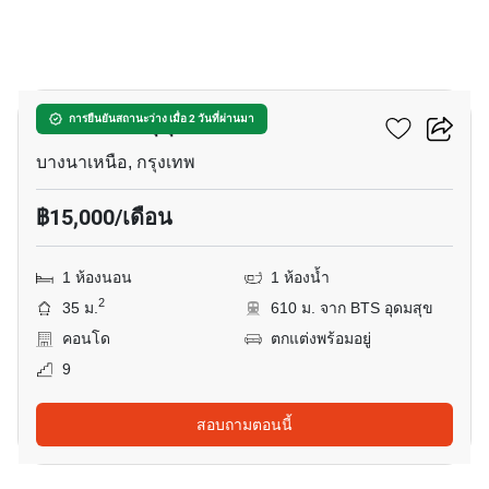
9
เดอะ สกาย สุขุมวิท
การยืนยันสถานะว่าง เมื่อ 2 วันที่ผ่านมา
บางนาเหนือ, กรุงเทพ
฿15,000/เดือน
1 ห้องนอน
1 ห้องน้ำ
2
35 ม.
610 ม. จาก BTS อุดมสุข
คอนโด
ตกแต่งพร้อมอยู่
9
สอบถามตอนนี้