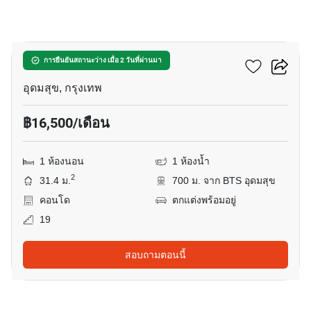
8
เอลลิโอ เดล เนสท์
การยืนยันสถานะว่าง เมื่อ 2 วันที่ผ่านมา
อุดมสุข, กรุงเทพ
฿16,500/เดือน
1 ห้องนอน
1 ห้องน้ำ
2
31.4 ม.
700 ม. จาก BTS อุดมสุข
คอนโด
ตกแต่งพร้อมอยู่
19
สอบถามตอนนี้