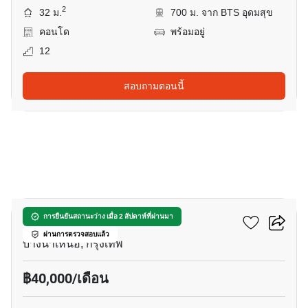
2
32 ม.
700 ม. จาก BTS อุดมสุข
คอนโด
พร้อมอยู่
12
สอบถามตอนนี้
13
ซันชายน์คอนโดมิเนียม
การยืนยันสถานะว่าง เมื่อ 2 สัปดาห์ที่ผ่านมา
ผ่านการตรวจสอบแล้ว
บางนาเหนือ, กรุงเทพ
฿40,000/เดือน