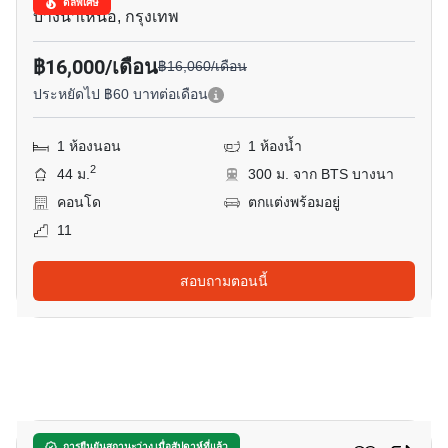
ดีลพิเศษ
บางนาเหนือ, กรุงเทพ
฿16,000/เดือน
฿16,060/เดือน
ประหยัดไป ฿60 บาทต่อเดือน
1 ห้องนอน
1 ห้องน้ำ
2
44 ม.
300 ม. จาก BTS บางนา
คอนโด
ตกแต่งพร้อมอยู่
11
สอบถามตอนนี้
14
การยืนยันสถานะว่าง เมื่อสัปดาห์ที่แล้ว