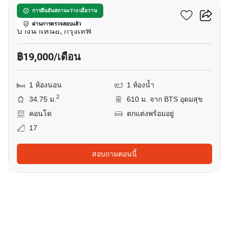
เดอะ สกาย สุขุมวิท
การยืนยันสถานะว่าง เมื่อวาน
ผ่านการตรวจสอบแล้ว
บางนาเหนือ, กรุงเทพ
฿19,000/เดือน
1 ห้องนอน
1 ห้องน้ำ
2
34.75 ม.
610 ม. จาก BTS อุดมสุข
คอนโด
ตกแต่งพร้อมอยู่
17
สอบถามตอนนี้
11