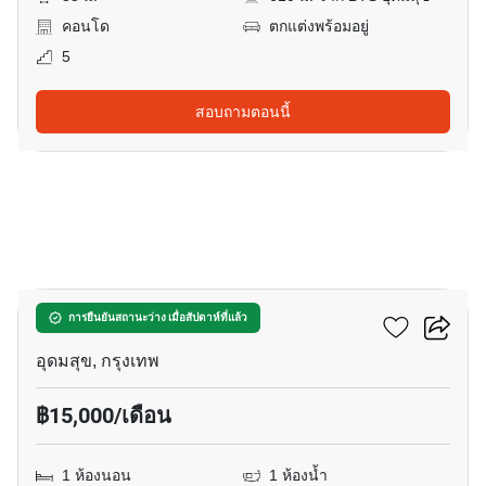
คอนโด
ตกแต่งพร้อมอยู่
5
สอบถามตอนนี้
6
เอลลิโอ เดล เนสท์
การยืนยันสถานะว่าง เมื่อสัปดาห์ที่แล้ว
อุดมสุข, กรุงเทพ
฿15,000/เดือน
1 ห้องนอน
1 ห้องน้ำ