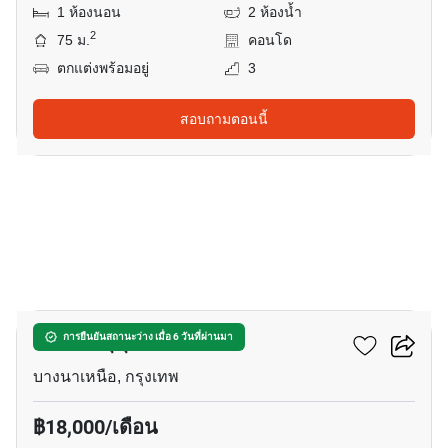
1 ห้องนอน
2 ห้องน้ำ
2
75 ม.
คอนโด
ตกแต่งพร้อมอยู่
3
สอบถามตอนนี้
18
บียอนด์ สุขุมวิท
การยืนยันสถานะว่าง เมื่อ 6 วันที่ผ่านมา
บางนาเหนือ, กรุงเทพ
฿18,000/เดือน