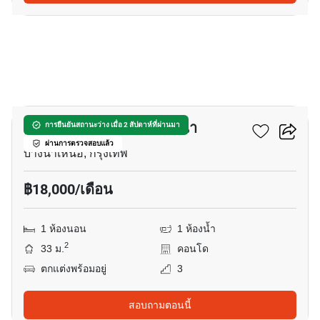
6
แอทโมซ ทรอปิคานา บางนา
การยืนยันสถานะว่าง เมื่อ 2 สัปดาห์ที่ผ่านมา
ผ่านการตรวจสอบแล้ว
บางนาเหนือ, กรุงเทพ
฿18,000/เดือน
1 ห้องนอน
1 ห้องน้ำ
2
33 ม.
คอนโด
ตกแต่งพร้อมอยู่
3
สอบถามตอนนี้