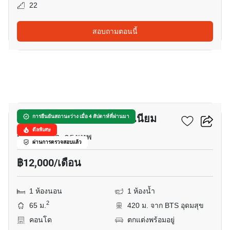
22
สอบถามตอนนี้
8
อุดมสุข ทาวเวอร์ คอนโดมิเนียม
การยืนยันสถานะว่าง เมื่อ 4 สัปดาห์ที่ผ่านมา
ดีลพิเศษ
บางนาเหนือ, กรุงเทพ
ผ่านการตรวจสอบแล้ว
฿12,000/เดือน
1 ห้องนอน
1 ห้องน้ำ
2
65 ม.
420 ม. จาก BTS อุดมสุข
คอนโด
ตกแต่งพร้อมอยู่