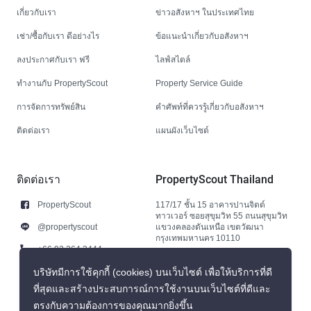
เกี่ยวกับเรา
ข่าวอสังหาฯ ในประเทศไทย
เช่า/ซื้อกับเรา ดีอย่างไร
ข้อแนะนำเกี่ยวกับอสังหาฯ
ลงประกาศกับเรา ฟรี
ไลฟ์สไตล์
ทำงานกับ PropertyScout
Property Service Guide
การจัดการทรัพย์สิน
คำศัพท์ที่ควรรู้เกี่ยวกับอสังหาฯ
ติดต่อเรา
แผนผังเว็บไซต์
ติดต่อเรา
PropertyScout Thailand
PropertyScout
117/17 ชั้น 15 อาคารปานจิตต์
ทาวเวอร์ ซอยสุขุมวิท 55 ถนนสุขุมวิท
@propertyscout
แขวงคลองตันเหนือ เขตวัฒนา
กรุงเทพมหานคร 10110
+66 92 264 3444
+66 92 264 3444
บริษัทมีการใช้คุกกี้ (cookies) บนเว็บไซต์ เพื่อให้บริการที่ดี
ที่สุดและสร้างประสบการณ์การใช้งานบนเว็บไซต์ที่ดีและ
contact@propertyscout.co.th
ตรงกับความต้องการของคุณมากยิ่งขึ้น