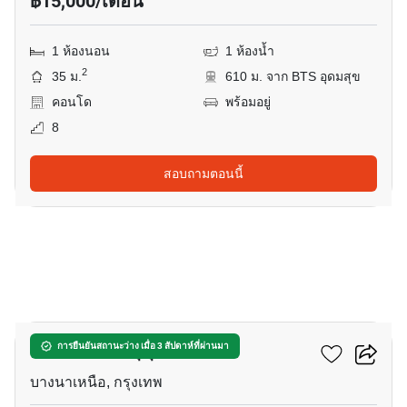
฿15,000/เดือน
1 ห้องนอน
1 ห้องน้ำ
2
35 ม.
610 ม. จาก BTS อุดมสุข
คอนโด
พร้อมอยู่
8
สอบถามตอนนี้
10
เซ็นทริค ซีน สุขุมวิท 64
การยืนยันสถานะว่าง เมื่อ 3 สัปดาห์ที่ผ่านมา
บางนาเหนือ, กรุงเทพ