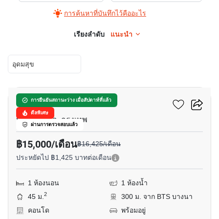
การค้นหาที่บันทึกไว้คืออะไร
เรียงลำดับ
แนะนำ
อุดมสุข
7
เดอะ โคสต์ แบงค็อก
การยืนยันสถานะว่าง เมื่อสัปดาห์ที่แล้ว
ดีลพิเศษ
บางนาเหนือ, กรุงเทพ
ผ่านการตรวจสอบแล้ว
฿15,000/เดือน
฿16,425/เดือน
ประหยัดไป ฿1,425 บาทต่อเดือน
1 ห้องนอน
1 ห้องน้ำ
2
45 ม.
300 ม. จาก BTS บางนา
คอนโด
พร้อมอยู่