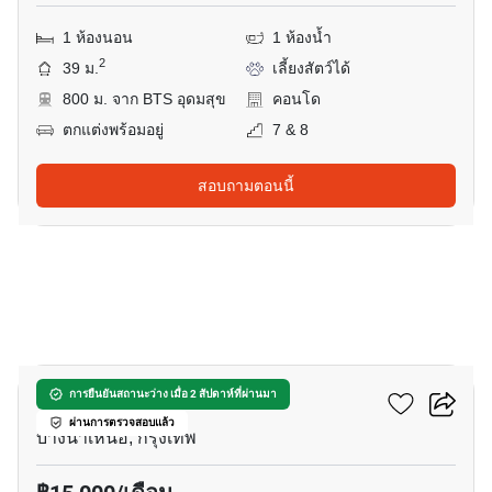
1 ห้องนอน
1 ห้องน้ำ
2
39 ม.
เลี้ยงสัตว์ได้
800 ม. จาก BTS อุดมสุข
คอนโด
ตกแต่งพร้อมอยู่
7 & 8
สอบถามตอนนี้
8
เดอะ สกาย สุขุมวิท
การยืนยันสถานะว่าง เมื่อ 2 สัปดาห์ที่ผ่านมา
ผ่านการตรวจสอบแล้ว
บางนาเหนือ, กรุงเทพ