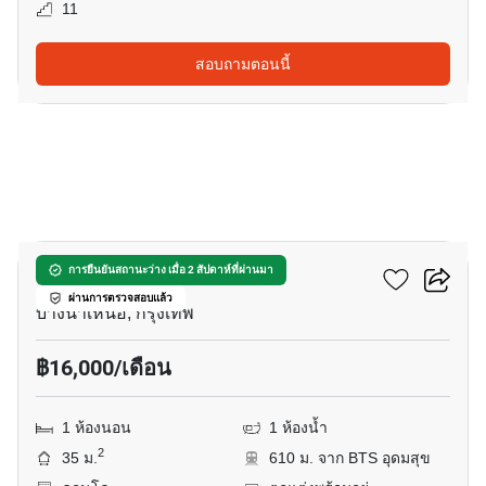
11
สอบถามตอนนี้
6
เดอะ สกาย สุขุมวิท
การยืนยันสถานะว่าง เมื่อ 2 สัปดาห์ที่ผ่านมา
ผ่านการตรวจสอบแล้ว
บางนาเหนือ, กรุงเทพ
฿16,000/เดือน
1 ห้องนอน
1 ห้องน้ำ
2
35 ม.
610 ม. จาก BTS อุดมสุข