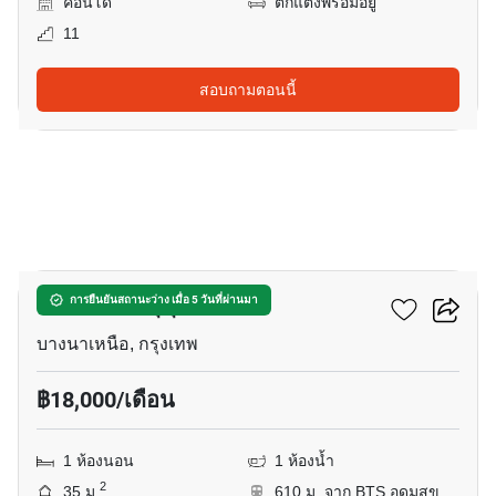
คอนโด
ตกแต่งพร้อมอยู่
11
สอบถามตอนนี้
14
เดอะ สกาย สุขุมวิท
การยืนยันสถานะว่าง เมื่อ 5 วันที่ผ่านมา
บางนาเหนือ, กรุงเทพ
฿18,000/เดือน
1 ห้องนอน
1 ห้องน้ำ
2
35 ม.
610 ม. จาก BTS อุดมสุข