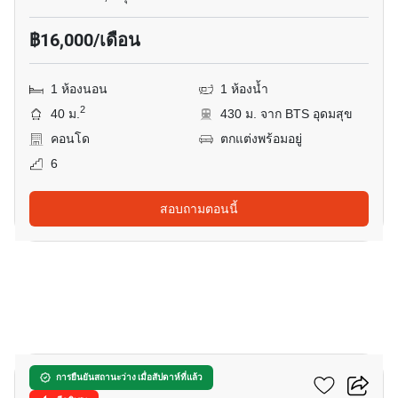
฿16,000/เดือน
1 ห้องนอน
1 ห้องน้ำ
2
40 ม.
430 ม. จาก BTS อุดมสุข
คอนโด
ตกแต่งพร้อมอยู่
6
สอบถามตอนนี้
6
เดอะ โคสต์ แบงค็อก
การยืนยันสถานะว่าง เมื่อสัปดาห์ที่แล้ว