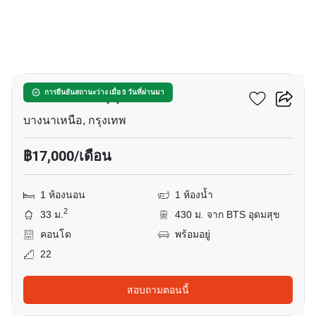
5
เซ็นทริค ซีน สุขุมวิท 64
การยืนยันสถานะว่าง เมื่อ 5 วันที่ผ่านมา
บางนาเหนือ, กรุงเทพ
฿17,000/เดือน
1 ห้องนอน
1 ห้องน้ำ
2
33 ม.
430 ม. จาก BTS อุดมสุข
คอนโด
พร้อมอยู่
22
สอบถามตอนนี้