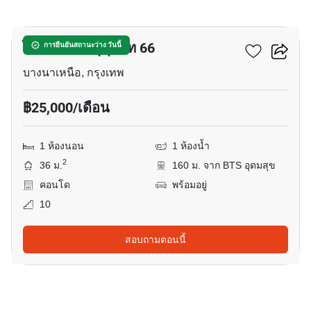
12
ไอดีโอโมบิ สุขุมวิท 66
การยืนยันสถานะว่าง วันนี้
บางนาเหนือ, กรุงเทพ
฿25,000/เดือน
1 ห้องนอน
1 ห้องน้ำ
2
36 ม.
160 ม. จาก BTS อุดมสุข
คอนโด
พร้อมอยู่
10
สอบถามตอนนี้