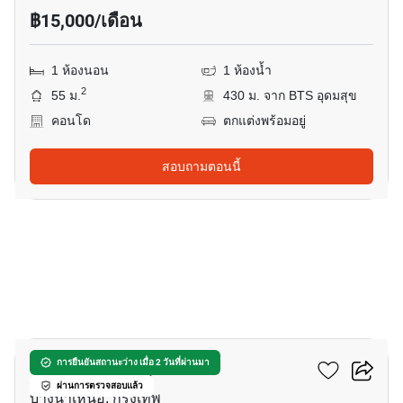
฿15,000/เดือน
1 ห้องนอน
1 ห้องน้ำ
2
55 ม.
430 ม. จาก BTS อุดมสุข
คอนโด
ตกแต่งพร้อมอยู่
สอบถามตอนนี้
7
เซ็นทริค ซีน สุขุมวิท 64
การยืนยันสถานะว่าง เมื่อ 2 วันที่ผ่านมา
ผ่านการตรวจสอบแล้ว
บางนาเหนือ, กรุงเทพ