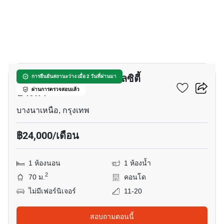
15
เอ็นเอส ทาวเวอร์ เซ็นทรัลซิตี้
การยืนยันสถานะว่าง เมื่อ 2 วันที่ผ่านมา
บางนา
ผ่านการตรวจสอบแล้ว
บางนาเหนือ, กรุงเทพ
฿24,000/เดือน
1 ห้องนอน
1 ห้องน้ำ
2
70 ม.
คอนโด
ไม่มีเฟอร์นิเจอร์
11-20
สอบถามตอนนี้