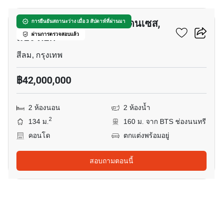
เดอะ ริทซ์-คาร์ลตัน เรสซิเดนเซส,
การยืนยันสถานะว่าง เมื่อ 3 สัปดาห์ที่ผ่านมา
แบง ค๊อก
ผ่านการตรวจสอบแล้ว
สีลม, กรุงเทพ
฿42,000,000
2 ห้องนอน
2 ห้องน้ำ
2
134 ม.
160 ม. จาก BTS ช่องนนทรี
คอนโด
ตกแต่งพร้อมอยู่
สอบถามตอนนี้