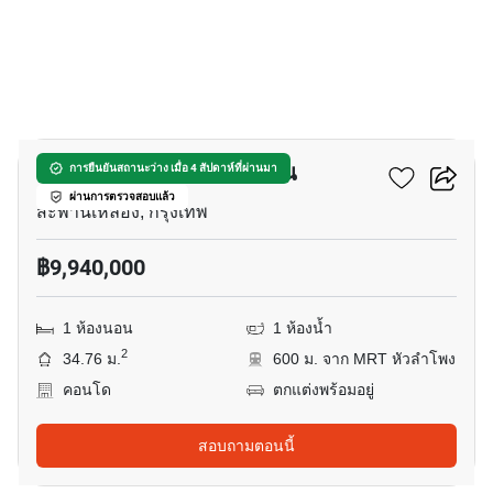
5
พาร์ค ออริจิ้น จุฬา-สามย่าน
การยืนยันสถานะว่าง เมื่อ 4 สัปดาห์ที่ผ่านมา
ผ่านการตรวจสอบแล้ว
สะพานเหลือง, กรุงเทพ
฿9,940,000
1 ห้องนอน
1 ห้องน้ำ
2
34.76 ม.
600 ม. จาก MRT หัวลำโพง
คอนโด
ตกแต่งพร้อมอยู่
สอบถามตอนนี้