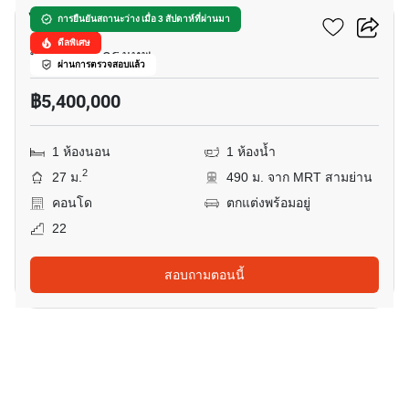
ไอดีโอ จุฬา - สามย่าน
การยืนยันสถานะว่าง เมื่อ 3 สัปดาห์ที่ผ่านมา
ดีลพิเศษ
พระราม 4, กรุงเทพ
ผ่านการตรวจสอบแล้ว
฿5,400,000
1 ห้องนอน
1 ห้องน้ำ
2
27 ม.
490 ม. จาก MRT สามย่าน
คอนโด
ตกแต่งพร้อมอยู่
22
สอบถามตอนนี้
19