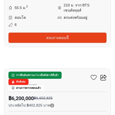
210 ม. จาก BTS
2
55.5 ม.
เซนต์หลุยส์
คอนโด
ตกแต่งพร้อมอยู่
6
สอบถามตอนนี้
9
เดอะ รูม สาทร
การยืนยันสถานะว่าง เมื่อสัปดาห์ที่แล้ว
ดีลพิเศษ
สุรศักดิ์, กรุงเทพ
ผ่านการตรวจสอบแล้ว
฿6,200,000
฿6,602,825
ประหยัดไป ฿402,825 บาท