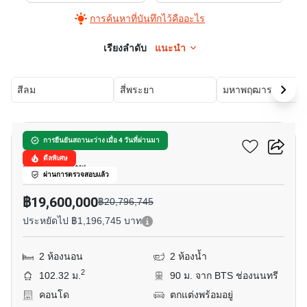
การค้นหาที่บันทึกไว้คืออะไร
เรียงลำดับ
แนะนำ
สีลม
สี่พระยา
มหาพฤฒาราม
12
ดิ อินฟินิตี้ คอนโดมิเนียม
การยืนยันสถานะว่าง เมื่อ 4 วันที่ผ่านมา
ดีลพิเศษ
สีลม, กรุงเทพ
ผ่านการตรวจสอบแล้ว
฿19,600,000
฿20,796,745
ประหยัดไป ฿1,196,745 บาท
2 ห้องนอน
2 ห้องน้ำ
2
102.32 ม.
90 ม. จาก BTS ช่องนนทรี
คอนโด
ตกแต่งพร้อมอยู่