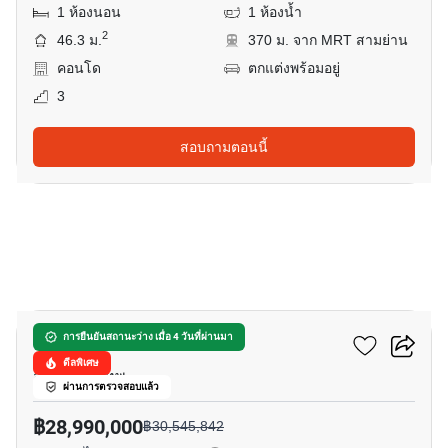
1 ห้องนอน
1 ห้องน้ำ
2
46.3 ม.
370 ม. จาก MRT สามย่าน
คอนโด
ตกแต่งพร้อมอยู่
3
สอบถามตอนนี้
5
ดุสิต เซ็นทรัล พาร์ค
การยืนยันสถานะว่าง เมื่อ 4 วันที่ผ่านมา
ดีลพิเศษ
สีลม, กรุงเทพ
ผ่านการตรวจสอบแล้ว
฿28,990,000
฿30,545,842