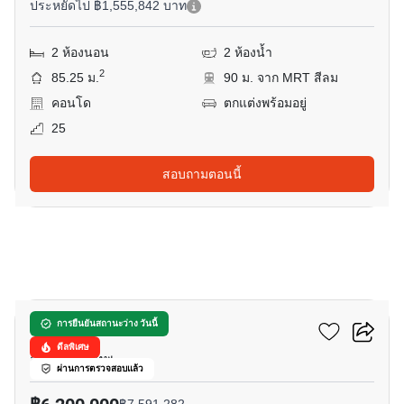
ประหยัดไป ฿1,555,842 บาท
2 ห้องนอน
2 ห้องน้ำ
2
85.25 ม.
90 ม. จาก MRT สีลม
คอนโด
ตกแต่งพร้อมอยู่
25
สอบถามตอนนี้
21
ดิ แอดเดรส สาทร
การยืนยันสถานะว่าง วันนี้
ดีลพิเศษ
สีลม, กรุงเทพ
ผ่านการตรวจสอบแล้ว