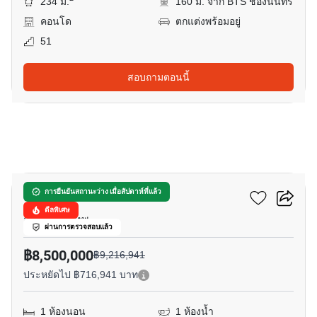
234 ม.
160 ม. จาก BTS ช่องนนทรี
คอนโด
ตกแต่งพร้อมอยู่
51
สอบถามตอนนี้
11
ดิ แอดเดรส สาทร
การยืนยันสถานะว่าง เมื่อสัปดาห์ที่แล้ว
ดีลพิเศษ
สีลม, กรุงเทพ
ผ่านการตรวจสอบแล้ว
฿8,500,000
฿9,216,941
ประหยัดไป ฿716,941 บาท
1 ห้องนอน
1 ห้องน้ำ