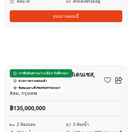
คอนโด
ตกแต่งพร้อมอยู่
สอบถามตอนนี้
23
เดอะ ริทซ์-คาร์ลตัน เรสซิเดนเซส,
การยืนยันสถานะว่าง เมื่อ 5 วันที่ผ่านมา
แบง ค๊อก
ผ่านการตรวจสอบแล้ว
พิเศษเฉพาะที่ PROPERTYSCOUT
สีลม, กรุงเทพ
฿135,000,000
2 ห้องนอน
3 ห้องน้ำ
2