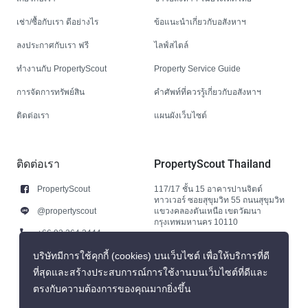
เช่า/ซื้อกับเรา ดีอย่างไร
ข้อแนะนำเกี่ยวกับอสังหาฯ
ลงประกาศกับเรา ฟรี
ไลฟ์สไตล์
ทำงานกับ PropertyScout
Property Service Guide
การจัดการทรัพย์สิน
คำศัพท์ที่ควรรู้เกี่ยวกับอสังหาฯ
ติดต่อเรา
แผนผังเว็บไซต์
ติดต่อเรา
PropertyScout Thailand
PropertyScout
117/17 ชั้น 15 อาคารปานจิตต์
ทาวเวอร์ ซอยสุขุมวิท 55 ถนนสุขุมวิท
@propertyscout
แขวงคลองตันเหนือ เขตวัฒนา
กรุงเทพมหานคร 10110
+66 92 264 3444
+66 92 264 3444
บริษัทมีการใช้คุกกี้ (cookies) บนเว็บไซต์ เพื่อให้บริการที่ดี
ที่สุดและสร้างประสบการณ์การใช้งานบนเว็บไซต์ที่ดีและ
contact@propertyscout.co.th
ตรงกับความต้องการของคุณมากยิ่งขึ้น