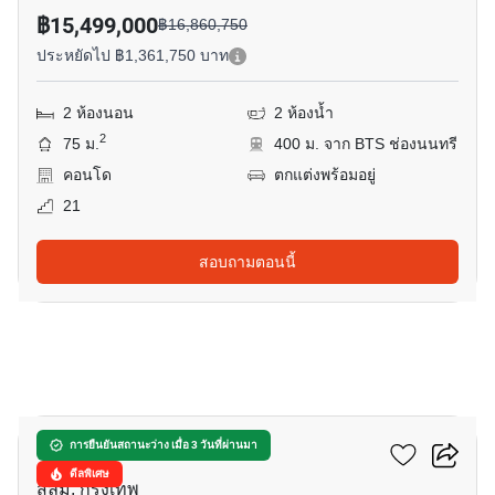
฿15,499,000
฿16,860,750
ประหยัดไป ฿1,361,750 บาท
2 ห้องนอน
2 ห้องน้ำ
2
75 ม.
400 ม. จาก BTS ช่องนนทรี
คอนโด
ตกแต่งพร้อมอยู่
21
สอบถามตอนนี้
6
สีลม สวีท คอนโดมิเนียม
การยืนยันสถานะว่าง เมื่อ 3 วันที่ผ่านมา
ดีลพิเศษ
สีลม, กรุงเทพ