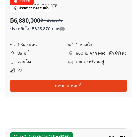
ดีลพิเศษ
สะพานเหลือง, กรุงเทพ
ผ่านการตรวจสอบแล้ว
฿6,880,000
฿7,205,870
ประหยัดไป ฿325,870 บาท
1 ห้องนอน
1 ห้องน้ำ
2
35 ม.
600 ม. จาก MRT หัวลำโพง
คอนโด
ตกแต่งพร้อมอยู่
22
สอบถามตอนนี้
4
การยืนยันสถานะว่าง เมื่อสัปดาห์ที่แล้ว