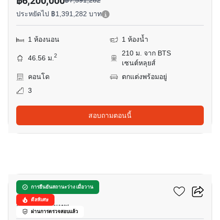
฿6,200,000
฿7,591,282
ประหยัดไป ฿1,391,282 บาท
1 ห้องนอน
1 ห้องน้ำ
210 ม. จาก BTS
2
46.56 ม.
เซนต์หลุยส์
คอนโด
ตกแต่งพร้อมอยู่
3
สอบถามตอนนี้
6
แอชตัน สีลม
การยืนยันสถานะว่าง เมื่อวาน
ดีลพิเศษ
สุรวงศ์, กรุงเทพ
ผ่านการตรวจสอบแล้ว