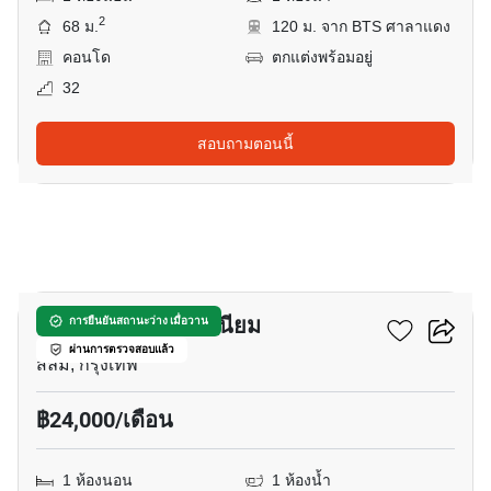
2
68 ม.
120 ม. จาก BTS ศาลาแดง
คอนโด
ตกแต่งพร้อมอยู่
32
สอบถามตอนนี้
27
สีลม สวีท คอนโดมิเนียม
การยืนยันสถานะว่าง เมื่อวาน
ผ่านการตรวจสอบแล้ว
สีลม, กรุงเทพ
฿24,000/เดือน
1 ห้องนอน
1 ห้องน้ำ