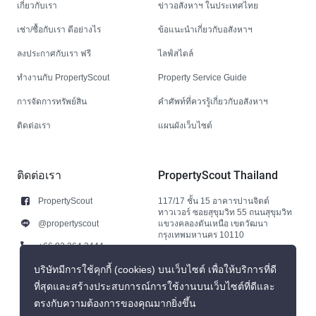
เกี่ยวกับเรา
ข่าวอสังหาฯ ในประเทศไทย
เช่า/ซื้อกับเรา ดีอย่างไร
ข้อแนะนำเกี่ยวกับอสังหาฯ
ลงประกาศกับเรา ฟรี
ไลฟ์สไตล์
ทำงานกับ PropertyScout
Property Service Guide
การจัดการทรัพย์สิน
คำศัพท์ที่ควรรู้เกี่ยวกับอสังหาฯ
ติดต่อเรา
แผนผังเว็บไซต์
ติดต่อเรา
PropertyScout Thailand
PropertyScout
117/17 ชั้น 15 อาคารปานจิตต์
ทาวเวอร์ ซอยสุขุมวิท 55 ถนนสุขุมวิท
@propertyscout
แขวงคลองตันเหนือ เขตวัฒนา
กรุงเทพมหานคร 10110
+66 92 264 3444
+66 92 264 3444
บริษัทมีการใช้คุกกี้ (cookies) บนเว็บไซต์ เพื่อให้บริการที่ดี
ที่สุดและสร้างประสบการณ์การใช้งานบนเว็บไซต์ที่ดีและ
contact@propertyscout.co.th
ตรงกับความต้องการของคุณมากยิ่งขึ้น