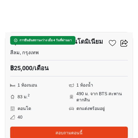
18
ณุศา สเตท ทาวเวอร์ คอนโดมิเนียม
การยืนยันสถานะว่าง เมื่อ 4 วันที่ผ่านมา
สีลม, กรุงเทพ
฿25,000/เดือน
1 ห้องนอน
1 ห้องน้ำ
490 ม. จาก BTS สะพาน
2
83 ม.
ตากสิน
คอนโด
ตกแต่งพร้อมอยู่
40
สอบถามตอนนี้