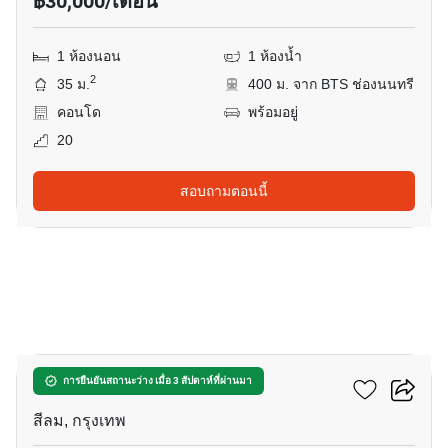
฿30,000/เดือน
1 ห้องนอน
1 ห้องน้ำ
2
35 ม.
400 ม. จาก BTS ช่องนนทรี
คอนโด
พร้อมอยู่
20
สอบถามตอนนี้
13
โคเรสซิโอ สาทร-พิพัฒน์
การยืนยันสถานะว่าง เมื่อ 3 สัปดาห์ที่ผ่านมา
สีลม, กรุงเทพ