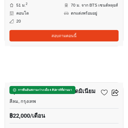
2
51 ม.
70 ม. จาก BTS เซนต์หลุยส์
คอนโด
ตกแต่งพร้อมอยู่
20
สอบถามตอนนี้
10
ณุศา สเตท ทาวเวอร์ คอนโดมิเนียม
การยืนยันสถานะว่าง เมื่อ 4 สัปดาห์ที่ผ่านมา
สีลม, กรุงเทพ
฿22,000/เดือน