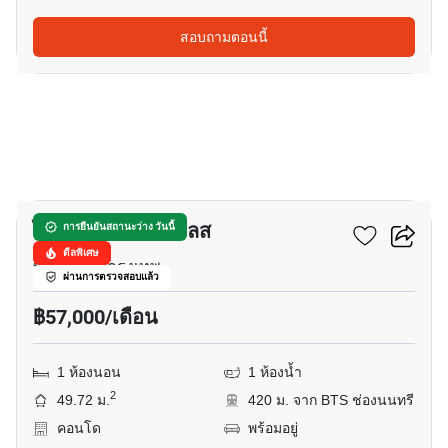
สอบถามตอนนี้
12
ไอทีเอฟ - สีลมพาเลส
การยืนยันสถานะว่าง วันนี้
ดีลพิเศษ
พัฒน์พงษ์, กรุงเทพ
ผ่านการตรวจสอบแล้ว
฿57,000/เดือน
1 ห้องนอน
1 ห้องน้ำ
2
49.72 ม.
420 ม. จาก BTS ช่องนนทรี
คอนโด
พร้อมอยู่