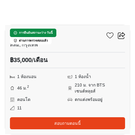
6
ดิ แอดเดรส สาทร
การยืนยันสถานะว่าง วันนี้
ผ่านการตรวจสอบแล้ว
สีลม, กรุงเทพ
฿35,000/เดือน
1 ห้องนอน
1 ห้องน้ำ
210 ม. จาก BTS
2
46 ม.
เซนต์หลุยส์
คอนโด
ตกแต่งพร้อมอยู่
11
สอบถามตอนนี้