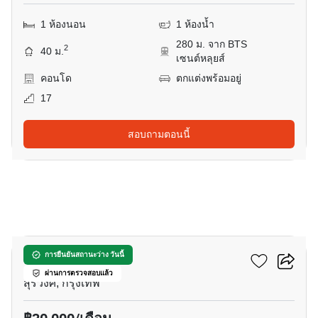
1 ห้องนอน
1 ห้องน้ำ
280 ม. จาก BTS
2
40 ม.
เซนต์หลุยส์
คอนโด
ตกแต่งพร้อมอยู่
17
สอบถามตอนนี้
11
แอชตัน สีลม
การยืนยันสถานะว่าง วันนี้
ผ่านการตรวจสอบแล้ว
สุรวงศ์, กรุงเทพ