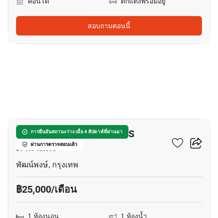
คอนโด
ตกแต่งพร้อมอยู่
สอบถามตอนนี้
13
คอนโด 1-ห้องนอน ใกล้ BTS
การยืนยันสถานะว่าง เมื่อ 4 สัปดาห์ที่ผ่านมา
ศาลาแดง
ผ่านการตรวจสอบแล้ว
พัฒน์พงษ์, กรุงเทพ
฿25,000/เดือน
1 ห้องนอน
1 ห้องน้ำ