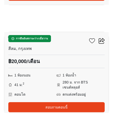
8
ไอวี่สาทร 10
การยืนยันสถานะว่าง เมื่อวาน
สีลม, กรุงเทพ
฿20,000/เดือน
1 ห้องนอน
1 ห้องน้ำ
280 ม. จาก BTS
2
41 ม.
เซนต์หลุยส์
คอนโด
ตกแต่งพร้อมอยู่
สอบถามตอนนี้