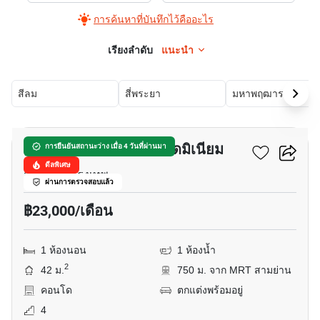
การค้นหาที่บันทึกไว้คืออะไร
เรียงลำดับ
แนะนำ
สีลม
สี่พระยา
มหาพฤฒาราม
10
สุรวงศ์ ซิตี้ รีสอร์ท คอนโดมิเนียม
การยืนยันสถานะว่าง เมื่อ 4 วันที่ผ่านมา
ดีลพิเศษ
สี่พระยา, กรุงเทพ
ผ่านการตรวจสอบแล้ว
฿23,000/เดือน
1 ห้องนอน
1 ห้องน้ำ
2
42 ม.
750 ม. จาก MRT สามย่าน
คอนโด
ตกแต่งพร้อมอยู่
4