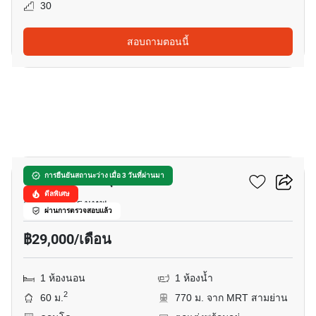
30
สอบถามตอนนี้
8
ศุภาลัย เอลีท สุรวงศ์
การยืนยันสถานะว่าง เมื่อ 3 วันที่ผ่านมา
ดีลพิเศษ
สี่พระยา, กรุงเทพ
ผ่านการตรวจสอบแล้ว
฿29,000/เดือน
1 ห้องนอน
1 ห้องน้ำ
2
60 ม.
770 ม. จาก MRT สามย่าน