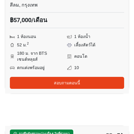
สีลม, กรุงเทพ
฿57,000/เดือน
1 ห้องนอน
1 ห้องน้ำ
2
52 ม.
เลี้ยงสัตว์ได้
180 ม. จาก BTS
คอนโด
เซนต์หลุยส์
ตกแต่งพร้อมอยู่
10
สอบถามตอนนี้
5
การยืนยันสถานะว่าง เมื่อ 4 วันที่ผ่านมา