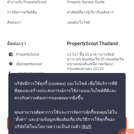
ทำงานกับ PropertyScout
Property Service Guide
การจัดการทรัพย์สิน
คำศัพท์ที่ควรรู้เกี่ยวกับอสังหาฯ
ติดต่อเรา
แผนผังเว็บไซต์
ติดต่อเรา
PropertyScout Thailand
PropertyScout
117/17 ชั้น 15 อาคารปานจิตต์
ทาวเวอร์ ซอยสุขุมวิท 55 ถนนสุขุมวิท
@propertyscout
แขวงคลองตันเหนือ เขตวัฒนา
กรุงเทพมหานคร 10110
+66 92 264 3444
+66 92 264 3444
บริษัทมีการใช้คุกกี้ (cookies) บนเว็บไซต์ เพื่อให้บริการที่ดี
ที่สุดและสร้างประสบการณ์การใช้งานบนเว็บไซต์ที่ดีและ
contact@propertyscout.co.th
ตรงกับความต้องการของคุณมากยิ่งขึ้น
คุณสามารถตัดค่าการใช้และการจัดการคุ้กกี้ของคุณได้ใน
“ตั้งค่า” และอ่านข้อมูลเพิ่มเติมเกี่ยวกับวิธีการใช้คุกกี้ของ
ติดต่อเรา
บริษัทได้ในนโยบายความเป็นส่วนตัว
[ลิงก์]
.