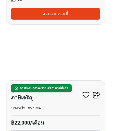
สอบถามตอนนี้
14
ศุภาลัย เวอเรนด้า สถานี
การยืนยันสถานะว่าง เมื่อสัปดาห์ที่แล้ว
ภาษีเจริญ
บางหว้า, กรุงเทพ
฿22,000/เดือน