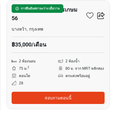
เดอะพาร์คแลนด์ เพชรเกษม
การยืนยันสถานะว่าง เมื่อวาน
56
บางหว้า, กรุงเทพ
฿35,000/เดือน
2 ห้องนอน
2 ห้องน้ำ
2
75 ม.
80 ม. จาก MRT หลักสอง
คอนโด
ตกแต่งพร้อมอยู่
28
สอบถามตอนนี้