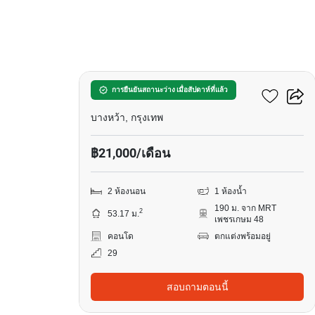
13
เดอะ เบส เพชรเกษม
การยืนยันสถานะว่าง เมื่อสัปดาห์ที่แล้ว
บางหว้า, กรุงเทพ
฿21,000/เดือน
2 ห้องนอน
1 ห้องน้ำ
190 ม. จาก MRT
2
53.17 ม.
เพชรเกษม 48
คอนโด
ตกแต่งพร้อมอยู่
29
สอบถามตอนนี้