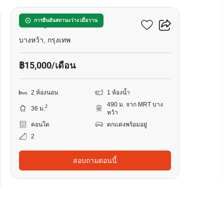
เดอะ มูฟ บางหว้า
การยืนยันสถานะว่าง เมื่อวาน
บางหว้า, กรุงเทพ
฿15,000/เดือน
2 ห้องนอน
1 ห้องน้ำ
490 ม. จาก MRT บาง
2
36 ม.
หว้า
คอนโด
ตกแต่งพร้อมอยู่
2
สอบถามตอนนี้