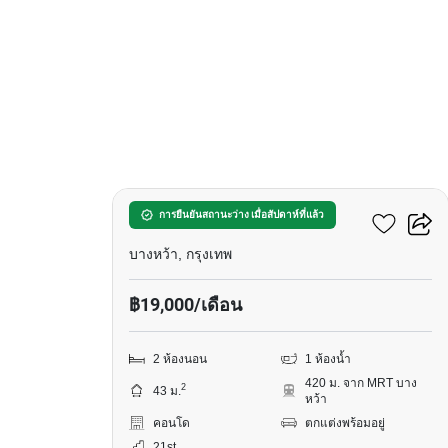
7
ชีวาทัย เพชรเกษม 27
การยืนยันสถานะว่าง เมื่อสัปดาห์ที่แล้ว
บางหว้า, กรุงเทพ
฿19,000/เดือน
2 ห้องนอน
1 ห้องน้ำ
420 ม. จาก MRT บาง
2
43 ม.
หว้า
คอนโด
ตกแต่งพร้อมอยู่
21st