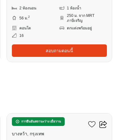
2 ห้องนอน
1 ห้องน้ำ
250 ม. จาก MRT
2
56 ม.
ภาษีเจริญ
คอนโด
ตกแต่งพร้อมอยู่
16
สอบถามตอนนี้
5
เดอะ เบส เพชรเกษม
การยืนยันสถานะว่าง เมื่อวาน
บางหว้า, กรุงเทพ