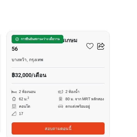
9
เดอะพาร์คแลนด์ เพชรเกษม
การยืนยันสถานะว่าง เมื่อวาน
56
บางหว้า, กรุงเทพ
฿32,000/เดือน
2 ห้องนอน
2 ห้องน้ำ
2
62 ม.
80 ม. จาก MRT หลักสอง
คอนโด
ตกแต่งพร้อมอยู่
17
สอบถามตอนนี้