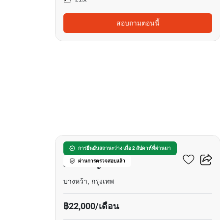
สอบถามตอนนี้
14
ศุภาลัย เวอเรนด้า สถานี
การยืนยันสถานะว่าง เมื่อ 2 สัปดาห์ที่ผ่านมา
ผ่านการตรวจสอบแล้ว
ภาษีเจริญ
บางหว้า, กรุงเทพ
฿22,000/เดือน