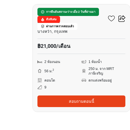
ศุภาลัย เวอเรนด้า สถานี
การยืนยันสถานะว่าง เมื่อ 2 วันที่ผ่านมา
ดีลพิเศษ
ภาษีเจริญ
ผ่านการตรวจสอบแล้ว
บางหว้า, กรุงเทพ
฿21,000/เดือน
2 ห้องนอน
1 ห้องน้ำ
250 ม. จาก MRT
2
56 ม.
ภาษีเจริญ
คอนโด
ตกแต่งพร้อมอยู่
9
สอบถามตอนนี้