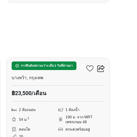
23
เดอะ เบส เพชรเกษม
การยืนยันสถานะว่าง เมื่อ 2 วันที่ผ่านมา
บางหว้า, กรุงเทพ
฿23,500/เดือน
2 ห้องนอน
1 ห้องน้ำ
190 ม. จาก MRT
2
54 ม.
เพชรเกษม 48
คอนโด
ตกแต่งพร้อมอยู่
25