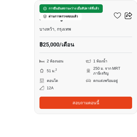
ศุภาลัย เวอเรนด้า สถานี
การยืนยันสถานะว่าง เมื่อสัปดาห์ที่แล้ว
ผ่านการตรวจสอบแล้ว
ภาษีเจริญ
บางหว้า, กรุงเทพ
฿25,000/เดือน
2 ห้องนอน
1 ห้องน้ำ
250 ม. จาก MRT
2
51 ม.
ภาษีเจริญ
คอนโด
ตกแต่งพร้อมอยู่
12A
สอบถามตอนนี้