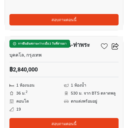
สอบถามตอนนี้
16
เดอะ พาร์คแลนด์ ตากสิน-ท่าพระ
การยืนยันสถานะว่าง เมื่อ 2 วันที่ผ่านมา
บุคคโล, กรุงเทพ
฿2,840,000
1 ห้องนอน
1 ห้องน้ำ
2
36 ม.
530 ม. จาก BTS ตลาดพลู
คอนโด
ตกแต่งพร้อมอยู่
19
สอบถามตอนนี้