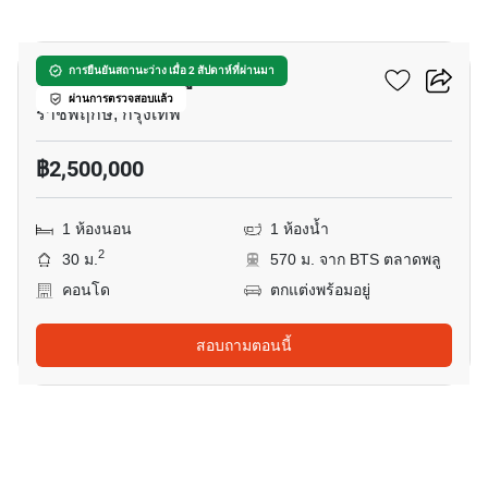
4
ยู ดีไลท์ ตลาดพลู สเตชั่น
การยืนยันสถานะว่าง เมื่อ 2 สัปดาห์ที่ผ่านมา
ผ่านการตรวจสอบแล้ว
ราชพฤกษ์, กรุงเทพ
฿2,500,000
1 ห้องนอน
1 ห้องน้ำ
2
30 ม.
570 ม. จาก BTS ตลาดพลู
คอนโด
ตกแต่งพร้อมอยู่
สอบถามตอนนี้