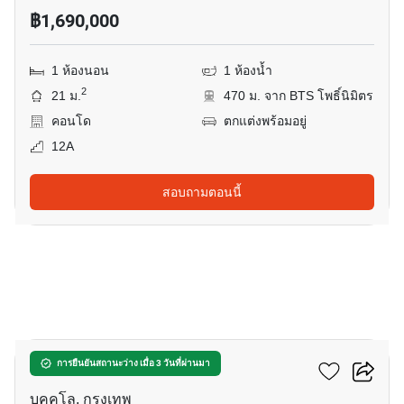
฿1,690,000
1 ห้องนอน
1 ห้องน้ำ
2
21 ม.
470 ม. จาก BTS โพธิ์นิมิตร
คอนโด
ตกแต่งพร้อมอยู่
12A
สอบถามตอนนี้
3
แอสปาย สาทร - ท่าพระ
การยืนยันสถานะว่าง เมื่อ 3 วันที่ผ่านมา
บุคคโล, กรุงเทพ