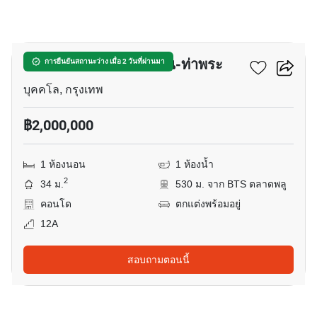
4
เดอะ พาร์คแลนด์ ตากสิน-ท่าพระ
การยืนยันสถานะว่าง เมื่อ 2 วันที่ผ่านมา
บุคคโล, กรุงเทพ
฿2,000,000
1 ห้องนอน
1 ห้องน้ำ
2
34 ม.
530 ม. จาก BTS ตลาดพลู
คอนโด
ตกแต่งพร้อมอยู่
12A
สอบถามตอนนี้