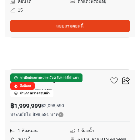
คอนโด
ตกแต่งพร้อมอยู่
15
สอบถามตอนนี้
14
ยู ดีไลท์ ตลาดพลู สเตชั่น
การยืนยันสถานะว่าง เมื่อ 2 สัปดาห์ที่ผ่านมา
ดีลพิเศษ
ราชพฤกษ์, กรุงเทพ
ผ่านการตรวจสอบแล้ว
฿1,999,999
฿2,098,590
ประหยัดไป ฿98,591 บาท
1 ห้องนอน
1 ห้องน้ำ
2
30 ม.
570 ม. จาก BTS ตลาดพลู