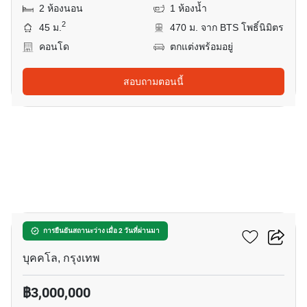
2 ห้องนอน
1 ห้องน้ำ
2
45 ม.
470 ม. จาก BTS โพธิ์นิมิตร
คอนโด
ตกแต่งพร้อมอยู่
สอบถามตอนนี้
6
แอสปาย สาทร - ท่าพระ
การยืนยันสถานะว่าง เมื่อ 2 วันที่ผ่านมา
บุคคโล, กรุงเทพ
฿3,000,000