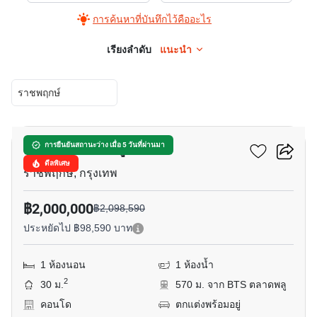
การค้นหาที่บันทึกไว้คืออะไร
เรียงลำดับ
แนะนำ
ราชพฤกษ์
13
ยู ดีไลท์ ตลาดพลู สเตชั่น
การยืนยันสถานะว่าง เมื่อ 5 วันที่ผ่านมา
ดีลพิเศษ
ราชพฤกษ์, กรุงเทพ
฿2,000,000
฿2,098,590
ประหยัดไป ฿98,590 บาท
1 ห้องนอน
1 ห้องน้ำ
2
30 ม.
570 ม. จาก BTS ตลาดพลู
คอนโด
ตกแต่งพร้อมอยู่