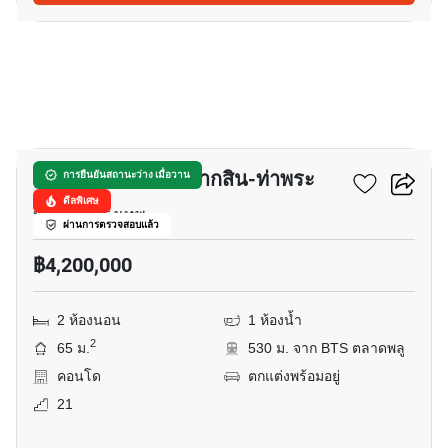
37
เดอะ พาร์คแลนด์ ตากสิน-ท่าพระ
การยืนยันสถานะว่าง เมื่อวาน
ดีลพิเศษ
บุคคโล, กรุงเทพ
ผ่านการตรวจสอบแล้ว
฿4,200,000
2 ห้องนอน
1 ห้องน้ำ
2
65 ม.
530 ม. จาก BTS ตลาดพลู
คอนโด
ตกแต่งพร้อมอยู่
21