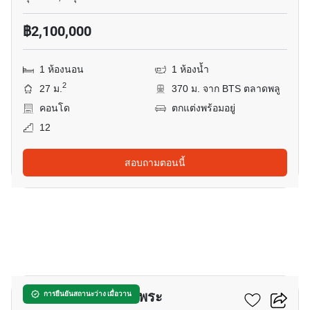
฿2,100,000
1 ห้องนอน
1 ห้องน้ำ
2
27 ม.
370 ม. จาก BTS ตลาดพลู
คอนโด
ตกแต่งพร้อมอยู่
12
สอบถามตอนนี้
4
แอสปาย สาทร - ท่าพระ
การยืนยันสถานะว่าง เมื่อวาน