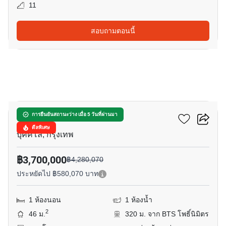
11
สอบถามตอนนี้
8
เดอะ รูม สาทร-ตากสิน
การยืนยันสถานะว่าง เมื่อ 5 วันที่ผ่านมา
ดีลพิเศษ
บุคคโล, กรุงเทพ
฿3,700,000
฿4,280,070
ประหยัดไป ฿580,070 บาท
1 ห้องนอน
1 ห้องน้ำ
2
46 ม.
320 ม. จาก BTS โพธิ์นิมิตร