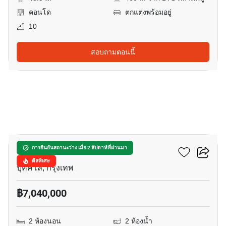
คอนโด
ตกแต่งพร้อมอยู่
10
สอบถามตอนนี้
7
เดอะ รูม สาทร-ตากสิน
การยืนยันสถานะว่าง เมื่อ 2 สัปดาห์ที่ผ่านมา
ดีลพิเศษ
บุคคโล, กรุงเทพ
฿7,040,000
2 ห้องนอน
2 ห้องน้ำ