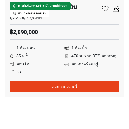
พาร์คแลนด์ แกรนด์ ตากสิน
การยืนยันสถานะว่าง เมื่อ 2 วันที่ผ่านมา
ผ่านการตรวจสอบแล้ว
บุคคโล, กรุงเทพ
฿2,890,000
1 ห้องนอน
1 ห้องน้ำ
2
35 ม.
470 ม. จาก BTS ตลาดพลู
คอนโด
ตกแต่งพร้อมอยู่
33
สอบถามตอนนี้
8