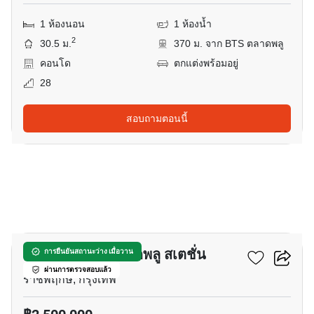
1 ห้องนอน
1 ห้องน้ำ
2
30.5 ม.
370 ม. จาก BTS ตลาดพลู
คอนโด
ตกแต่งพร้อมอยู่
28
สอบถามตอนนี้
9
ศุภาลัย ลอฟท์ ตลาดพลู สเตชั่น
การยืนยันสถานะว่าง เมื่อวาน
ผ่านการตรวจสอบแล้ว
ราชพฤกษ์, กรุงเทพ