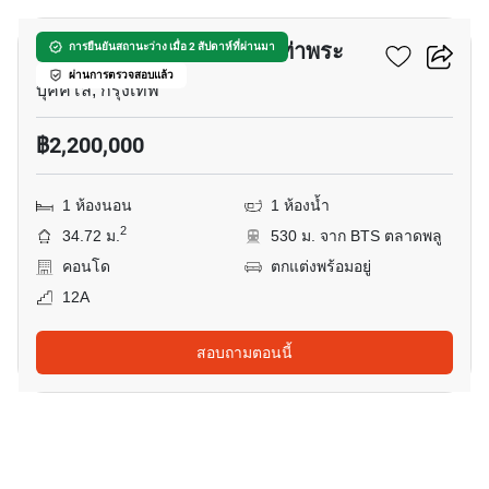
เดอะ พาร์คแลนด์ ตากสิน-ท่าพระ
การยืนยันสถานะว่าง เมื่อ 2 สัปดาห์ที่ผ่านมา
ผ่านการตรวจสอบแล้ว
บุคคโล, กรุงเทพ
฿2,200,000
1 ห้องนอน
1 ห้องน้ำ
2
34.72 ม.
530 ม. จาก BTS ตลาดพลู
คอนโด
ตกแต่งพร้อมอยู่
12A
สอบถามตอนนี้