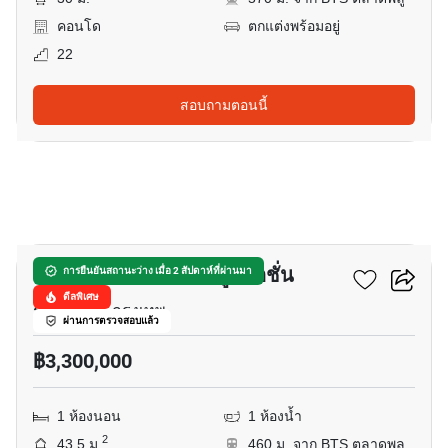
คอนโด
ตกแต่งพร้อมอยู่
22
สอบถามตอนนี้
17
ศุภาลัย ลอฟท์ ตลาดพลู สเตชั่น
การยืนยันสถานะว่าง เมื่อ 2 สัปดาห์ที่ผ่านมา
ดีลพิเศษ
ราชพฤกษ์, กรุงเทพ
ผ่านการตรวจสอบแล้ว
฿3,300,000
1 ห้องนอน
1 ห้องน้ำ
2
43.5 ม.
460 ม. จาก BTS ตลาดพลู