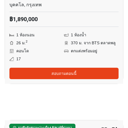
บุคคโล, กรุงเทพ
฿1,890,000
1 ห้องนอน
1 ห้องน้ำ
2
26 ม.
370 ม. จาก BTS ตลาดพลู
คอนโด
ตกแต่งพร้อมอยู่
17
สอบถามตอนนี้
10
การยืนยันสถานะว่าง เมื่อ 4 สัปดาห์ที่ผ่านมา