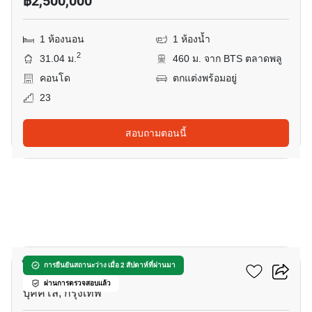
฿2,500,000
1 ห้องนอน
1 ห้องน้ำ
2
31.04 ม.
460 ม. จาก BTS ตลาดพลู
คอนโด
ตกแต่งพร้อมอยู่
23
สอบถามตอนนี้
3
ไอดีโอ สาทร-ท่าพระ
การยืนยันสถานะว่าง เมื่อ 2 สัปดาห์ที่ผ่านมา
ผ่านการตรวจสอบแล้ว
บุคคโล, กรุงเทพ