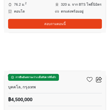
2
76.2 ม.
320 ม. จาก BTS โพธิ์นิมิตร
คอนโด
ตกแต่งพร้อมอยู่
สอบถามตอนนี้
5
ไอดีโอ สาทร-ท่าพระ
การยืนยันสถานะว่าง เมื่อสัปดาห์ที่แล้ว
บุคคโล, กรุงเทพ
฿4,500,000