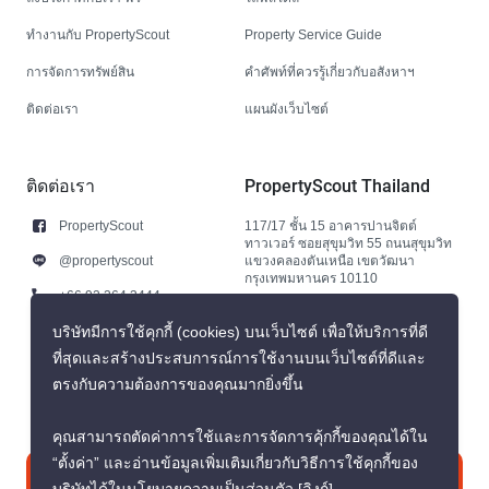
ทำงานกับ PropertyScout
Property Service Guide
การจัดการทรัพย์สิน
คำศัพท์ที่ควรรู้เกี่ยวกับอสังหาฯ
ติดต่อเรา
แผนผังเว็บไซต์
ติดต่อเรา
PropertyScout Thailand
PropertyScout
117/17 ชั้น 15 อาคารปานจิตต์
ทาวเวอร์ ซอยสุขุมวิท 55 ถนนสุขุมวิท
@propertyscout
แขวงคลองตันเหนือ เขตวัฒนา
กรุงเทพมหานคร 10110
+66 92 264 3444
+66 92 264 3444
บริษัทมีการใช้คุกกี้ (cookies) บนเว็บไซต์ เพื่อให้บริการที่ดี
ที่สุดและสร้างประสบการณ์การใช้งานบนเว็บไซต์ที่ดีและ
contact@propertyscout.co.th
ตรงกับความต้องการของคุณมากยิ่งขึ้น
คุณสามารถตัดค่าการใช้และการจัดการคุ้กกี้ของคุณได้ใน
“ตั้งค่า” และอ่านข้อมูลเพิ่มเติมเกี่ยวกับวิธีการใช้คุกกี้ของ
ติดต่อเรา