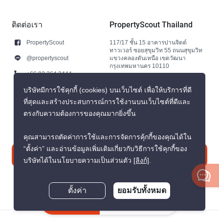
ติดต่อเรา
PropertyScout Thailand
PropertyScout
117/17 ชั้น 15 อาคารปานจิตต์
ทาวเวอร์ ซอยสุขุมวิท 55 ถนนสุขุมวิท
@propertyscout
แขวงคลองตันเหนือ เขตวัฒนา
กรุงเทพมหานคร 10110
+66 92 264 3444
+66 92 264 3444
บริษัทมีการใช้คุกกี้ (cookies) บนเว็บไซต์ เพื่อให้บริการที่ดี
ที่สุดและสร้างประสบการณ์การใช้งานบนเว็บไซต์ที่ดีและ
contact@propertyscout.co.th
ตรงกับความต้องการของคุณมากยิ่งขึ้น
คุณสามารถตัดค่าการใช้และการจัดการคุ้กกี้ของคุณได้ใน
“ตั้งค่า” และอ่านข้อมูลเพิ่มเติมเกี่ยวกับวิธีการใช้คุกกี้ของ
ติดต่อเรา
บริษัทได้ในนโยบายความเป็นส่วนตัว
[ลิงก์]
.
ตั้งค่า
ยอมรับทั้งหมด
สอบถามตอนนี้