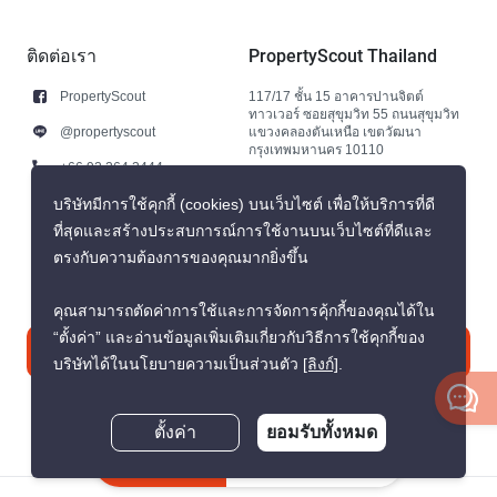
ติดต่อเรา
PropertyScout Thailand
PropertyScout
117/17 ชั้น 15 อาคารปานจิตต์
ทาวเวอร์ ซอยสุขุมวิท 55 ถนนสุขุมวิท
@propertyscout
แขวงคลองตันเหนือ เขตวัฒนา
กรุงเทพมหานคร 10110
+66 92 264 3444
+66 92 264 3444
บริษัทมีการใช้คุกกี้ (cookies) บนเว็บไซต์ เพื่อให้บริการที่ดี
ที่สุดและสร้างประสบการณ์การใช้งานบนเว็บไซต์ที่ดีและ
contact@propertyscout.co.th
ตรงกับความต้องการของคุณมากยิ่งขึ้น
คุณสามารถตัดค่าการใช้และการจัดการคุ้กกี้ของคุณได้ใน
“ตั้งค่า” และอ่านข้อมูลเพิ่มเติมเกี่ยวกับวิธีการใช้คุกกี้ของ
ติดต่อเรา
บริษัทได้ในนโยบายความเป็นส่วนตัว
[ลิงก์]
.
ตั้งค่า
ยอมรับทั้งหมด
สอบถามตอนนี้