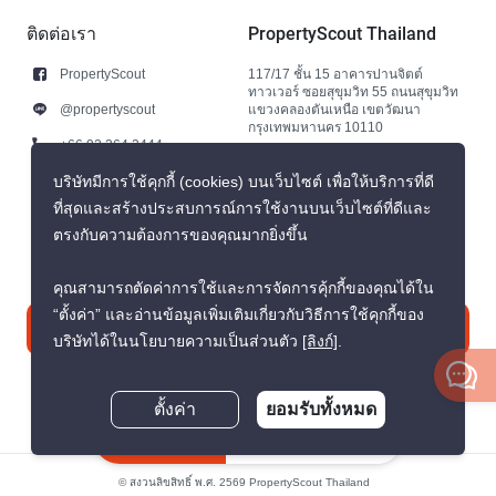
ติดต่อเรา
PropertyScout Thailand
PropertyScout
117/17 ชั้น 15 อาคารปานจิตต์
ทาวเวอร์ ซอยสุขุมวิท 55 ถนนสุขุมวิท
@propertyscout
แขวงคลองตันเหนือ เขตวัฒนา
กรุงเทพมหานคร 10110
+66 92 264 3444
+66 92 264 3444
บริษัทมีการใช้คุกกี้ (cookies) บนเว็บไซต์ เพื่อให้บริการที่ดี
ที่สุดและสร้างประสบการณ์การใช้งานบนเว็บไซต์ที่ดีและ
contact@propertyscout.co.th
ตรงกับความต้องการของคุณมากยิ่งขึ้น
คุณสามารถตัดค่าการใช้และการจัดการคุ้กกี้ของคุณได้ใน
“ตั้งค่า” และอ่านข้อมูลเพิ่มเติมเกี่ยวกับวิธีการใช้คุกกี้ของ
ติดต่อเรา
บริษัทได้ในนโยบายความเป็นส่วนตัว
[ลิงก์]
.
ตั้งค่า
ยอมรับทั้งหมด
สอบถามตอนนี้
© สงวนลิขสิทธิ์ พ.ศ. 2569 PropertyScout Thailand