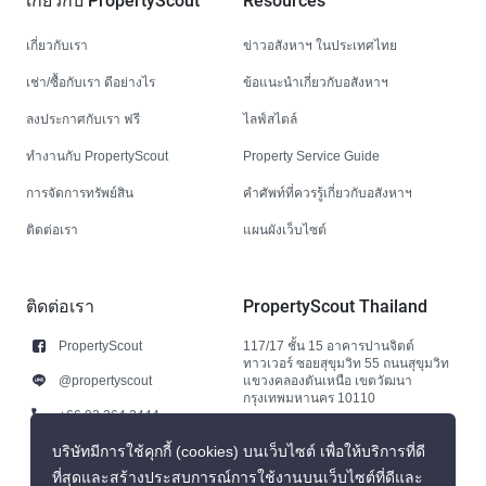
เกี่ยวกับ PropertyScout
Resources
เกี่ยวกับเรา
ข่าวอสังหาฯ ในประเทศไทย
เช่า/ซื้อกับเรา ดีอย่างไร
ข้อแนะนำเกี่ยวกับอสังหาฯ
ลงประกาศกับเรา ฟรี
ไลฟ์สไตล์
ทำงานกับ PropertyScout
Property Service Guide
การจัดการทรัพย์สิน
คำศัพท์ที่ควรรู้เกี่ยวกับอสังหาฯ
ติดต่อเรา
แผนผังเว็บไซต์
ติดต่อเรา
PropertyScout Thailand
PropertyScout
117/17 ชั้น 15 อาคารปานจิตต์
ทาวเวอร์ ซอยสุขุมวิท 55 ถนนสุขุมวิท
@propertyscout
แขวงคลองตันเหนือ เขตวัฒนา
กรุงเทพมหานคร 10110
+66 92 264 3444
+66 92 264 3444
บริษัทมีการใช้คุกกี้ (cookies) บนเว็บไซต์ เพื่อให้บริการที่ดี
ที่สุดและสร้างประสบการณ์การใช้งานบนเว็บไซต์ที่ดีและ
contact@propertyscout.co.th