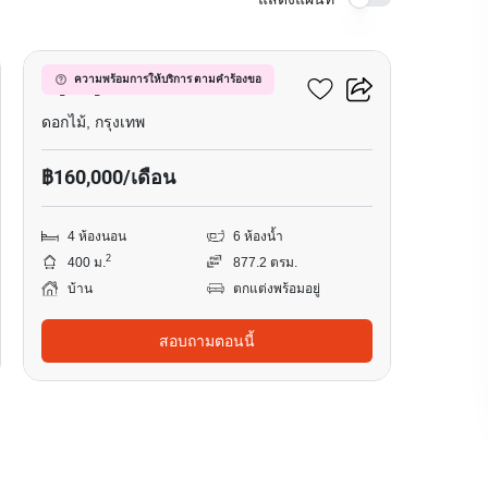
7
บลูลากูน 2 บางนา-วงแหวน
ความพร้อมการให้บริการ ตามคำร้องขอ
ดอกไม้, กรุงเทพ
฿160,000/เดือน
4 ห้องนอน
6 ห้องน้ำ
2
400 ม.
877.2 ตรม.
บ้าน
ตกแต่งพร้อมอยู่
สอบถามตอนนี้