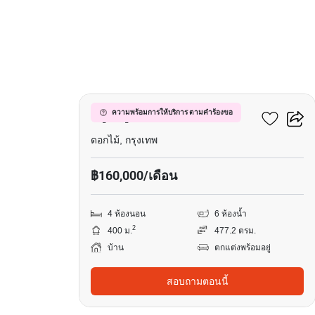
19
บลูลากูน 2 บางนา-วงแหวน
ความพร้อมการให้บริการ ตามคำร้องขอ
ดอกไม้, กรุงเทพ
฿160,000/เดือน
4 ห้องนอน
6 ห้องน้ำ
2
400 ม.
477.2 ตรม.
บ้าน
ตกแต่งพร้อมอยู่
สอบถามตอนนี้