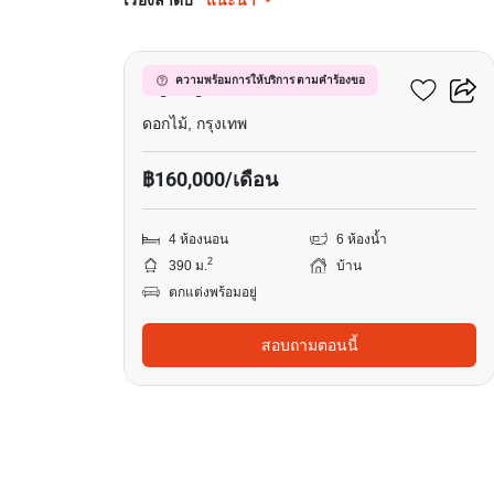
เรียงลำดับ
แนะนำ
10
บลูลากูน 2 บางนา-วงแหวน
ความพร้อมการให้บริการ ตามคำร้องขอ
ดอกไม้, กรุงเทพ
฿160,000/เดือน
4 ห้องนอน
6 ห้องน้ำ
2
390 ม.
บ้าน
ตกแต่งพร้อมอยู่
สอบถามตอนนี้