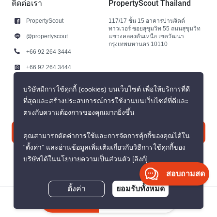
ติดต่อเรา
PropertyScout Thailand
PropertyScout
117/17 ชั้น 15 อาคารปานจิตต์
ทาวเวอร์ ซอยสุขุมวิท 55 ถนนสุขุมวิท
@propertyscout
แขวงคลองตันเหนือ เขตวัฒนา
กรุงเทพมหานคร 10110
+66 92 264 3444
+66 92 264 3444
contact@propertyscout.co.th
บริษัทมีการใช้คุกกี้ (cookies) บนเว็บไซต์ เพื่อให้บริการที่ดี
ที่สุดและสร้างประสบการณ์การใช้งานบนเว็บไซต์ที่ดีและ
ตรงกับความต้องการของคุณมากยิ่งขึ้น
ติดต่อเรา
คุณสามารถตัดค่าการใช้และการจัดการคุ้กกี้ของคุณได้ใน
“ตั้งค่า” และอ่านข้อมูลเพิ่มเติมเกี่ยวกับวิธีการใช้คุกกี้ของ
บริษัทได้ในนโยบายความเป็นส่วนตัว
[ลิงก์]
.
สอบถามสด
ตั้งค่า
ยอมรับทั้งหมด
© สงวนลิขสิทธิ์ พ.ศ. 2569 PropertyScout Thailand
สอบถามตอนนี้
นโยบายความเป็นส่วนตัว
ข้อตกลงและเงื่อนไข