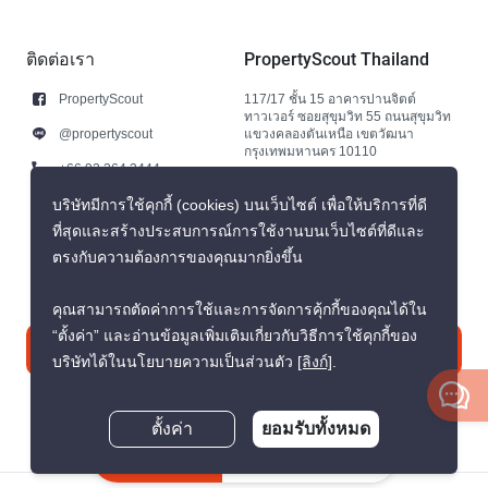
ติดต่อเรา
PropertyScout Thailand
PropertyScout
117/17 ชั้น 15 อาคารปานจิตต์
ทาวเวอร์ ซอยสุขุมวิท 55 ถนนสุขุมวิท
@propertyscout
แขวงคลองตันเหนือ เขตวัฒนา
กรุงเทพมหานคร 10110
+66 92 264 3444
+66 92 264 3444
บริษัทมีการใช้คุกกี้ (cookies) บนเว็บไซต์ เพื่อให้บริการที่ดี
ที่สุดและสร้างประสบการณ์การใช้งานบนเว็บไซต์ที่ดีและ
contact@propertyscout.co.th
ตรงกับความต้องการของคุณมากยิ่งขึ้น
คุณสามารถตัดค่าการใช้และการจัดการคุ้กกี้ของคุณได้ใน
“ตั้งค่า” และอ่านข้อมูลเพิ่มเติมเกี่ยวกับวิธีการใช้คุกกี้ของ
ติดต่อเรา
บริษัทได้ในนโยบายความเป็นส่วนตัว
[ลิงก์]
.
ตั้งค่า
ยอมรับทั้งหมด
สอบถามตอนนี้