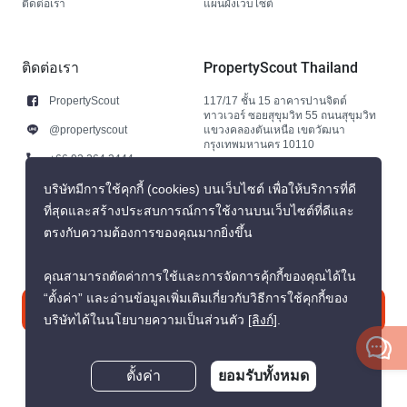
ติดต่อเรา
แผนผังเว็บไซต์
ติดต่อเรา
PropertyScout Thailand
PropertyScout
117/17 ชั้น 15 อาคารปานจิตต์
ทาวเวอร์ ซอยสุขุมวิท 55 ถนนสุขุมวิท
@propertyscout
แขวงคลองตันเหนือ เขตวัฒนา
กรุงเทพมหานคร 10110
+66 92 264 3444
+66 92 264 3444
บริษัทมีการใช้คุกกี้ (cookies) บนเว็บไซต์ เพื่อให้บริการที่ดี
ที่สุดและสร้างประสบการณ์การใช้งานบนเว็บไซต์ที่ดีและ
contact@propertyscout.co.th
ตรงกับความต้องการของคุณมากยิ่งขึ้น
คุณสามารถตัดค่าการใช้และการจัดการคุ้กกี้ของคุณได้ใน
“ตั้งค่า” และอ่านข้อมูลเพิ่มเติมเกี่ยวกับวิธีการใช้คุกกี้ของ
ติดต่อเรา
บริษัทได้ในนโยบายความเป็นส่วนตัว
[ลิงก์]
.
ตั้งค่า
ยอมรับทั้งหมด
สอบถามตอนนี้