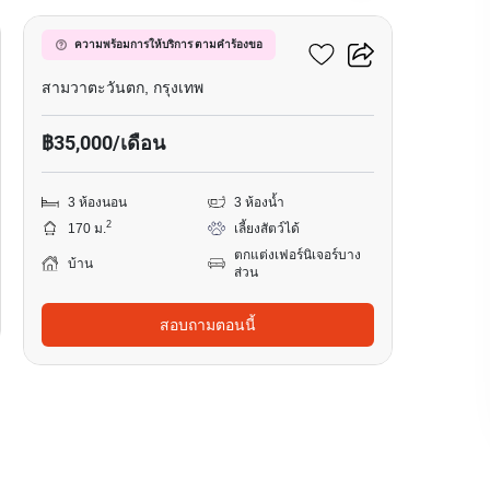
ฮาบิเทีย ปัญญาอินทรา 2
ความพร้อมการให้บริการ ตามคำร้องขอ
สามวาตะวันตก, กรุงเทพ
฿35,000/เดือน
3 ห้องนอน
3 ห้องน้ำ
2
170 ม.
เลี้ยงสัตว์ได้
ตกแต่งเฟอร์นิเจอร์บาง
บ้าน
ส่วน
สอบถามตอนนี้