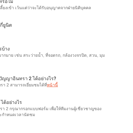
หรือไม่
้ยงเข้า เว้นแต่ว่าจะได้รับอนุญาตจากฝ่ายนิติบุคคล
่ยูนิต
รบ้าง
กมาย เช่น สระว่ายน้ำ, ที่จอดรถ, กล้องวงจรปิด, สวน, มุม
ย ปัญญาอินทรา 2 ได้อย่างไร?
รา 2 สามารถเยี่ยมชมได้ที่
หน้านี้
ได้อย่างไร
ทรา 2 กรุณากรอกแบบฟอร์ม เพื่อให้ทีมงานผู้เชี่ยวชาญของ
ละกำหนดเวลานัดชม