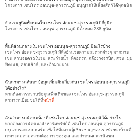
โครงการ เซนโทร อ่อนนุช-สุวรรณภูมิ อนุญาตให้เลี้ยงสัตว์ได้ทุกชนิด
จำนวนยูนิตทั้งหมดใน เซนโทร อ่อนนุช-สุวรรณภูมิ มีกี่ยูนิต
โครงการ เซนโทร อ่อนนุช-สุวรรณภูมิ มีทั้งหมด 288 ยูนิต
พื้นที่ส่วนกลางใน เซนโทร อ่อนนุช-สุวรรณภูมิ มีอะไรบ้าง
เซนโทร อ่อนนุช-สุวรรณภูมิ มีสิ่งอำนวยความสะดวกต่างๆ มากมาย
เช่น ลานจอดรถในร่ม, สระว่ายน้ำ, ที่จอดรถ, กล้องวงจรปิด, สวน, มุม
ฟิตเนส, คลับเฮ้าส์, และอีกมายมาย
ฉันสามารถค้นหาข้อมูลเพิ่มเติมเกี่ยวกับ เซนโทร อ่อนนุช-สุวรรณภูมิ
ได้อย่างไร?
หากต้องการทราบข้อมูลเพิ่มเติมของ เซนโทร อ่อนนุช-สุวรรณภูมิ
สามารถเยี่ยมชมได้ที่
หน้านี้
ฉันสามารถนัดชมห้องที่ เซนโทร อ่อนนุช-สุวรรณภูมิ ได้อย่างไร
หากต้องการนัดชมอสังหาริมทรัพย์ที่ เซนโทร อ่อนนุช-สุวรรณภูมิ
กรุณากรอกแบบฟอร์ม เพื่อให้ทีมงานผู้เชี่ยวชาญของเราช่วยหาบ้านที่
เหมาะสมตามความต้องการของคุณ และกำหนดเวลานัดชม