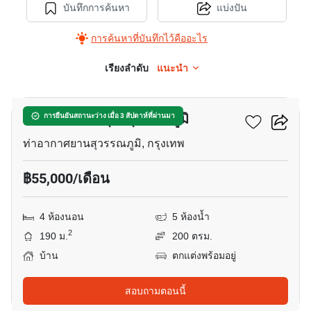
บันทึกการค้นหา
แบ่งปัน
การค้นหาที่บันทึกไว้คืออะไร
เรียงลำดับ
แนะนำ
18
เซนโทร อ่อนนุช-สุวรรณภูมิ
การยืนยันสถานะว่าง เมื่อ 3 สัปดาห์ที่ผ่านมา
ท่าอากาศยานสุวรรณภูมิ, กรุงเทพ
฿55,000/เดือน
4 ห้องนอน
5 ห้องน้ำ
2
190 ม.
200 ตรม.
บ้าน
ตกแต่งพร้อมอยู่
สอบถามตอนนี้