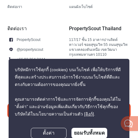
ติดต่อเรา
แผนผังเว็บไซต์
ติดต่อเรา
PropertyScout Thailand
PropertyScout
117/17 ชั้น 15 อาคารปานจิตต์
ทาวเวอร์ ซอยสุขุมวิท 55 ถนนสุขุมวิท
@propertyscout
แขวงคลองตันเหนือ เขตวัฒนา
กรุงเทพมหานคร 10110
+66 92 264 3444
+66 92 264 3444
บริษัทมีการใช้คุกกี้ (cookies) บนเว็บไซต์ เพื่อให้บริการที่ดี
ที่สุดและสร้างประสบการณ์การใช้งานบนเว็บไซต์ที่ดีและ
contact@propertyscout.co.th
ตรงกับความต้องการของคุณมากยิ่งขึ้น
คุณสามารถตัดค่าการใช้และการจัดการคุ้กกี้ของคุณได้ใน
“ตั้งค่า” และอ่านข้อมูลเพิ่มเติมเกี่ยวกับวิธีการใช้คุกกี้ของ
ติดต่อเรา
บริษัทได้ในนโยบายความเป็นส่วนตัว
[ลิงก์]
.
ตั้งค่า
ยอมรับทั้งหมด