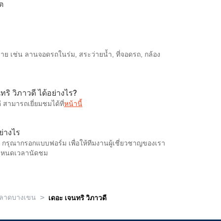
ิต
าย เช่น ลานจอดรถในร่ม, สระว่ายน้ำ, ที่จอดรถ, กล้อง
ทริ วิภาวดี ได้อย่างไร?
 สามารถเยี่ยมชมได้ที่
หน้านี้
ย่างไร
ี กรุณากรอกแบบฟอร์ม เพื่อให้ทีมงานผู้เชี่ยวชาญของเรา
ำหนดเวลานัดชม
>
ลาดบางเขน
เดอะ เจนทริ วิภาวดี