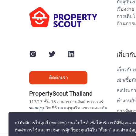
ปัจจุบัน
เรื่องง่า
การเติบโ
ด้านการเ
เกี่ยวก
เกี่ยวกับเ
ติดต่อเรา
เช่า/ซื้อก
ลงประกาศ
PropertyScout Thailand
ทำงานกับ
117/17 ชั้น 15 อาคารปานจิตต์ ทาวเวอร์
ซอยสุขุมวิท 55 ถนนสุขุมวิท แขวงคลองตัน
การจัดกา
เหนือ เขตวัฒนา กรุงเทพมหานคร 10110
ติดต่อเรา
บริษัทมีการใช้คุกกี้ (cookies) บนเว็บไซต์ เพื่อให้บริการที่ดีที
ตัดค่าการใช้และการจัดการคุ้กกี้ของคุณได้ใน “ตั้งค่า” และอ่านข้อม