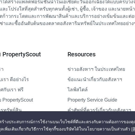
เราได้สร้างแพลตฟอร์มชั้นนำในเอเชียตะวันออกเฉียงใต้แบบครบวงจร
ย และโปร่งใสที่สุดสำหรับทุกคนทั้งผู้เช่า, ผู้ซื้อ, เจ้าของ และนายหน
ตก้าวกระโดดและการพัฒนาสินค้าและบริการอย่างเข้มข้นและต่อเนื่
ช่าและซื้ออันดับต้นของตลาดอสังหาริมทรัพย์ในประเทศไทยอย่าง
ับ PropertyScout
Resources
รา
ข่าวอสังหาฯ ในประเทศไทย
ับเรา ดีอย่างไร
ข้อแนะนำเกี่ยวกับอสังหาฯ
กับเรา ฟรี
ไลฟ์สไตล์
 PropertyScout
Property Service Guide
รทรัพย์สิน
คำศัพท์ที่ควรรู้เกี่ยวกับอสังหาฯ
แผนผังเว็บไซต์
่สุดและสร้างประสบการณ์การใช้งานบนเว็บไซต์ที่ดีและตรงกับความต้องการของคุ
ูลเพิ่มเติมเกี่ยวกับวิธีการใช้คุกกี้ของบริษัทได้ในนโยบายความเป็นส่วนตัว
[ล