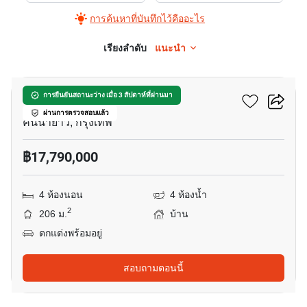
การค้นหาที่บันทึกไว้คืออะไร
เรียงลำดับ
แนะนำ
6
เศรษฐสิริ เสรีไทย
การยืนยันสถานะว่าง เมื่อ 3 สัปดาห์ที่ผ่านมา
ผ่านการตรวจสอบแล้ว
คันนายาว, กรุงเทพ
฿17,790,000
4 ห้องนอน
4 ห้องน้ำ
2
206 ม.
บ้าน
ตกแต่งพร้อมอยู่
สอบถามตอนนี้