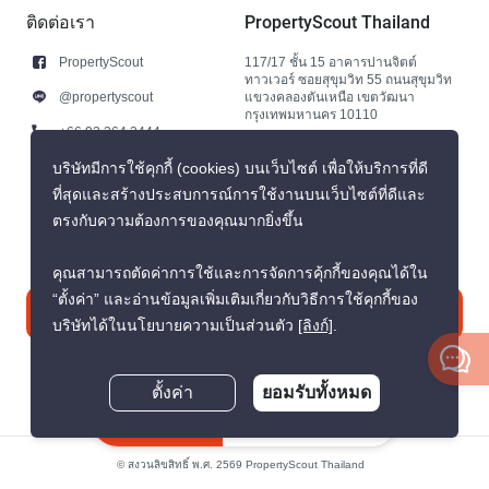
ติดต่อเรา
PropertyScout Thailand
PropertyScout
117/17 ชั้น 15 อาคารปานจิตต์
ทาวเวอร์ ซอยสุขุมวิท 55 ถนนสุขุมวิท
@propertyscout
แขวงคลองตันเหนือ เขตวัฒนา
กรุงเทพมหานคร 10110
+66 92 264 3444
+66 92 264 3444
บริษัทมีการใช้คุกกี้ (cookies) บนเว็บไซต์ เพื่อให้บริการที่ดี
ที่สุดและสร้างประสบการณ์การใช้งานบนเว็บไซต์ที่ดีและ
contact@propertyscout.co.th
ตรงกับความต้องการของคุณมากยิ่งขึ้น
คุณสามารถตัดค่าการใช้และการจัดการคุ้กกี้ของคุณได้ใน
“ตั้งค่า” และอ่านข้อมูลเพิ่มเติมเกี่ยวกับวิธีการใช้คุกกี้ของ
ติดต่อเรา
บริษัทได้ในนโยบายความเป็นส่วนตัว
[ลิงก์]
.
ตั้งค่า
ยอมรับทั้งหมด
สอบถามตอนนี้
© สงวนลิขสิทธิ์ พ.ศ. 2569 PropertyScout Thailand
นโยบายความเป็นส่วนตัว
ข้อตกลงและเงื่อนไข