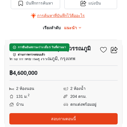
บันทึกการค้นหา
แบ่งปัน
การค้นหาที่บันทึกไว้คืออะไร
เรียงลำดับ
แนะนำ
30
แลนซีโอ คริป อ่อนนุช-สุวรรณภูมิ
การยืนยันสถานะว่าง เมื่อ 5 วันที่ผ่านมา
ผ่านการตรวจสอบแล้ว
ท่าอากาศยานสุวรรณภูมิ, กรุงเทพ
฿4,600,000
2 ห้องนอน
2 ห้องน้ำ
2
131 ม.
204 ตรม.
บ้าน
ตกแต่งพร้อมอยู่
สอบถามตอนนี้