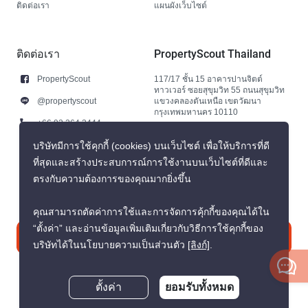
ติดต่อเรา
แผนผังเว็บไซต์
ติดต่อเรา
PropertyScout Thailand
PropertyScout
117/17 ชั้น 15 อาคารปานจิตต์
ทาวเวอร์ ซอยสุขุมวิท 55 ถนนสุขุมวิท
@propertyscout
แขวงคลองตันเหนือ เขตวัฒนา
กรุงเทพมหานคร 10110
+66 92 264 3444
+66 92 264 3444
บริษัทมีการใช้คุกกี้ (cookies) บนเว็บไซต์ เพื่อให้บริการที่ดี
ที่สุดและสร้างประสบการณ์การใช้งานบนเว็บไซต์ที่ดีและ
contact@propertyscout.co.th
ตรงกับความต้องการของคุณมากยิ่งขึ้น
คุณสามารถตัดค่าการใช้และการจัดการคุ้กกี้ของคุณได้ใน
“ตั้งค่า” และอ่านข้อมูลเพิ่มเติมเกี่ยวกับวิธีการใช้คุกกี้ของ
ติดต่อเรา
บริษัทได้ในนโยบายความเป็นส่วนตัว
[ลิงก์]
.
ตั้งค่า
ยอมรับทั้งหมด
สอบถามตอนนี้