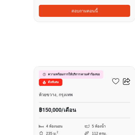
สอบถามตอนนี้
3
89 เรสซิเดนซ์ รัชดา –
ความพร้อมการให้บริการ ตามคำร้องขอ
ดีลพิเศษ
พระราม9
ห้วยขวาง, กรุงเทพ
฿150,000/เดือน
4 ห้องนอน
5 ห้องน้ำ
2
235 ม.
112 ตรม.