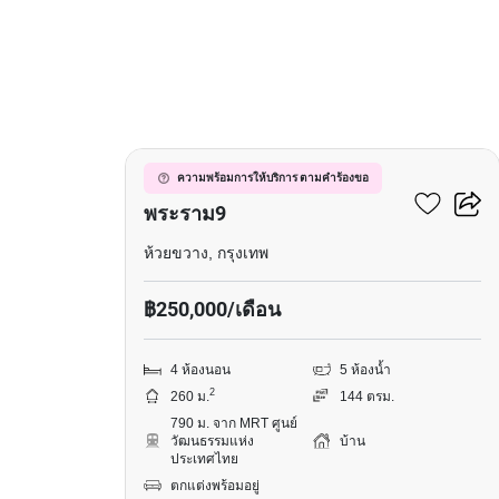
4
89 เรสซิเดนซ์ รัชดา –
ความพร้อมการให้บริการ ตามคำร้องขอ
พระราม9
ห้วยขวาง, กรุงเทพ
฿250,000/เดือน
4 ห้องนอน
5 ห้องน้ำ
2
260 ม.
144 ตรม.
790 ม. จาก MRT ศูนย์
วัฒนธรรมแห่ง
บ้าน
ประเทศไทย
ตกแต่งพร้อมอยู่