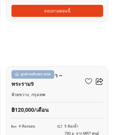
สอบถามตอนนี้
15
89 เรสซิเดนซ์ รัชดา –
ถูกเช่าจนถึง DEC 2026
พระราม9
ห้วยขวาง, กรุงเทพ
฿120,000/เดือน
4 ห้องนอน
5 ห้องน้ำ
790 ม. จาก MRT ศูนย์