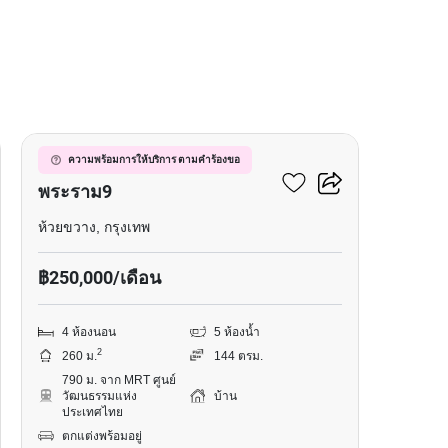
7
89 เรสซิเดนซ์ รัชดา –
ความพร้อมการให้บริการ ตามคำร้องขอ
พระราม9
ห้วยขวาง, กรุงเทพ
฿250,000/เดือน
4 ห้องนอน
5 ห้องน้ำ
2
260 ม.
144 ตรม.
790 ม. จาก MRT ศูนย์
วัฒนธรรมแห่ง
บ้าน
ประเทศไทย
ตกแต่งพร้อมอยู่