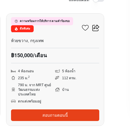
1
89 เรสซิเดนซ์ รัชดา –
ความพร้อมการให้บริการ ตามคำร้องขอ
ดีลพิเศษ
พระราม9
ห้วยขวาง, กรุงเทพ
฿150,000/เดือน
4 ห้องนอน
5 ห้องน้ำ
2
235 ม.
112 ตรม.
790 ม. จาก MRT ศูนย์
วัฒนธรรมแห่ง
บ้าน
ประเทศไทย
ตกแต่งพร้อมอยู่
สอบถามตอนนี้