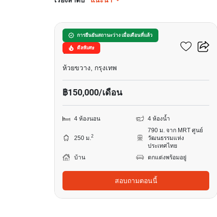
เรียงลำดับ
แนะนำ
16
89 เรสซิเดนซ์ รัชดา –
การยืนยันสถานะว่าง เมื่อเดือนที่แล้ว
ดีลพิเศษ
พระราม9
ห้วยขวาง, กรุงเทพ
฿150,000/เดือน
4 ห้องนอน
4 ห้องน้ำ
790 ม. จาก MRT ศูนย์
2
250 ม.
วัฒนธรรมแห่ง
ประเทศไทย
บ้าน
ตกแต่งพร้อมอยู่
สอบถามตอนนี้