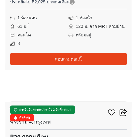
ประหยัดไป ฿2,025 บาทต่อเดือน
1 ห้องนอน
1 ห้องน้ำ
2
61 ม.
120 ม. จาก MRT สามย่าน
คอนโด
พร้อมอยู่
8
สอบถามตอนนี้
13
ไลฟ์ พระราม 4 - อโศก
การยืนยันสถานะว่าง เมื่อ 2 วันที่ผ่านมา
ดีลพิเศษ
พระราม 4, กรุงเทพ