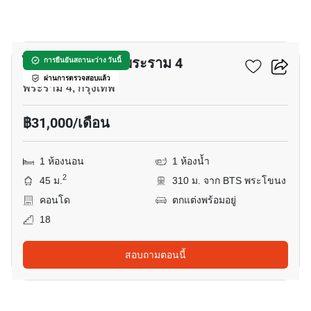
9
ไอดีโอ สุขุมวิท - พระราม 4
การยืนยันสถานะว่าง วันนี้
ผ่านการตรวจสอบแล้ว
พระราม 4, กรุงเทพ
฿31,000/เดือน
1 ห้องนอน
1 ห้องน้ำ
2
45 ม.
310 ม. จาก BTS พระโขนง
คอนโด
ตกแต่งพร้อมอยู่
18
สอบถามตอนนี้