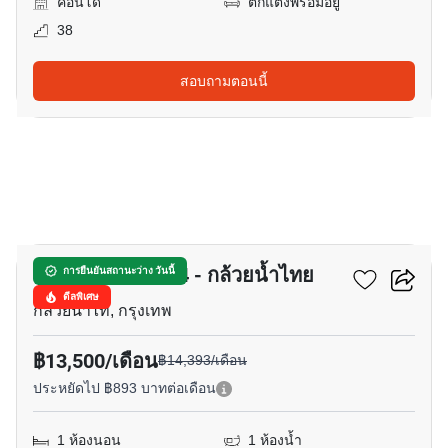
คอนโด
ตกแต่งพร้อมอยู่
38
สอบถามตอนนี้
10
ยู สบาย พระราม 4 - กล้วยน้ำไทย
การยืนยันสถานะว่าง วันนี้
ดีลพิเศษ
กล้วยน้ำไท, กรุงเทพ
฿13,500/เดือน
฿14,393/เดือน
ประหยัดไป ฿893 บาทต่อเดือน
1 ห้องนอน
1 ห้องน้ำ