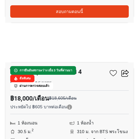
สอบถามตอนนี้
9
ไอดีโอ สุขุมวิท - พระราม 4
การยืนยันสถานะว่าง เมื่อ 3 วันที่ผ่านมา
ดีลพิเศษ
พระราม 4, กรุงเทพ
ผ่านการตรวจสอบแล้ว
฿18,000/เดือน
฿18,605/เดือน
ประหยัดไป ฿605 บาทต่อเดือน
1 ห้องนอน
1 ห้องน้ำ
2
30.5 ม.
310 ม. จาก BTS พระโขนง