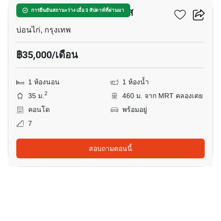
เดอะ คราวน์ เรสซิเดนท์เซส
การยืนยันสถานะว่าง เมื่อ 3 สัปดาห์ที่ผ่านมา
บ่อนไก่, กรุงเทพ
฿35,000/เดือน
1 ห้องนอน
1 ห้องน้ำ
2
35 ม.
460 ม. จาก MRT คลองเตย
คอนโด
พร้อมอยู่
7
สอบถามตอนนี้
21