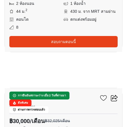
2 ห้องนอน
1 ห้องน้ำ
2
44 ม.
430 ม. จาก MRT สามย่าน
คอนโด
ตกแต่งพร้อมอยู่
8
สอบถามตอนนี้
9
จามจุรี เรสซิเดนซ์
การยืนยันสถานะว่าง เมื่อ 2 วันที่ผ่านมา
ดีลพิเศษ
จุฬา, กรุงเทพ
ผ่านการตรวจสอบแล้ว
฿30,000/เดือน
฿32,025/เดือน