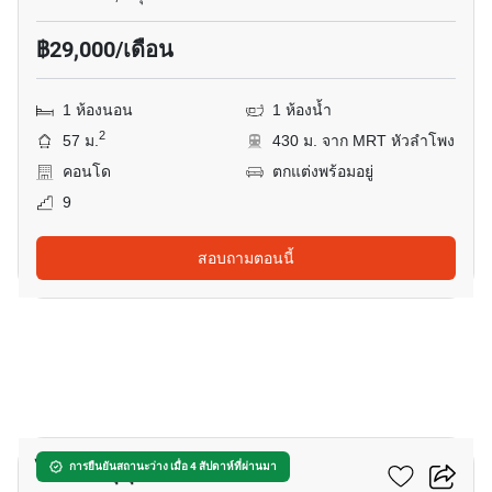
฿29,000/เดือน
1 ห้องนอน
1 ห้องน้ำ
2
57 ม.
430 ม. จาก MRT หัวลำโพง
คอนโด
ตกแต่งพร้อมอยู่
9
สอบถามตอนนี้
14
ไอดีโอ สุขุมวิท - พระราม 4
การยืนยันสถานะว่าง เมื่อ 4 สัปดาห์ที่ผ่านมา