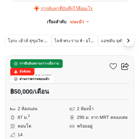
การค้นหาที่บันทึกไว้คืออะไร
เรียงลำดับ
แนะนำ
โอกะ เฮ้าส์ สุขุมวิท 36
ไลฟ์ พระราม 4 - อโศก
แอชตัน จุฬา - สีลม
10
อมันตา ลุมพินี
การยืนยันสถานะว่าง เมื่อวาน
ดีลพิเศษ
พระราม 4, กรุงเทพ
ผ่านการตรวจสอบแล้ว
฿50,000/เดือน
2 ห้องนอน
2 ห้องน้ำ
2
87 ม.
290 ม. จาก MRT คลองเตย
คอนโด
พร้อมอยู่
14