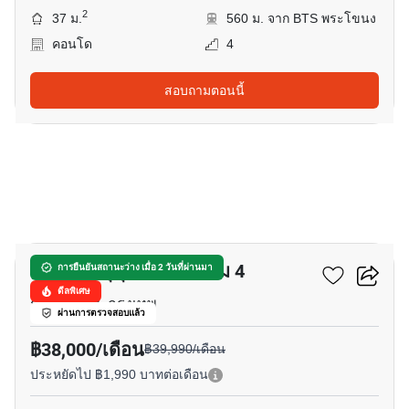
2
37 ม.
560 ม. จาก BTS พระโขนง
คอนโด
4
สอบถามตอนนี้
10
แอสปาย สุขุมวิท-พระราม 4
การยืนยันสถานะว่าง เมื่อ 2 วันที่ผ่านมา
ดีลพิเศษ
กล้วยน้ำไท, กรุงเทพ
ผ่านการตรวจสอบแล้ว
฿38,000/เดือน
฿39,990/เดือน
ประหยัดไป ฿1,990 บาทต่อเดือน