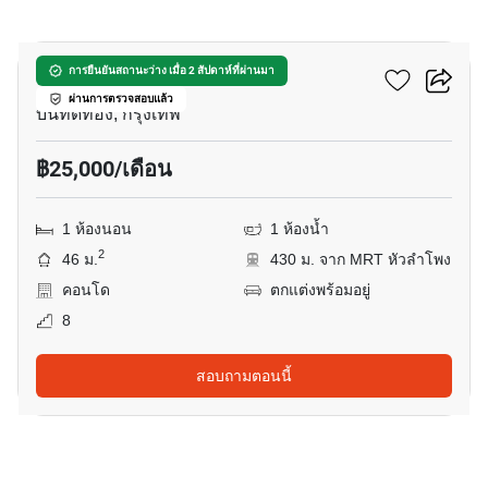
7
เดอะ รูม พระราม 4
การยืนยันสถานะว่าง เมื่อ 2 สัปดาห์ที่ผ่านมา
ผ่านการตรวจสอบแล้ว
บันทัดทอง, กรุงเทพ
฿25,000/เดือน
1 ห้องนอน
1 ห้องน้ำ
2
46 ม.
430 ม. จาก MRT หัวลำโพง
คอนโด
ตกแต่งพร้อมอยู่
8
สอบถามตอนนี้