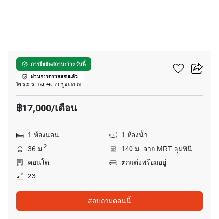
11
ลุมพินี พาร์ค วิว
การยืนยันสถานะว่าง วันนี้
ผ่านการตรวจสอบแล้ว
พระราม 4, กรุงเทพ
฿17,000/เดือน
1 ห้องนอน
1 ห้องน้ำ
2
36 ม.
140 ม. จาก MRT ลุมพินี
คอนโด
ตกแต่งพร้อมอยู่
23
สอบถามตอนนี้