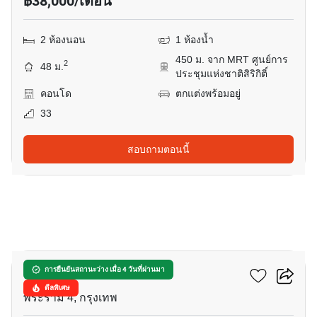
฿38,000/เดือน
2 ห้องนอน
1 ห้องน้ำ
450 ม. จาก MRT ศูนย์การ
2
48 ม.
ประชุมแห่งชาติสิริกิติ์
คอนโด
ตกแต่งพร้อมอยู่
33
สอบถามตอนนี้
14
ลุมพินี พาร์ค วิว
การยืนยันสถานะว่าง เมื่อ 4 วันที่ผ่านมา
ดีลพิเศษ
พระราม 4, กรุงเทพ