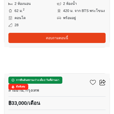
2 ห้องนอน
2 ห้องน้ำ
2
62 ม.
420 ม. จาก BTS พระโขนง
คอนโด
พร้อมอยู่
28
สอบถามตอนนี้
5
อัลติจูด สามย่าน-สีลม
การยืนยันสถานะว่าง เมื่อ 2 วันที่ผ่านมา
ดีลพิเศษ
สามย่าน, กรุงเทพ
฿33,000/เดือน