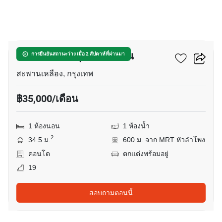
9
พาร์ค ออริจิ้น จุฬา-สามย่าน
การยืนยันสถานะว่าง เมื่อ 2 สัปดาห์ที่ผ่านมา
สะพานเหลือง, กรุงเทพ
฿35,000/เดือน
1 ห้องนอน
1 ห้องน้ำ
2
34.5 ม.
600 ม. จาก MRT หัวลำโพง
คอนโด
ตกแต่งพร้อมอยู่
19
สอบถามตอนนี้