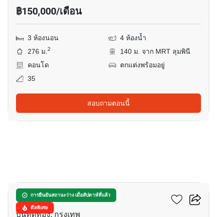
฿150,000/เดือน
3 ห้องนอน
4 ห้องน้ำ
2
276 ม.
140 ม. จาก MRT ลุมพินี
คอนโด
ตกแต่งพร้อมอยู่
35
สอบถามตอนนี้
11
เดอะ รูม พระราม 4
การยืนยันสถานะว่าง เมื่อสัปดาห์ที่แล้ว
ดีลพิเศษ
บันทัดทอง, กรุงเทพ