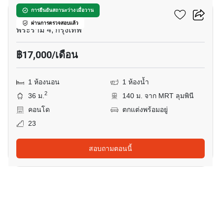
ลุมพินี พาร์ค วิว
การยืนยันสถานะว่าง เมื่อวาน
ผ่านการตรวจสอบแล้ว
พระราม 4, กรุงเทพ
฿17,000/เดือน
1 ห้องนอน
1 ห้องน้ำ
2
36 ม.
140 ม. จาก MRT ลุมพินี
คอนโด
ตกแต่งพร้อมอยู่
23
สอบถามตอนนี้
11