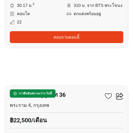
2
30.17 ม.
310 ม. จาก BTS พระโขนง
คอนโด
ตกแต่งพร้อมอยู่
22
สอบถามตอนนี้
8
โอกะ เฮ้าส์ สุขุมวิท 36
การยืนยันสถานะว่าง วันนี้
พระราม 4, กรุงเทพ
฿22,500/เดือน