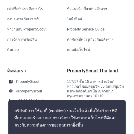
เช่า/ซื้อกับเรา ดีอย่างไร
ข้อแนะนำเกี่ยวกับอสังหาฯ
ลงประกาศกับเรา ฟรี
ไลฟ์สไตล์
ทำงานกับ PropertyScout
Property Service Guide
การจัดการทรัพย์สิน
คำศัพท์ที่ควรรู้เกี่ยวกับอสังหาฯ
ติดต่อเรา
แผนผังเว็บไซต์
ติดต่อเรา
PropertyScout Thailand
PropertyScout
117/17 ชั้น 15 อาคารปานจิตต์
ทาวเวอร์ ซอยสุขุมวิท 55 ถนนสุขุมวิท
@propertyscout
แขวงคลองตันเหนือ เขตวัฒนา
กรุงเทพมหานคร 10110
+66 92 264 3444
+66 92 264 3444
บริษัทมีการใช้คุกกี้ (cookies) บนเว็บไซต์ เพื่อให้บริการที่ดี
ที่สุดและสร้างประสบการณ์การใช้งานบนเว็บไซต์ที่ดีและ
contact@propertyscout.co.th
ตรงกับความต้องการของคุณมากยิ่งขึ้น