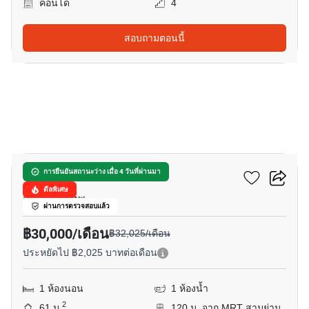
คอนโด
4
สอบถามตอนนี้
9
จามจุรี เรสซิเดนซ์
การยืนยันสถานะว่าง เมื่อ 4 วันที่ผ่านมา
ดีลพิเศษ
จุฬา, กรุงเทพ
ผ่านการตรวจสอบแล้ว
฿30,000/เดือน
฿32,025/เดือน
ประหยัดไป ฿2,025 บาทต่อเดือน
1 ห้องนอน
1 ห้องน้ำ
2
61 ม.
120 ม. จาก MRT สามย่าน