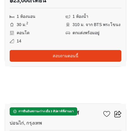
฿23,000/เดือน
1 ห้องนอน
1 ห้องน้ำ
2
30 ม.
310 ม. จาก BTS พระโขนง
คอนโด
ตกแต่งพร้อมอยู่
14
สอบถามตอนนี้
13
เดอะ คราวน์ เรสซิเดนท์เซส
การยืนยันสถานะว่าง เมื่อ 3 สัปดาห์ที่ผ่านมา
บ่อนไก่, กรุงเทพ