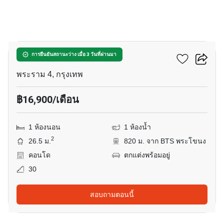
16
แอสปาย พระราม 4
การยืนยันสถานะว่าง เมื่อ 3 วันที่ผ่านมา
พระราม 4, กรุงเทพ
฿16,900/เดือน
1 ห้องนอน
1 ห้องน้ำ
2
26.5 ม.
820 ม. จาก BTS พระโขนง
คอนโด
ตกแต่งพร้อมอยู่
30
สอบถามตอนนี้