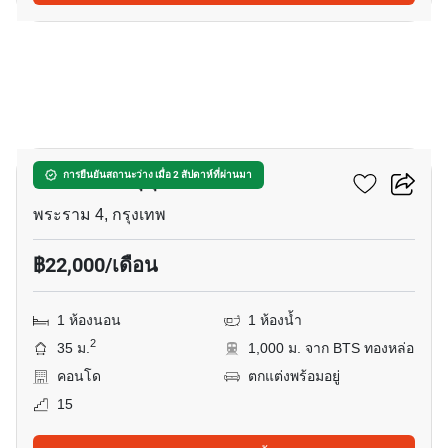
18
โอกะ เฮ้าส์ สุขุมวิท 36
การยืนยันสถานะว่าง เมื่อ 2 สัปดาห์ที่ผ่านมา
พระราม 4, กรุงเทพ
฿22,000/เดือน
1 ห้องนอน
1 ห้องน้ำ
2
35 ม.
1,000 ม. จาก BTS ทองหล่อ
คอนโด
ตกแต่งพร้อมอยู่
15