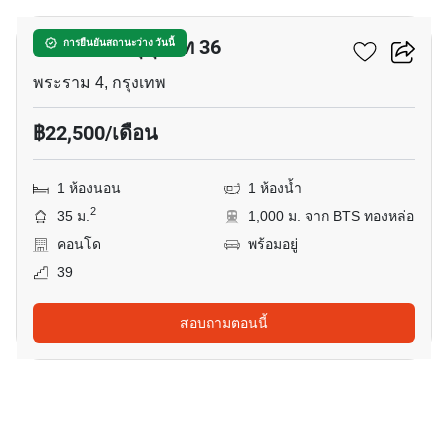
โอกะ เฮ้าส์ สุขุมวิท 36
การยืนยันสถานะว่าง วันนี้
พระราม 4, กรุงเทพ
฿22,500/เดือน
1 ห้องนอน
1 ห้องน้ำ
2
35 ม.
1,000 ม. จาก BTS ทองหล่อ
คอนโด
พร้อมอยู่
39
สอบถามตอนนี้