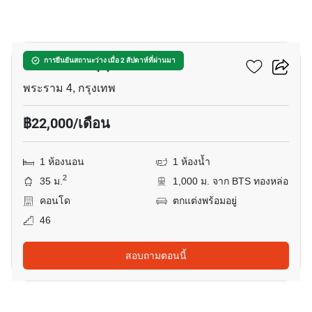
10
โอกะ เฮ้าส์ สุขุมวิท 36
การยืนยันสถานะว่าง เมื่อ 2 สัปดาห์ที่ผ่านมา
พระราม 4, กรุงเทพ
฿22,000/เดือน
1 ห้องนอน
1 ห้องน้ำ
2
35 ม.
1,000 ม. จาก BTS ทองหล่อ
คอนโด
ตกแต่งพร้อมอยู่
46
สอบถามตอนนี้