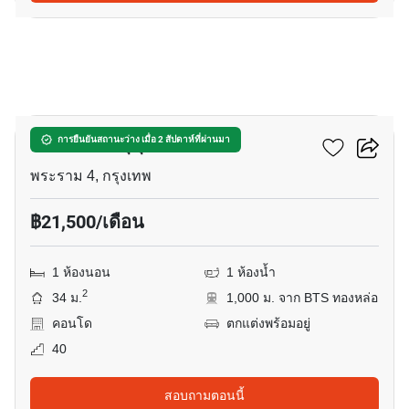
13
โอกะ เฮ้าส์ สุขุมวิท 36
การยืนยันสถานะว่าง เมื่อ 2 สัปดาห์ที่ผ่านมา
พระราม 4, กรุงเทพ
฿21,500/เดือน
1 ห้องนอน
1 ห้องน้ำ
2
34 ม.
1,000 ม. จาก BTS ทองหล่อ
คอนโด
ตกแต่งพร้อมอยู่
40
สอบถามตอนนี้