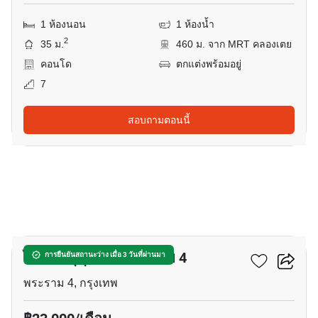
1 ห้องนอน
1 ห้องน้ำ
2
35 ม.
460 ม. จาก MRT คลองเตย
คอนโด
ตกแต่งพร้อมอยู่
7
สอบถามตอนนี้
21
ไอดีโอ สุขุมวิท - พระราม 4
การยืนยันสถานะว่าง เมื่อ 3 วันที่ผ่านมา
พระราม 4, กรุงเทพ