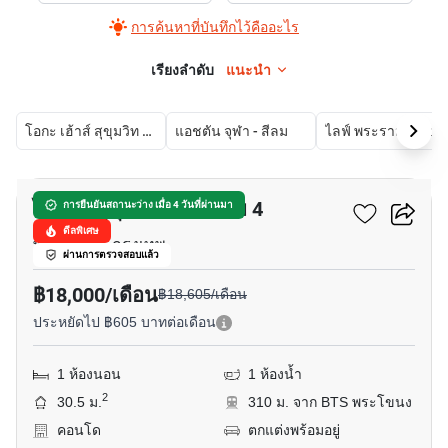
การค้นหาที่บันทึกไว้คืออะไร
เรียงลำดับ
แนะนำ
โอกะ เฮ้าส์ สุขุมวิท 36
แอชตัน จุฬา - สีลม
ไลฟ์ พระราม 
9
ไอดีโอ สุขุมวิท - พระราม 4
การยืนยันสถานะว่าง เมื่อ 4 วันที่ผ่านมา
ดีลพิเศษ
พระราม 4, กรุงเทพ
ผ่านการตรวจสอบแล้ว
฿18,000/เดือน
฿18,605/เดือน
ประหยัดไป ฿605 บาทต่อเดือน
1 ห้องนอน
1 ห้องน้ำ
2
30.5 ม.
310 ม. จาก BTS พระโขนง
คอนโด
ตกแต่งพร้อมอยู่