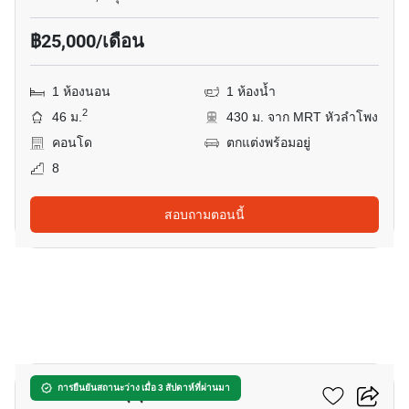
฿25,000/เดือน
1 ห้องนอน
1 ห้องน้ำ
2
46 ม.
430 ม. จาก MRT หัวลำโพง
คอนโด
ตกแต่งพร้อมอยู่
8
สอบถามตอนนี้
8
โอกะ เฮ้าส์ สุขุมวิท 36
การยืนยันสถานะว่าง เมื่อ 3 สัปดาห์ที่ผ่านมา