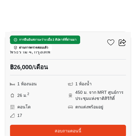
14
ไลฟ์ พระราม 4 - อโศก
การยืนยันสถานะว่าง เมื่อ 2 สัปดาห์ที่ผ่านมา
ผ่านการตรวจสอบแล้ว
พระราม 4, กรุงเทพ
฿26,000/เดือน
1 ห้องนอน
1 ห้องน้ำ
450 ม. จาก MRT ศูนย์การ
2
26 ม.
ประชุมแห่งชาติสิริกิติ์
คอนโด
ตกแต่งพร้อมอยู่
17
สอบถามตอนนี้