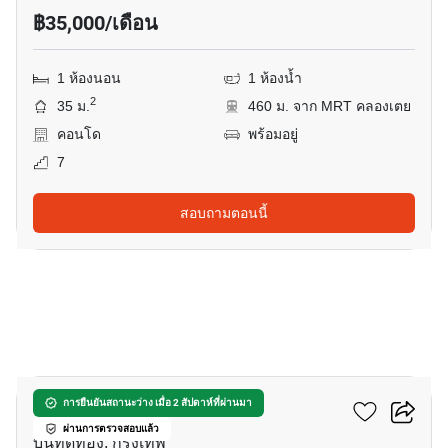
฿35,000/เดือน
1 ห้องนอน
1 ห้องน้ำ
2
35 ม.
460 ม. จาก MRT คลองเตย
คอนโด
พร้อมอยู่
7
สอบถามตอนนี้
7
เดอะ รูม พระราม 4
การยืนยันสถานะว่าง เมื่อ 2 สัปดาห์ที่ผ่านมา
ผ่านการตรวจสอบแล้ว
บันทัดทอง, กรุงเทพ