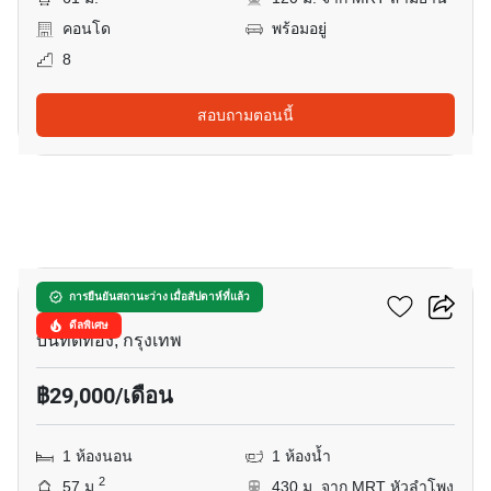
คอนโด
พร้อมอยู่
8
สอบถามตอนนี้
11
เดอะ รูม พระราม 4
การยืนยันสถานะว่าง เมื่อสัปดาห์ที่แล้ว
ดีลพิเศษ
บันทัดทอง, กรุงเทพ
฿29,000/เดือน
1 ห้องนอน
1 ห้องน้ำ
2
57 ม.
430 ม. จาก MRT หัวลำโพง