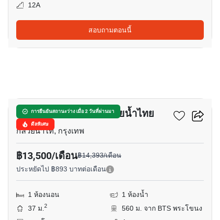
12A
สอบถามตอนนี้
10
ยู สบาย พระราม 4 - กล้วยน้ำไทย
การยืนยันสถานะว่าง เมื่อ 2 วันที่ผ่านมา
ดีลพิเศษ
กล้วยน้ำไท, กรุงเทพ
฿13,500/เดือน
฿14,393/เดือน
ประหยัดไป ฿893 บาทต่อเดือน
1 ห้องนอน
1 ห้องน้ำ
2
37 ม.
560 ม. จาก BTS พระโขนง