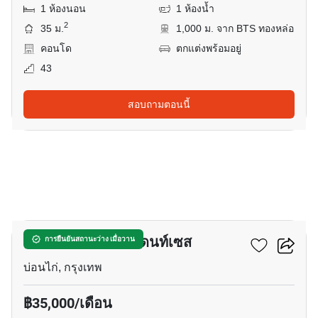
1 ห้องนอน
1 ห้องน้ำ
2
35 ม.
1,000 ม. จาก BTS ทองหล่อ
คอนโด
ตกแต่งพร้อมอยู่
43
สอบถามตอนนี้
10
เดอะ คราวน์ เรสซิเดนท์เซส
การยืนยันสถานะว่าง เมื่อวาน
บ่อนไก่, กรุงเทพ
฿35,000/เดือน