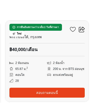
12
ริธึ่ม สุขุมวิท 50
การยืนยันสถานะว่าง เมื่อ 2 วันที่ผ่านมา
ใหม่
พระโขนงใต้, กรุงเทพ
฿40,000/เดือน
2 ห้องนอน
2 ห้องน้ำ
2
65.87 ม.
200 ม. จาก BTS อ่อนนุช
คอนโด
ตกแต่งพร้อมอยู่
28
สอบถามตอนนี้