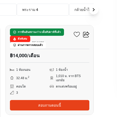
พระราม 4
กล้วยน้ำไท
14
เมโทรลักซ์ พระราม 4
การยืนยันสถานะว่าง เมื่อสัปดาห์ที่แล้ว
ดีลพิเศษ
พระโขนงใต้, กรุงเทพ
ผ่านการตรวจสอบแล้ว
฿14,000/เดือน
1 ห้องนอน
1 ห้องน้ำ
1,010 ม. จาก BTS
2
32.48 ม.
เอกมัย
คอนโด
ตกแต่งพร้อมอยู่
3
สอบถามตอนนี้