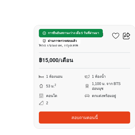
9
พันดาว เพลส คอนโดมิเนียม
การยืนยันสถานะว่าง เมื่อ 5 วันที่ผ่านมา
ผ่านการตรวจสอบแล้ว
พระโขนงใต้, กรุงเทพ
฿15,000/เดือน
1 ห้องนอน
1 ห้องน้ำ
1,100 ม. จาก BTS
2
53 ม.
อ่อนนุช
คอนโด
ตกแต่งพร้อมอยู่
2
สอบถามตอนนี้