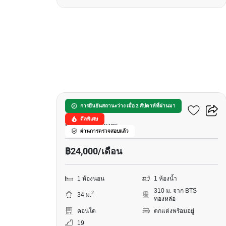
10
ริทึ่ม สุขุมวิท 36-38
การยืนยันสถานะว่าง เมื่อ 2 สัปดาห์ที่ผ่านมา
ดีลพิเศษ
ทองหล่อ, กรุงเทพ
ผ่านการตรวจสอบแล้ว
฿24,000/เดือน
1 ห้องนอน
1 ห้องน้ำ
310 ม. จาก BTS
2
34 ม.
ทองหล่อ
คอนโด
ตกแต่งพร้อมอยู่
19