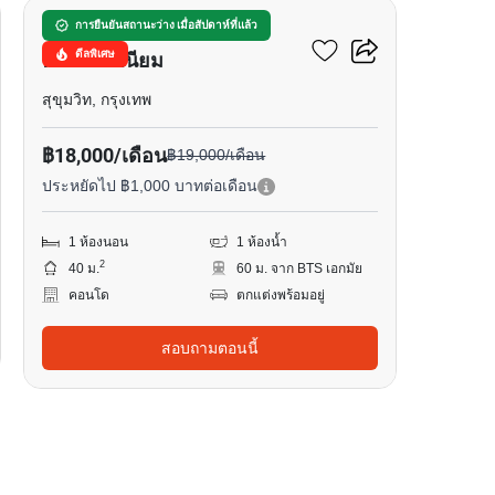
ณุศาศิริ แกรนด์
การยืนยันสถานะว่าง เมื่อสัปดาห์ที่แล้ว
ดีลพิเศษ
คอนโดมิเนียม
สุขุมวิท, กรุงเทพ
฿18,000/เดือน
฿19,000/เดือน
ประหยัดไป ฿1,000 บาทต่อเดือน
1 ห้องนอน
1 ห้องน้ำ
2
40 ม.
60 ม. จาก BTS เอกมัย
คอนโด
ตกแต่งพร้อมอยู่
สอบถามตอนนี้