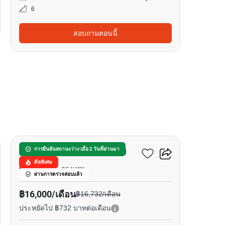
6
สอบถามตอนนี้
11
พันดาว เพลส คอนโดมิเนียม
การยืนยันสถานะว่าง เมื่อ 2 วันที่ผ่านมา
ดีลพิเศษ
พระโขนงใต้, กรุงเทพ
ผ่านการตรวจสอบแล้ว
฿16,000/เดือน
฿16,732/เดือน
ประหยัดไป ฿732 บาทต่อเดือน