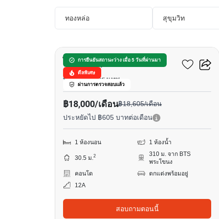
ทองหล่อ
สุขุมวิท
9
ไอดีโอ สุขุมวิท - พระราม 4
การยืนยันสถานะว่าง เมื่อ 5 วันที่ผ่านมา
ดีลพิเศษ
พระราม 4, กรุงเทพ
ผ่านการตรวจสอบแล้ว
฿18,000/เดือน
฿18,605/เดือน
ประหยัดไป ฿605 บาทต่อเดือน
1 ห้องนอน
1 ห้องน้ำ
310 ม. จาก BTS
2
30.5 ม.
พระโขนง
คอนโด
ตกแต่งพร้อมอยู่
12A
สอบถามตอนนี้