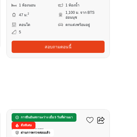
1 ห้องนอน
1 ห้องน้ำ
1,100 ม. จาก BTS
2
47 ม.
อ่อนนุช
คอนโด
ตกแต่งพร้อมอยู่
5
สอบถามตอนนี้
6
พลัส 38 ฮิป คอนโดมิเนียม
การยืนยันสถานะว่าง เมื่อ 5 วันที่ผ่านมา
ดีลพิเศษ
ทองหล่อ, กรุงเทพ
ผ่านการตรวจสอบแล้ว