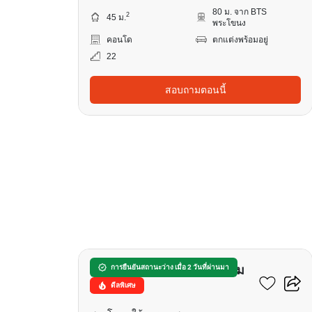
80 ม. จาก BTS
2
45 ม.
พระโขนง
คอนโด
ตกแต่งพร้อมอยู่
22
สอบถามตอนนี้
8
วอเตอร์ฟอร์ด พาร์ค พระราม
การยืนยันสถานะว่าง เมื่อ 2 วันที่ผ่านมา
ดีลพิเศษ
4