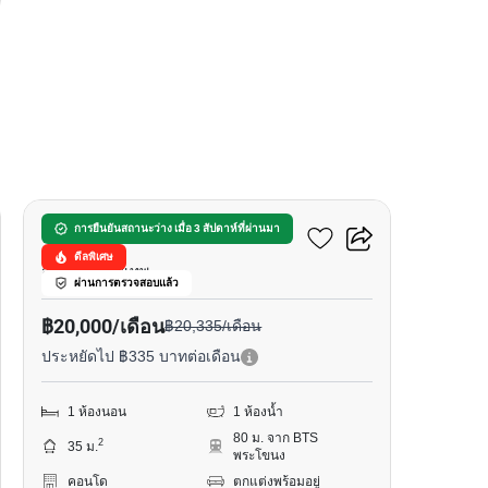
8
ริทึ่ม สุขุมวิท 44/1
การยืนยันสถานะว่าง เมื่อ 3 สัปดาห์ที่ผ่านมา
ดีลพิเศษ
สุขุมวิท, กรุงเทพ
ผ่านการตรวจสอบแล้ว
฿20,000/เดือน
฿20,335/เดือน
ประหยัดไป ฿335 บาทต่อเดือน
1 ห้องนอน
1 ห้องน้ำ
80 ม. จาก BTS
2
35 ม.
พระโขนง
คอนโด
ตกแต่งพร้อมอยู่