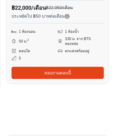
฿22,000/เดือน
฿22,050/เดือน
ประหยัดไป ฿50 บาทต่อเดือน
1 ห้องนอน
1 ห้องน้ำ
330 ม. จาก BTS
2
50 ม.
ทองหล่อ
คอนโด
ตกแต่งพร้อมอยู่
5
สอบถามตอนนี้
7