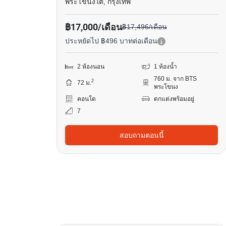
พระโขนงใต้, กรุงเทพ
฿17,000/เดือน
฿17,496/เดือน
ประหยัดไป ฿496 บาทต่อเดือน
2 ห้องนอน
1 ห้องน้ำ
760 ม. จาก BTS
2
72 ม.
พระโขนง
คอนโด
ตกแต่งพร้อมอยู่
7
สอบถามตอนนี้
14