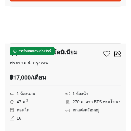
10
สุขุมวิท พลัส คอนโดมิเนียม
การยืนยันสถานะว่าง วันนี้
พระราม 4, กรุงเทพ
฿17,000/เดือน
1 ห้องนอน
1 ห้องน้ำ
2
47 ม.
270 ม. จาก BTS พระโขนง
คอนโด
ตกแต่งพร้อมอยู่
16