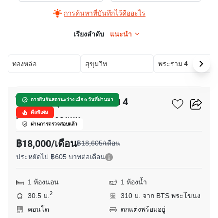
การค้นหาที่บันทึกไว้คืออะไร
เรียงลำดับ
แนะนำ
ทองหล่อ
สุขุมวิท
พระราม 4
9
ไอดีโอ สุขุมวิท - พระราม 4
การยืนยันสถานะว่าง เมื่อ 6 วันที่ผ่านมา
ดีลพิเศษ
พระราม 4, กรุงเทพ
ผ่านการตรวจสอบแล้ว
฿18,000/เดือน
฿18,605/เดือน
ประหยัดไป ฿605 บาทต่อเดือน
1 ห้องนอน
1 ห้องน้ำ
2
30.5 ม.
310 ม. จาก BTS พระโขนง
คอนโด
ตกแต่งพร้อมอยู่