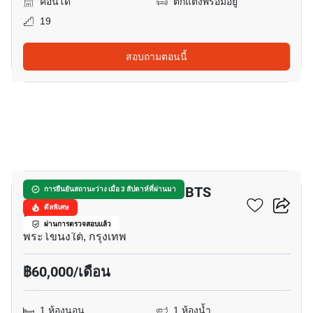
คอนโด
ตกแต่งพร้อมอยู่
19
สอบถามตอนนี้
16
เพ้นท์เฮ้าส์ 1-ห้องนอน ใกล้ BTS
การยืนยันสถานะว่าง เมื่อ 3 สัปดาห์ที่ผ่านมา
อ่อนนุช
ดีลพิเศษ
ผ่านการตรวจสอบแล้ว
พระโขนงใต้, กรุงเทพ
฿60,000/เดือน
1 ห้องนอน
1 ห้องน้ำ