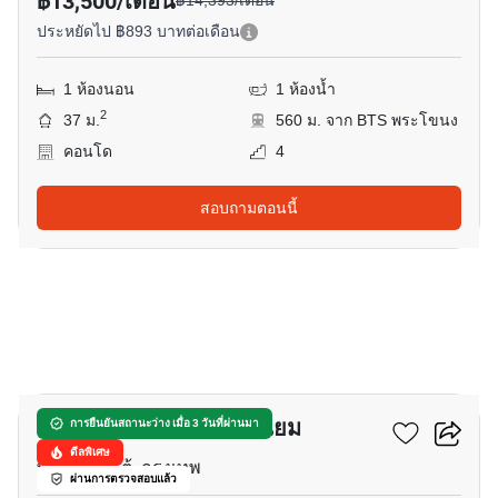
฿13,500/เดือน
฿14,393/เดือน
ประหยัดไป ฿893 บาทต่อเดือน
1 ห้องนอน
1 ห้องน้ำ
2
37 ม.
560 ม. จาก BTS พระโขนง
คอนโด
4
สอบถามตอนนี้
11
พันดาว เพลส คอนโดมิเนียม
การยืนยันสถานะว่าง เมื่อ 3 วันที่ผ่านมา
ดีลพิเศษ
พระโขนงใต้, กรุงเทพ
ผ่านการตรวจสอบแล้ว