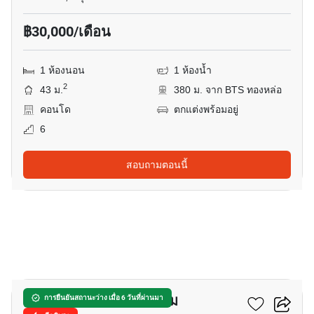
฿30,000/เดือน
1 ห้องนอน
1 ห้องน้ำ
2
43 ม.
380 ม. จาก BTS ทองหล่อ
คอนโด
ตกแต่งพร้อมอยู่
6
สอบถามตอนนี้
6
พลัส 38 ฮิป คอนโดมิเนียม
การยืนยันสถานะว่าง เมื่อ 6 วันที่ผ่านมา