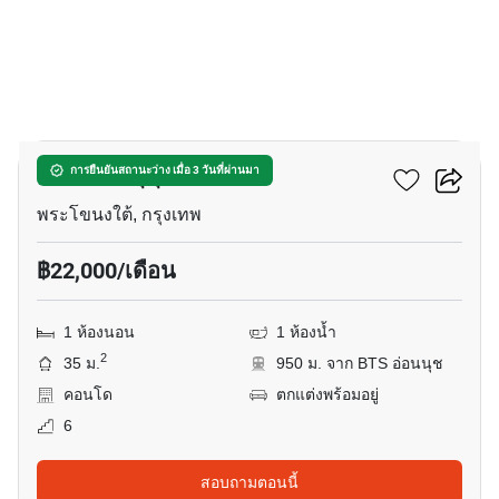
6
เดอะ เบส สุขุมวิท 50
การยืนยันสถานะว่าง เมื่อ 3 วันที่ผ่านมา
พระโขนงใต้, กรุงเทพ
฿22,000/เดือน
1 ห้องนอน
1 ห้องน้ำ
2
35 ม.
950 ม. จาก BTS อ่อนนุช
คอนโด
ตกแต่งพร้อมอยู่
6
สอบถามตอนนี้