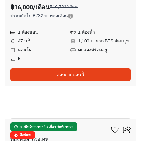
฿16,000/เดือน
฿16,732/เดือน
ประหยัดไป ฿732 บาทต่อเดือน
1 ห้องนอน
1 ห้องน้ำ
2
47 ม.
1,100 ม. จาก BTS อ่อนนุช
คอนโด
ตกแต่งพร้อมอยู่
5
สอบถามตอนนี้
14
ไอดีโอ มอร์ฟ 38
การยืนยันสถานะว่าง เมื่อ 6 วันที่ผ่านมา
ดีลพิเศษ
ทองหล่อ, กรุงเทพ