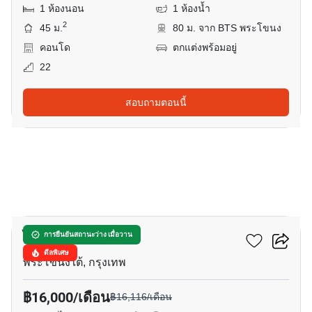
1 ห้องนอน
1 ห้องน้ำ
2
45 ม.
80 ม. จาก BTS พระโขนง
คอนโด
ตกแต่งพร้อมอยู่
22
สอบถามตอนนี้
6
ไลฟ์ สุขุมวิท 48
การยืนยันสถานะว่าง เมื่อวาน
ดีลพิเศษ
พระโขนงใต้, กรุงเทพ
฿16,000/เดือน
฿16,116/เดือน