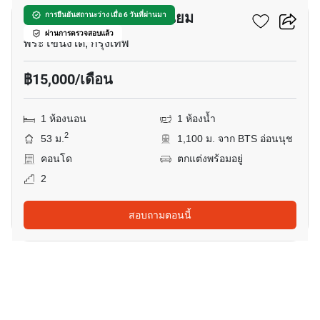
พันดาว เพลส คอนโดมิเนียม
การยืนยันสถานะว่าง เมื่อ 6 วันที่ผ่านมา
ผ่านการตรวจสอบแล้ว
พระโขนงใต้, กรุงเทพ
฿15,000/เดือน
1 ห้องนอน
1 ห้องน้ำ
2
53 ม.
1,100 ม. จาก BTS อ่อนนุช
คอนโด
ตกแต่งพร้อมอยู่
2
สอบถามตอนนี้
12