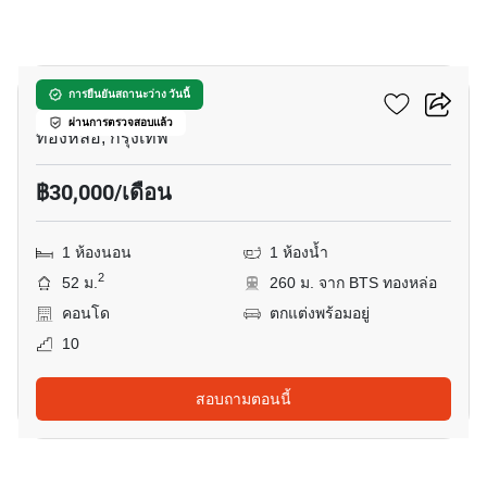
16
สิริ แอท สุขุมวิท
การยืนยันสถานะว่าง วันนี้
ผ่านการตรวจสอบแล้ว
ทองหล่อ, กรุงเทพ
฿30,000/เดือน
1 ห้องนอน
1 ห้องน้ำ
2
52 ม.
260 ม. จาก BTS ทองหล่อ
คอนโด
ตกแต่งพร้อมอยู่
10
สอบถามตอนนี้