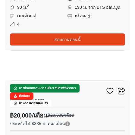
2
90 ม.
190 ม. จาก BTS อ่อนนุช
เพนท์เฮาส์
พร้อมอยู่
4
สอบถามตอนนี้
8
ริทึ่ม สุขุมวิท 44/1
การยืนยันสถานะว่าง เมื่อ 3 สัปดาห์ที่ผ่านมา
ดีลพิเศษ
สุขุมวิท, กรุงเทพ
ผ่านการตรวจสอบแล้ว
฿20,000/เดือน
฿20,335/เดือน
ประหยัดไป ฿335 บาทต่อเดือน