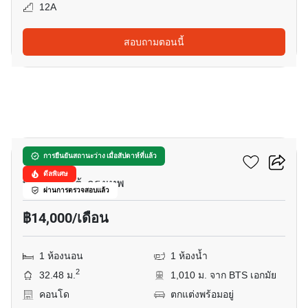
12A
สอบถามตอนนี้
14
เมโทรลักซ์ พระราม 4
การยืนยันสถานะว่าง เมื่อสัปดาห์ที่แล้ว
ดีลพิเศษ
พระโขนงใต้, กรุงเทพ
ผ่านการตรวจสอบแล้ว
฿14,000/เดือน
1 ห้องนอน
1 ห้องน้ำ
2
32.48 ม.
1,010 ม. จาก BTS เอกมัย
คอนโด
ตกแต่งพร้อมอยู่