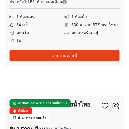
ประหยัดไป ฿116 บาทต่อเดือน
1 ห้องนอน
1 ห้องน้ำ
2
34 ม.
530 ม. จาก BTS พระโขนง
คอนโด
ตกแต่งพร้อมอยู่
14
สอบถามตอนนี้
10
ยู สบาย พระราม 4 - กล้วยน้ำไทย
การยืนยันสถานะว่าง เมื่อ 2 วันที่ผ่านมา
ดีลพิเศษ
กล้วยน้ำไท, กรุงเทพ
ผ่านการตรวจสอบแล้ว