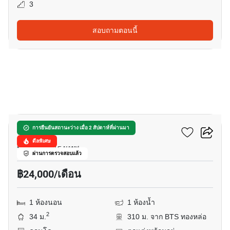
3
สอบถามตอนนี้
10
ริทึ่ม สุขุมวิท 36-38
การยืนยันสถานะว่าง เมื่อ 2 สัปดาห์ที่ผ่านมา
ดีลพิเศษ
ทองหล่อ, กรุงเทพ
ผ่านการตรวจสอบแล้ว
฿24,000/เดือน
1 ห้องนอน
1 ห้องน้ำ
2
34 ม.
310 ม. จาก BTS ทองหล่อ