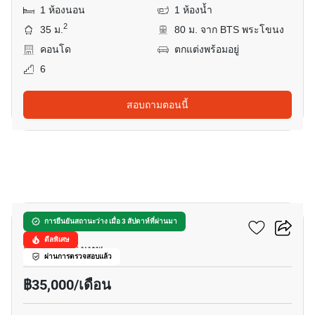
1 ห้องนอน
1 ห้องน้ำ
2
35 ม.
80 ม. จาก BTS พระโขนง
คอนโด
ตกแต่งพร้อมอยู่
6
สอบถามตอนนี้
6
ริทึ่ม สุขุมวิท 44/1
การยืนยันสถานะว่าง เมื่อ 3 สัปดาห์ที่ผ่านมา
ดีลพิเศษ
สุขุมวิท, กรุงเทพ
ผ่านการตรวจสอบแล้ว
฿35,000/เดือน