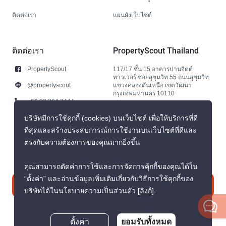
ติดต่อเรา
แผนผังเว็บไซต์
ติดต่อเรา
PropertyScout Thailand
PropertyScout
117/17 ชั้น 15 อาคารปานจิตต์
ทาวเวอร์ ซอยสุขุมวิท 55 ถนนสุขุมวิท
@propertyscout
แขวงคลองตันเหนือ เขตวัฒนา
กรุงเทพมหานคร 10110
+66 92 264 3444
+66 92 264 3444
บริษัทมีการใช้คุกกี้ (cookies) บนเว็บไซต์ เพื่อให้บริการที่ดี
ที่สุดและสร้างประสบการณ์การใช้งานบนเว็บไซต์ที่ดีและ
contact@propertyscout.co.th
ตรงกับความต้องการของคุณมากยิ่งขึ้น
คุณสามารถตัดค่าการใช้และการจัดการคุ้กกี้ของคุณได้ใน
“ตั้งค่า” และอ่านข้อมูลเพิ่มเติมเกี่ยวกับวิธีการใช้คุกกี้ของ
ติดต่อเรา
บริษัทได้ในนโยบายความเป็นส่วนตัว
[ลิงก์]
.
ตั้งค่า
ยอมรับทั้งหมด