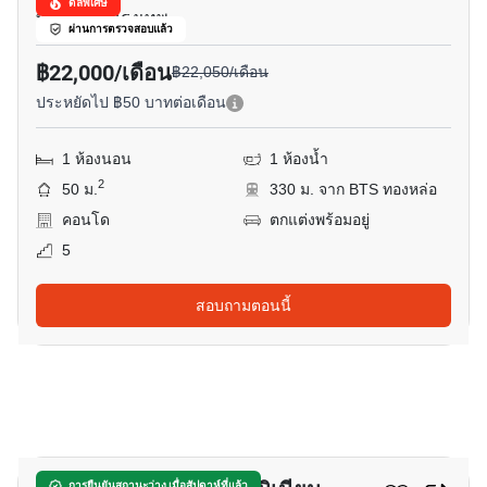
ดีลพิเศษ
ทองหล่อ, กรุงเทพ
ผ่านการตรวจสอบแล้ว
฿22,000/เดือน
฿22,050/เดือน
ประหยัดไป ฿50 บาทต่อเดือน
1 ห้องนอน
1 ห้องน้ำ
2
50 ม.
330 ม. จาก BTS ทองหล่อ
คอนโด
ตกแต่งพร้อมอยู่
5
สอบถามตอนนี้
7
การยืนยันสถานะว่าง เมื่อสัปดาห์ที่แล้ว