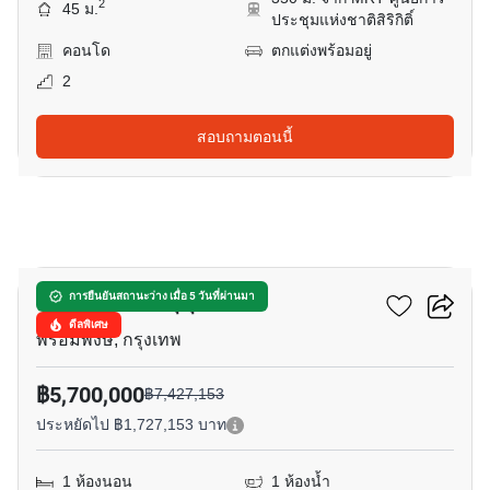
2
45 ม.
ประชุมแห่งชาติสิริกิติ์
คอนโด
ตกแต่งพร้อมอยู่
2
สอบถามตอนนี้
12
โนเบิล บีอี 33 สุขุมวิท
การยืนยันสถานะว่าง เมื่อ 5 วันที่ผ่านมา
ดีลพิเศษ
พร้อมพงษ์, กรุงเทพ
฿5,700,000
฿7,427,153
ประหยัดไป ฿1,727,153 บาท
1 ห้องนอน
1 ห้องน้ำ