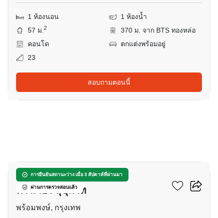
1 ห้องนอน
1 ห้องน้ำ
2
57 ม.
370 ม. จาก BTS ทองหล่อ
คอนโด
ตกแต่งพร้อมอยู่
23
สอบถามตอนนี้
8
เดอะวอเตอร์ฟอร์ด ไดมอน
การยืนยันสถานะว่าง เมื่อ 3 สัปดาห์ที่ผ่านมา
ทาวเวอร์ สุขุมวิท
ผ่านการตรวจสอบแล้ว
พร้อมพงษ์, กรุงเทพ