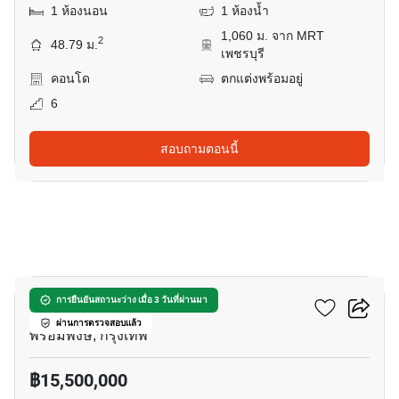
1 ห้องนอน
1 ห้องน้ำ
1,060 ม. จาก MRT
2
48.79 ม.
เพชรบุรี
คอนโด
ตกแต่งพร้อมอยู่
6
สอบถามตอนนี้
11
บีทนิค สุขุมวิท 32
การยืนยันสถานะว่าง เมื่อ 3 วันที่ผ่านมา
ผ่านการตรวจสอบแล้ว
พร้อมพงษ์, กรุงเทพ
฿15,500,000