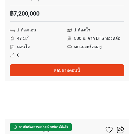
฿7,200,000
1 ห้องนอน
1 ห้องน้ำ
2
47 ม.
580 ม. จาก BTS ทองหล่อ
คอนโด
ตกแต่งพร้อมอยู่
6
สอบถามตอนนี้
14
ดิ แอดเดรส สุขุมวิท 28
การยืนยันสถานะว่าง เมื่อสัปดาห์ที่แล้ว