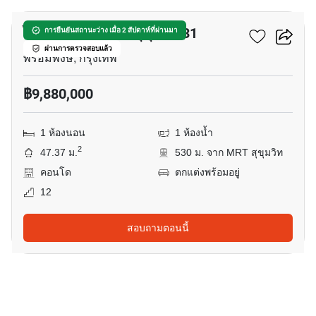
ไซมิส เอ๊กซ์ตลูซีฟ สุขุมวิท 31
การยืนยันสถานะว่าง เมื่อ 2 สัปดาห์ที่ผ่านมา
ผ่านการตรวจสอบแล้ว
พร้อมพงษ์, กรุงเทพ
฿9,880,000
1 ห้องนอน
1 ห้องน้ำ
2
47.37 ม.
530 ม. จาก MRT สุขุมวิท
คอนโด
ตกแต่งพร้อมอยู่
12
สอบถามตอนนี้