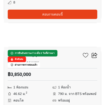
8
สอบถามตอนนี้
11
ดิ แอมมิธิส สุขุมวิท 39
การยืนยันสถานะว่าง เมื่อ 3 วันที่ผ่านมา
ดีลพิเศษ
พร้อมพงษ์, กรุงเทพ
ผ่านการตรวจสอบแล้ว
฿3,850,000
1 ห้องนอน
1 ห้องน้ำ
2
46.62 ม.
790 ม. จาก BTS พร้อมพงษ์
คอนโด
พร้อมอยู่