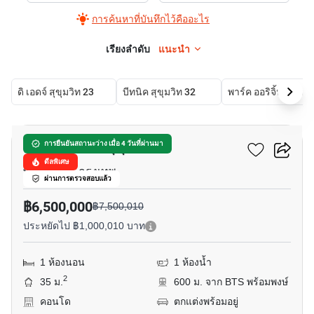
การค้นหาที่บันทึกไว้คืออะไร
เรียงลำดับ
แนะนำ
ดิ เอดจ์ สุขุมวิท 23
บีทนิค สุขุมวิท 32
พาร์ค ออริจิ้น พ
7
โนเบิล บีอี 33 สุขุมวิท
การยืนยันสถานะว่าง เมื่อ 4 วันที่ผ่านมา
ดีลพิเศษ
พร้อมพงษ์, กรุงเทพ
ผ่านการตรวจสอบแล้ว
฿6,500,000
฿7,500,010
ประหยัดไป ฿1,000,010 บาท
1 ห้องนอน
1 ห้องน้ำ
2
35 ม.
600 ม. จาก BTS พร้อมพงษ์
คอนโด
ตกแต่งพร้อมอยู่