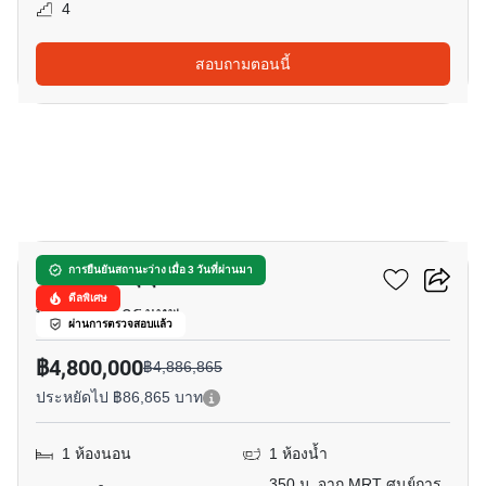
4
สอบถามตอนนี้
9
ทราเพโซ สุขุมวิท 16
การยืนยันสถานะว่าง เมื่อ 3 วันที่ผ่านมา
ดีลพิเศษ
พร้อมพงษ์, กรุงเทพ
ผ่านการตรวจสอบแล้ว
฿4,800,000
฿4,886,865
ประหยัดไป ฿86,865 บาท
1 ห้องนอน
1 ห้องน้ำ
350 ม. จาก MRT ศูนย์การ