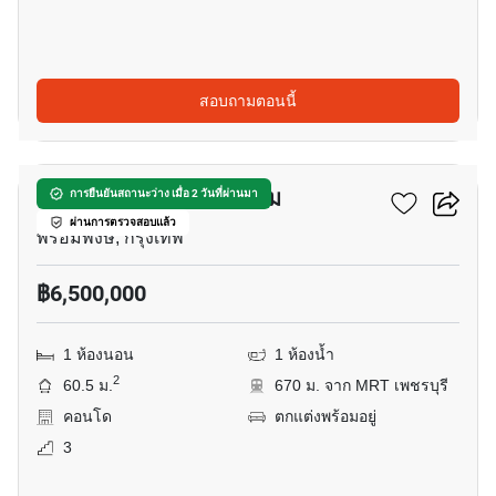
สอบถามตอนนี้
5
บ้าน สราญ คอนโดมิเนียม
การยืนยันสถานะว่าง เมื่อ 2 วันที่ผ่านมา
ผ่านการตรวจสอบแล้ว
พร้อมพงษ์, กรุงเทพ
฿6,500,000
1 ห้องนอน
1 ห้องน้ำ
2
60.5 ม.
670 ม. จาก MRT เพชรบุรี
คอนโด
ตกแต่งพร้อมอยู่
3