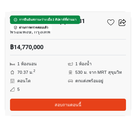
10
ไซมิส เอ๊กซ์ตลูซีฟ สุขุมวิท 31
การยืนยันสถานะว่าง เมื่อ 2 สัปดาห์ที่ผ่านมา
ผ่านการตรวจสอบแล้ว
พร้อมพงษ์, กรุงเทพ
฿14,770,000
1 ห้องนอน
1 ห้องน้ำ
2
70.37 ม.
530 ม. จาก MRT สุขุมวิท
คอนโด
ตกแต่งพร้อมอยู่
5
สอบถามตอนนี้