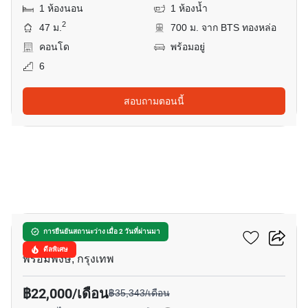
1 ห้องนอน
1 ห้องน้ำ
2
47 ม.
700 ม. จาก BTS ทองหล่อ
คอนโด
พร้อมอยู่
6
สอบถามตอนนี้
13
พาร์ค ออริจิ้น พร้อมพงษ์
การยืนยันสถานะว่าง เมื่อ 2 วันที่ผ่านมา
ดีลพิเศษ
พร้อมพงษ์, กรุงเทพ
฿22,000/เดือน
฿35,343/เดือน