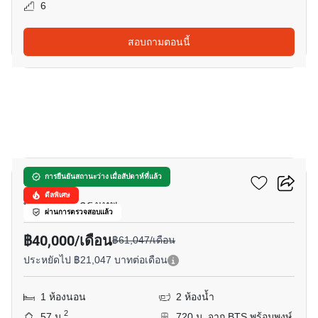
6
สอบถามตอนนี้
16
พาร์ค ออริจิ้น พร้อมพงษ์
การยืนยันสถานะว่าง เมื่อสัปดาห์ที่แล้ว
ดีลพิเศษ
พร้อมพงษ์, กรุงเทพ
ผ่านการตรวจสอบแล้ว
฿40,000/เดือน
฿61,047/เดือน
ประหยัดไป ฿21,047 บาทต่อเดือน
1 ห้องนอน
2 ห้องน้ำ
2
57 ม.
720 ม. จาก BTS พร้อมพงษ์