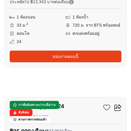
ประหยัดไป ฿13,343 บาทต่อเดือน
1 ห้องนอน
1 ห้องน้ำ
2
33 ม.
720 ม. จาก BTS พร้อมพงษ์
คอนโด
ตกแต่งพร้อมอยู่
24
สอบถามตอนนี้
6
เดอะ เครส สุขุมวิท 24
การยืนยันสถานะว่าง เมื่อวาน
ดีลพิเศษ
พร้อมพงษ์, กรุงเทพ
ผ่านการตรวจสอบแล้ว