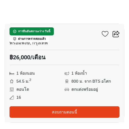
24
วินด์ สุขุมวิท 23
การยืนยันสถานะว่าง วันนี้
ผ่านการตรวจสอบแล้ว
พร้อมพงษ์, กรุงเทพ
฿26,000/เดือน
1 ห้องนอน
1 ห้องน้ำ
2
54.5 ม.
800 ม. จาก BTS อโศก
คอนโด
ตกแต่งพร้อมอยู่
16
สอบถามตอนนี้