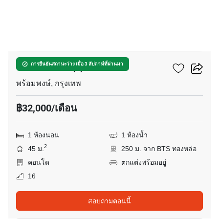
9
เดอะ เครสท์ สุขุมวิท 34
การยืนยันสถานะว่าง เมื่อ 3 สัปดาห์ที่ผ่านมา
พร้อมพงษ์, กรุงเทพ
฿32,000/เดือน
1 ห้องนอน
1 ห้องน้ำ
2
45 ม.
250 ม. จาก BTS ทองหล่อ
คอนโด
ตกแต่งพร้อมอยู่
16
สอบถามตอนนี้