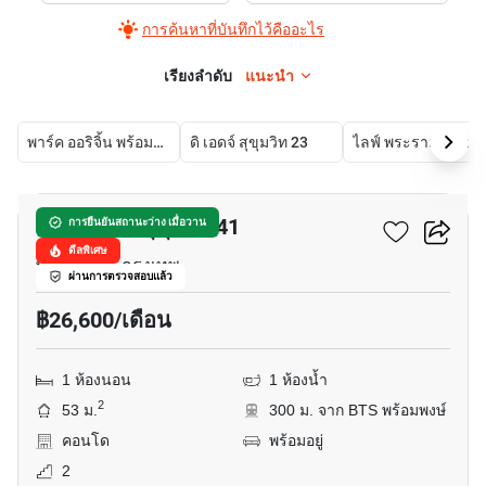
การค้นหาที่บันทึกไว้คืออะไร
เรียงลำดับ
แนะนำ
พาร์ค ออริจิ้น พร้อมพงษ์
ดิ เอดจ์ สุขุมวิท 23
ไลฟ์ พระราม 
7
ลุมพินี สวีท สุขุมวิท 41
การยืนยันสถานะว่าง เมื่อวาน
ดีลพิเศษ
พร้อมพงษ์, กรุงเทพ
ผ่านการตรวจสอบแล้ว
฿26,600/เดือน
1 ห้องนอน
1 ห้องน้ำ
2
53 ม.
300 ม. จาก BTS พร้อมพงษ์
คอนโด
พร้อมอยู่
2