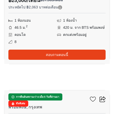
฿25,000/เดือน
฿27,063/เดือน
ประหยัดไป ฿2,063 บาทต่อเดือน
1 ห้องนอน
1 ห้องน้ำ
2
46.5 ม.
420 ม. จาก BTS พร้อมพงษ์
คอนโด
ตกแต่งพร้อมอยู่
8
สอบถามตอนนี้
11
วินด์แฮม เรสซิเดนท์
การยืนยันสถานะว่าง เมื่อ 5 วันที่ผ่านมา
ดีลพิเศษ
พร้อมพงษ์, กรุงเทพ