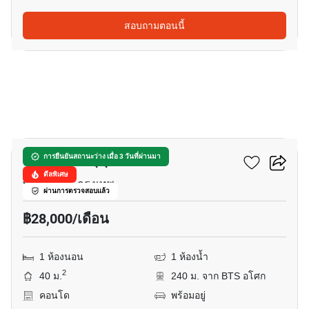
สอบถามตอนนี้
5
ซิตี้ สมาร์ท สุขุมวิท18
การยืนยันสถานะว่าง เมื่อ 3 วันที่ผ่านมา
ดีลพิเศษ
พร้อมพงษ์, กรุงเทพ
ผ่านการตรวจสอบแล้ว
฿28,000/เดือน
1 ห้องนอน
1 ห้องน้ำ
2
40 ม.
240 ม. จาก BTS อโศก
คอนโด
พร้อมอยู่