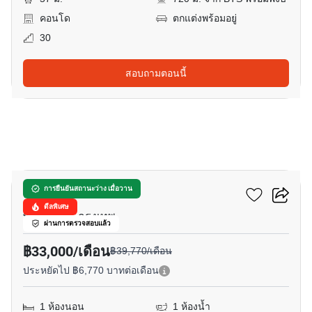
คอนโด
ตกแต่งพร้อมอยู่
30
สอบถามตอนนี้
11
วาลเด้น อโศก
การยืนยันสถานะว่าง เมื่อวาน
ดีลพิเศษ
พร้อมพงษ์, กรุงเทพ
ผ่านการตรวจสอบแล้ว
฿33,000/เดือน
฿39,770/เดือน
ประหยัดไป ฿6,770 บาทต่อเดือน
1 ห้องนอน
1 ห้องน้ำ