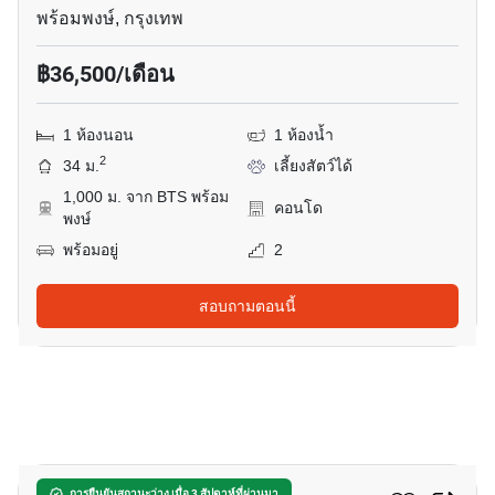
พร้อมพงษ์, กรุงเทพ
฿36,500/เดือน
1 ห้องนอน
1 ห้องน้ำ
2
34 ม.
เลี้ยงสัตว์ได้
1,000 ม. จาก BTS พร้อม
คอนโด
พงษ์
พร้อมอยู่
2
สอบถามตอนนี้
13
การยืนยันสถานะว่าง เมื่อ 3 สัปดาห์ที่ผ่านมา