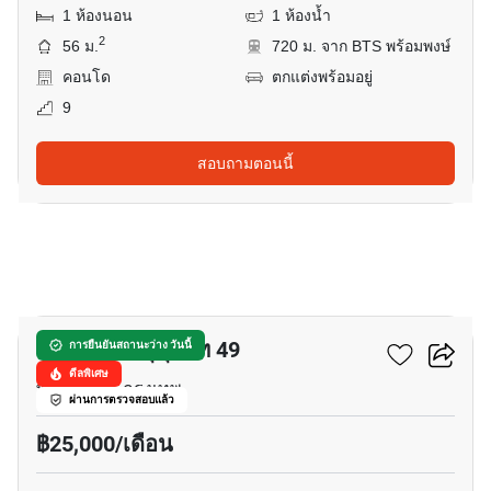
1 ห้องนอน
1 ห้องน้ำ
2
56 ม.
720 ม. จาก BTS พร้อมพงษ์
คอนโด
ตกแต่งพร้อมอยู่
9
สอบถามตอนนี้
6
เดอะ เครส สุขุมวิท 49
การยืนยันสถานะว่าง วันนี้
ดีลพิเศษ
พร้อมพงษ์, กรุงเทพ
ผ่านการตรวจสอบแล้ว
฿25,000/เดือน