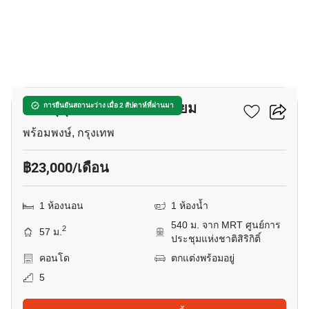
13
โว๊ค สุขุมวิท16 คอนโดมิเนียม
การยืนยันสถานะว่าง เมื่อ 2 สัปดาห์ที่ผ่านมา
พร้อมพงษ์, กรุงเทพ
฿23,000/เดือน
1 ห้องนอน
1 ห้องน้ำ
540 ม. จาก MRT ศูนย์การ
2
57 ม.
ประชุมแห่งชาติสิริกิติ์
คอนโด
ตกแต่งพร้อมอยู่
5