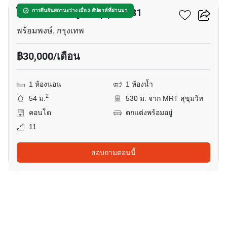
ไซมิส เอ๊กซ์ตลูซีฟ สุขุมวิท 31
การยืนยันสถานะว่าง เมื่อ 3 สัปดาห์ที่ผ่านมา
พร้อมพงษ์, กรุงเทพ
฿30,000/เดือน
1 ห้องนอน
1 ห้องน้ำ
2
54 ม.
530 ม. จาก MRT สุขุมวิท
คอนโด
ตกแต่งพร้อมอยู่
11
สอบถามตอนนี้
12