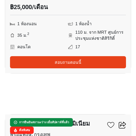
฿25,000/เดือน
1 ห้องนอน
1 ห้องน้ำ
110 ม. จาก MRT ศูนย์การ
2
35 ม.
ประชุมแห่งชาติสิริกิติ์
คอนโด
17
สอบถามตอนนี้
4
เดอะ ไพร์ม สวีท คอนโดมิเนียม
การยืนยันสถานะว่าง เมื่อสัปดาห์ที่แล้ว
ดีลพิเศษ
พร้อมพงษ์, กรุงเทพ