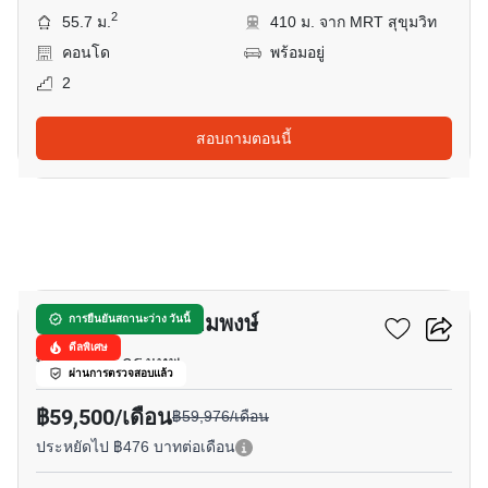
2
55.7 ม.
410 ม. จาก MRT สุขุมวิท
คอนโด
พร้อมอยู่
2
สอบถามตอนนี้
9
พาร์ค ออริจิ้น พร้อมพงษ์
การยืนยันสถานะว่าง วันนี้
ดีลพิเศษ
พร้อมพงษ์, กรุงเทพ
ผ่านการตรวจสอบแล้ว
฿59,500/เดือน
฿59,976/เดือน
ประหยัดไป ฿476 บาทต่อเดือน