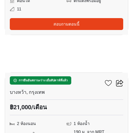
คอนโด
ตกแต่งพร้อมอยู่
11
สอบถามตอนนี้
13
เดอะ เบส เพชรเกษม
การยืนยันสถานะว่าง เมื่อสัปดาห์ที่แล้ว
บางหว้า, กรุงเทพ
฿21,000/เดือน
2 ห้องนอน
1 ห้องน้ำ
190 ม. จาก MRT