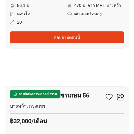
2
56.1 ม.
470 ม. จาก MRT บางหว้า
คอนโด
ตกแต่งพร้อมอยู่
20
สอบถามตอนนี้
9
เดอะพาร์คแลนด์ เพชรเกษม 56
การยืนยันสถานะว่าง เมื่อวาน
บางหว้า, กรุงเทพ
฿32,000/เดือน