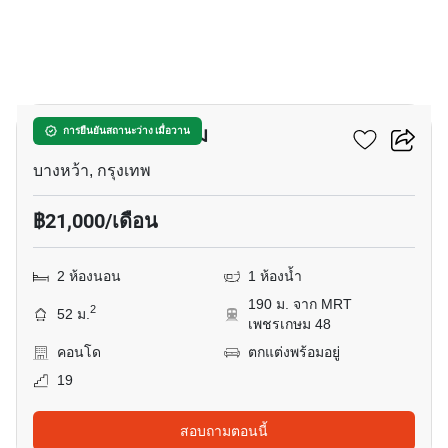
5
เดอะ เบส เพชรเกษม
การยืนยันสถานะว่าง เมื่อวาน
บางหว้า, กรุงเทพ
฿21,000/เดือน
2 ห้องนอน
1 ห้องน้ำ
190 ม. จาก MRT
2
52 ม.
เพชรเกษม 48
คอนโด
ตกแต่งพร้อมอยู่
19
สอบถามตอนนี้