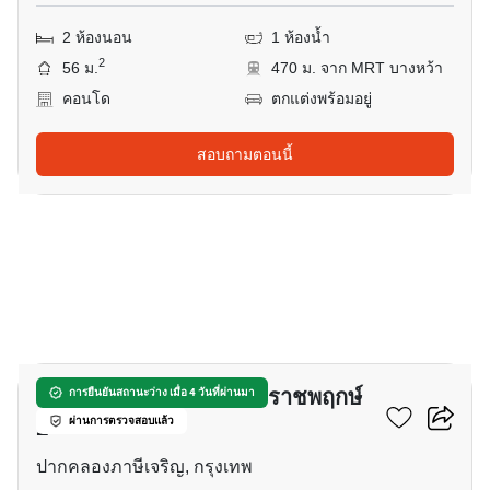
2 ห้องนอน
1 ห้องน้ำ
2
56 ม.
470 ม. จาก MRT บางหว้า
คอนโด
ตกแต่งพร้อมอยู่
สอบถามตอนนี้
6
เดอะ เพรสซิเดนท์ สาทร-ราชพฤกษ์
การยืนยันสถานะว่าง เมื่อ 4 วันที่ผ่านมา
2
ผ่านการตรวจสอบแล้ว
ปากคลองภาษีเจริญ, กรุงเทพ