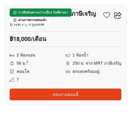
ศุภาลัย เวอเรนด้า สถานี ภาษีเจริญ
การยืนยันสถานะว่าง เมื่อ 2 วันที่ผ่านมา
ผ่านการตรวจสอบแล้ว
บางหว้า, กรุงเทพ
฿18,000/เดือน
2 ห้องนอน
1 ห้องน้ำ
2
56 ม.
250 ม. จาก MRT ภาษีเจริญ
คอนโด
ตกแต่งพร้อมอยู่
7
สอบถามตอนนี้