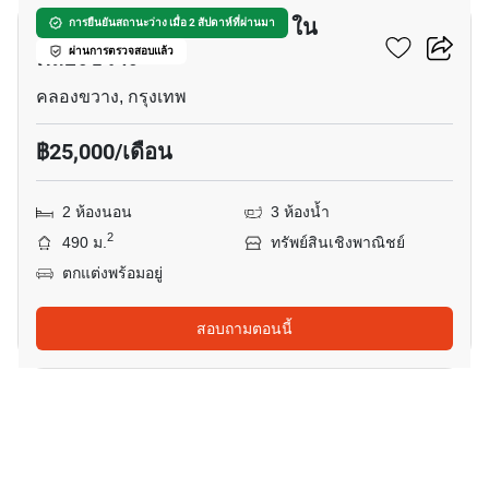
อาคารพาณิชย์ สำหรับ เช่า ใน
การยืนยันสถานะว่าง เมื่อ 2 สัปดาห์ที่ผ่านมา
คลองขวาง
ผ่านการตรวจสอบแล้ว
คลองขวาง, กรุงเทพ
฿25,000/เดือน
2 ห้องนอน
3 ห้องน้ำ
2
490 ม.
ทรัพย์สินเชิงพาณิชย์
ตกแต่งพร้อมอยู่
สอบถามตอนนี้
5