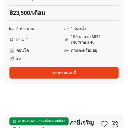
฿23,500/เดือน
2 ห้องนอน
1 ห้องน้ำ
190 ม. จาก MRT
2
54 ม.
เพชรเกษม 48
คอนโด
ตกแต่งพร้อมอยู่
25
สอบถามตอนนี้
14
ศุภาลัย เวอเรนด้า สถานี ภาษีเจริญ
การยืนยันสถานะว่าง เมื่อสัปดาห์ที่แล้ว