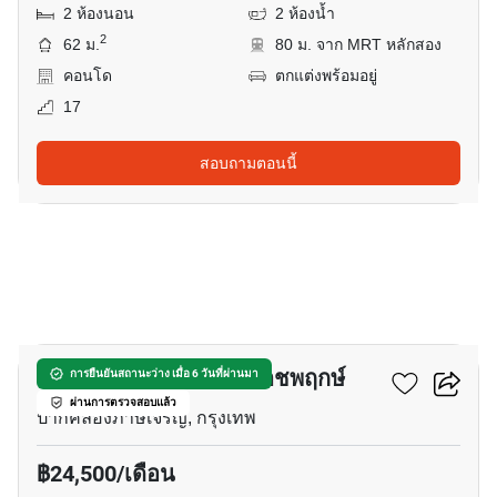
2 ห้องนอน
2 ห้องน้ำ
2
62 ม.
80 ม. จาก MRT หลักสอง
คอนโด
ตกแต่งพร้อมอยู่
17
สอบถามตอนนี้
12
ศุภาลัย ลอฟท์ สาทร – ราชพฤกษ์
การยืนยันสถานะว่าง เมื่อ 6 วันที่ผ่านมา
ผ่านการตรวจสอบแล้ว
ปากคลองภาษีเจริญ, กรุงเทพ
฿24,500/เดือน