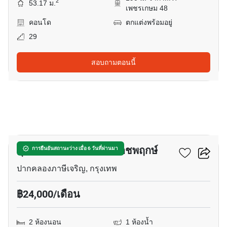
2
53.17 ม.
เพชรเกษม 48
คอนโด
ตกแต่งพร้อมอยู่
29
สอบถามตอนนี้
12
ศุภาลัย ลอฟท์ สาทร – ราชพฤกษ์
การยืนยันสถานะว่าง เมื่อ 6 วันที่ผ่านมา
ปากคลองภาษีเจริญ, กรุงเทพ
฿24,000/เดือน
2 ห้องนอน
1 ห้องน้ำ