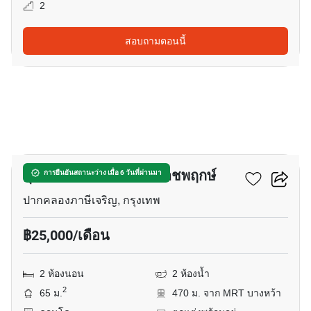
2
สอบถามตอนนี้
10
ศุภาลัย ลอฟท์ สาทร – ราชพฤกษ์
การยืนยันสถานะว่าง เมื่อ 6 วันที่ผ่านมา
ปากคลองภาษีเจริญ, กรุงเทพ
฿25,000/เดือน
2 ห้องนอน
2 ห้องน้ำ
2
65 ม.
470 ม. จาก MRT บางหว้า