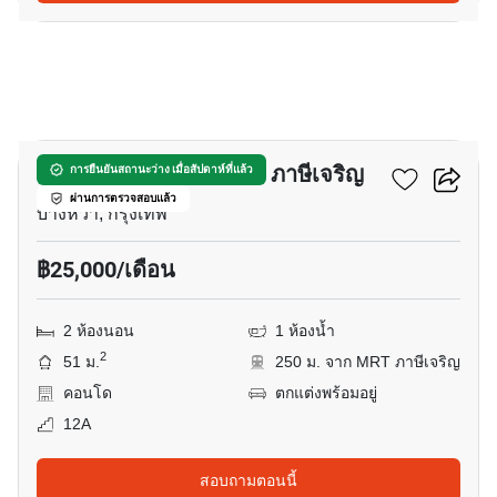
14
ศุภาลัย เวอเรนด้า สถานี ภาษีเจริญ
การยืนยันสถานะว่าง เมื่อสัปดาห์ที่แล้ว
ผ่านการตรวจสอบแล้ว
บางหว้า, กรุงเทพ
฿25,000/เดือน
2 ห้องนอน
1 ห้องน้ำ
2
51 ม.
250 ม. จาก MRT ภาษีเจริญ
คอนโด
ตกแต่งพร้อมอยู่
12A
สอบถามตอนนี้