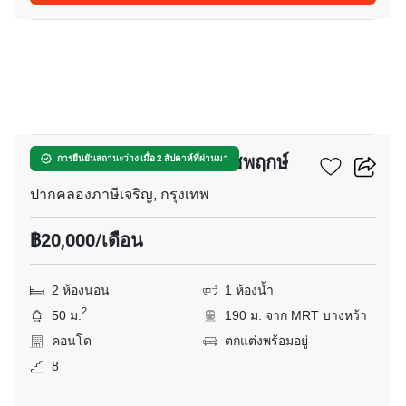
13
เดอะ เรสซิเดนท์ สาทร-ราชพฤกษ์
การยืนยันสถานะว่าง เมื่อ 2 สัปดาห์ที่ผ่านมา
ปากคลองภาษีเจริญ, กรุงเทพ
฿20,000/เดือน
2 ห้องนอน
1 ห้องน้ำ
2
50 ม.
190 ม. จาก MRT บางหว้า
คอนโด
ตกแต่งพร้อมอยู่
8