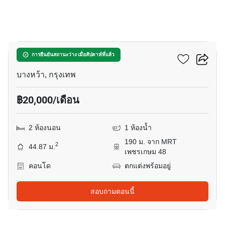
20
เดอะ เบส เพชรเกษม
การยืนยันสถานะว่าง เมื่อสัปดาห์ที่แล้ว
บางหว้า, กรุงเทพ
฿20,000/เดือน
2 ห้องนอน
1 ห้องน้ำ
190 ม. จาก MRT
2
44.87 ม.
เพชรเกษม 48
คอนโด
ตกแต่งพร้อมอยู่
สอบถามตอนนี้