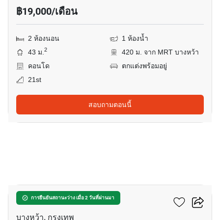
฿19,000/เดือน
2 ห้องนอน
1 ห้องน้ำ
2
43 ม.
420 ม. จาก MRT บางหว้า
คอนโด
ตกแต่งพร้อมอยู่
21st
สอบถามตอนนี้
23
เดอะ เบส เพชรเกษม
การยืนยันสถานะว่าง เมื่อ 2 วันที่ผ่านมา
บางหว้า, กรุงเทพ