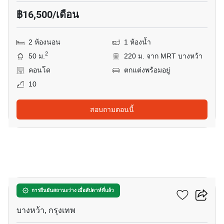
฿16,500/เดือน
2 ห้องนอน
1 ห้องน้ำ
2
50 ม.
220 ม. จาก MRT บางหว้า
คอนโด
ตกแต่งพร้อมอยู่
10
สอบถามตอนนี้
7
ชีวาทัย เพชรเกษม 27
การยืนยันสถานะว่าง เมื่อสัปดาห์ที่แล้ว
บางหว้า, กรุงเทพ