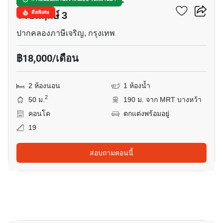
เดอะ เพรสซิเด้นท์ สาทร -
ราชพฤกษ์ 3
ดีลพิเศษ
ปากคลองภาษีเจริญ, กรุงเทพ
฿18,000/เดือน
2 ห้องนอน
1 ห้องน้ำ
2
50 ม.
190 ม. จาก MRT บางหว้า
คอนโด
ตกแต่งพร้อมอยู่
19
สอบถามตอนนี้
5