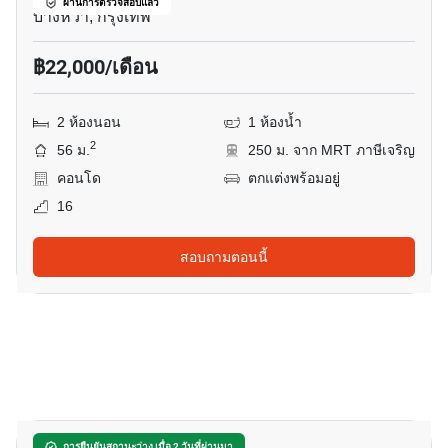
ผ่านการตรวจสอบแล้ว
บางหว้า, กรุงเทพ
฿22,000/เดือน
2 ห้องนอน
1 ห้องน้ำ
2
56 ม.
250 ม. จาก MRT ภาษีเจริญ
คอนโด
ตกแต่งพร้อมอยู่
16
สอบถามตอนนี้
11
การยืนยันสถานะว่าง เมื่อ 2 วันที่ผ่านมา