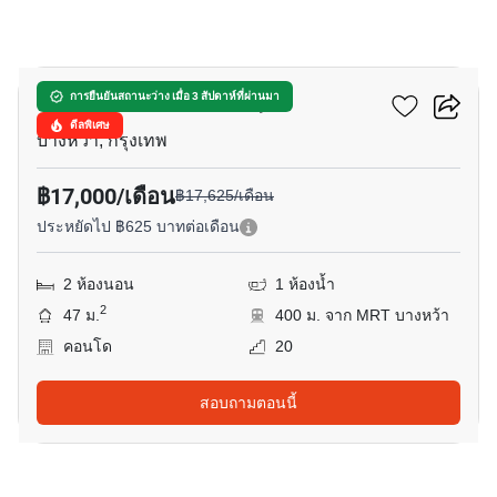
13
แอสปาย สาทร - ราชพฤกษ์
การยืนยันสถานะว่าง เมื่อ 3 สัปดาห์ที่ผ่านมา
ดีลพิเศษ
บางหว้า, กรุงเทพ
฿17,000/เดือน
฿17,625/เดือน
ประหยัดไป ฿625 บาทต่อเดือน
2 ห้องนอน
1 ห้องน้ำ
2
47 ม.
400 ม. จาก MRT บางหว้า
คอนโด
20
สอบถามตอนนี้