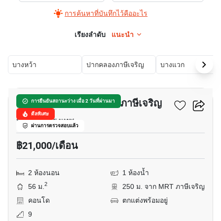
การค้นหาที่บันทึกไว้คืออะไร
เรียงลำดับ
แนะนำ
บางหว้า
ปากคลองภาษีเจริญ
บางแวก
13
ศุภาลัย เวอเรนด้า สถานี ภาษีเจริญ
การยืนยันสถานะว่าง เมื่อ 2 วันที่ผ่านมา
ดีลพิเศษ
บางหว้า, กรุงเทพ
ผ่านการตรวจสอบแล้ว
฿21,000/เดือน
2 ห้องนอน
1 ห้องน้ำ
2
56 ม.
250 ม. จาก MRT ภาษีเจริญ
คอนโด
ตกแต่งพร้อมอยู่
9