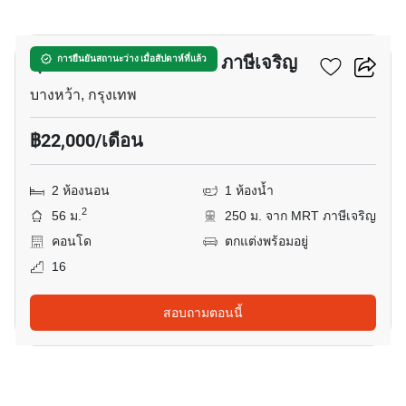
14
ศุภาลัย เวอเรนด้า สถานี ภาษีเจริญ
การยืนยันสถานะว่าง เมื่อสัปดาห์ที่แล้ว
บางหว้า, กรุงเทพ
฿22,000/เดือน
2 ห้องนอน
1 ห้องน้ำ
2
56 ม.
250 ม. จาก MRT ภาษีเจริญ
คอนโด
ตกแต่งพร้อมอยู่
16
สอบถามตอนนี้