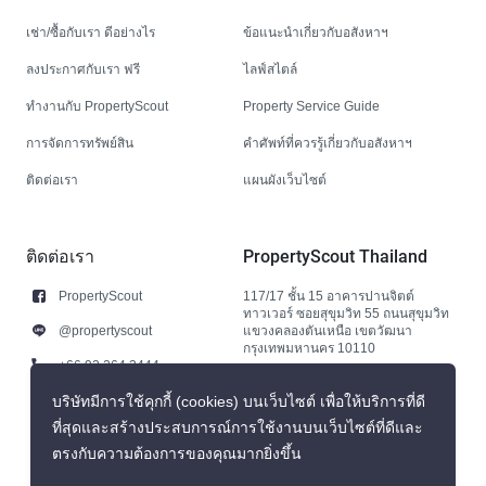
เช่า/ซื้อกับเรา ดีอย่างไร
ข้อแนะนำเกี่ยวกับอสังหาฯ
ลงประกาศกับเรา ฟรี
ไลฟ์สไตล์
ทำงานกับ PropertyScout
Property Service Guide
การจัดการทรัพย์สิน
คำศัพท์ที่ควรรู้เกี่ยวกับอสังหาฯ
ติดต่อเรา
แผนผังเว็บไซต์
ติดต่อเรา
PropertyScout Thailand
PropertyScout
117/17 ชั้น 15 อาคารปานจิตต์
ทาวเวอร์ ซอยสุขุมวิท 55 ถนนสุขุมวิท
@propertyscout
แขวงคลองตันเหนือ เขตวัฒนา
กรุงเทพมหานคร 10110
+66 92 264 3444
+66 92 264 3444
บริษัทมีการใช้คุกกี้ (cookies) บนเว็บไซต์ เพื่อให้บริการที่ดี
ที่สุดและสร้างประสบการณ์การใช้งานบนเว็บไซต์ที่ดีและ
contact@propertyscout.co.th
ตรงกับความต้องการของคุณมากยิ่งขึ้น