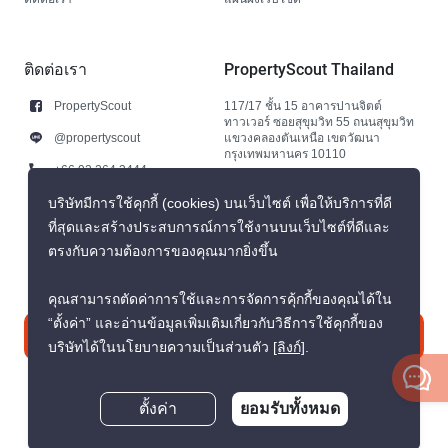
ติดต่อเรา
PropertyScout Thailand
PropertyScout
117/17 ชั้น 15 อาคารปานจิตต์
ทาวเวอร์ ซอยสุขุมวิท 55 ถนนสุขุมวิท
@propertyscout
แขวงคลองตันเหนือ เขตวัฒนา
กรุงเทพมหานคร 10110
+66 92 264 3444
+66 92 264 3444
บริษัทมีการใช้คุกกี้ (cookies) บนเว็บไซต์ เพื่อให้บริการที่ดี
ที่สุดและสร้างประสบการณ์การใช้งานบนเว็บไซต์ที่ดีและ
contact@propertyscout.co.th
ตรงกับความต้องการของคุณมากยิ่งขึ้น
คุณสามารถตัดค่าการใช้และการจัดการคุ้กกี้ของคุณได้ใน
“ตั้งค่า” และอ่านข้อมูลเพิ่มเติมเกี่ยวกับวิธีการใช้คุกกี้ของ
ติดต่อเรา
บริษัทได้ในนโยบายความเป็นส่วนตัว
[ลิงก์]
.
ตั้งค่า
ยอมรับทั้งหมด
สอบถามตอนนี้