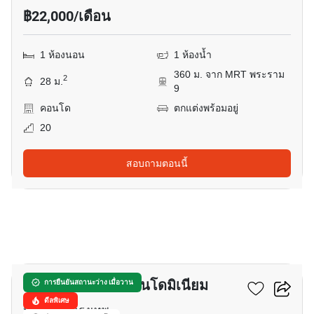
฿22,000/เดือน
1 ห้องนอน
1 ห้องน้ำ
360 ม. จาก MRT พระราม
2
28 ม.
9
คอนโด
ตกแต่งพร้อมอยู่
20
สอบถามตอนนี้
12
วิทยุ คอมเพล็กซ์ คอนโดมิเนียม
การยืนยันสถานะว่าง เมื่อวาน
ดีลพิเศษ
มักกะสัน, กรุงเทพ