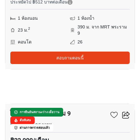
ประหยัดไป ฿512 บาทต่อเดือน
1 ห้องนอน
1 ห้องน้ำ
390 ม. จาก MRT พระราม
2
23 ม.
9
คอนโด
26
สอบถามตอนนี้
5
ไลฟ์ อโศก - พระราม 9
การยืนยันสถานะว่าง เมื่อวาน
ดีลพิเศษ
พระราม 9, กรุงเทพ
ผ่านการตรวจสอบแล้ว