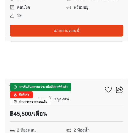
คอนโด
พร้อมอยู่
19
สอบถามตอนนี้
9
ไอดีโอ คิว วิคตอรี่
การยืนยันสถานะว่าง เมื่อสัปดาห์ที่แล้ว
ดีลพิเศษ
อนุสาวรีย์ชัยสมรภูมิ, กรุงเทพ
ผ่านการตรวจสอบแล้ว
฿45,500/เดือน
2 ห้องนอน
2 ห้องน้ำ