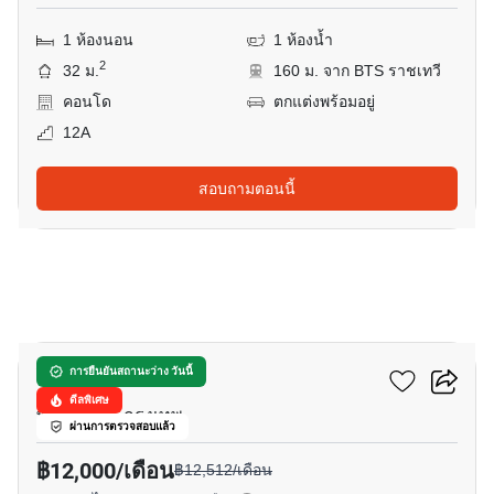
1 ห้องนอน
1 ห้องน้ำ
2
32 ม.
160 ม. จาก BTS ราชเทวี
คอนโด
ตกแต่งพร้อมอยู่
12A
สอบถามตอนนี้
9
ริทึ่ม อโศก
การยืนยันสถานะว่าง วันนี้
ดีลพิเศษ
พระราม 9, กรุงเทพ
ผ่านการตรวจสอบแล้ว
฿12,000/เดือน
฿12,512/เดือน