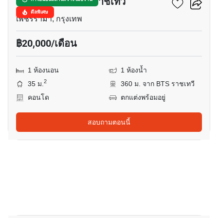
ไอดีโอ คิว สยาม - ราชเทวี
ดีลพิเศษ
เพชรรามา, กรุงเทพ
฿20,000/เดือน
1 ห้องนอน
1 ห้องน้ำ
2
35 ม.
360 ม. จาก BTS ราชเทวี
คอนโด
ตกแต่งพร้อมอยู่
สอบถามตอนนี้
6