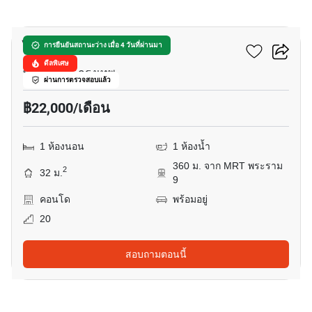
17
ไลฟ์ อโศก - พระราม 9
การยืนยันสถานะว่าง เมื่อ 4 วันที่ผ่านมา
ดีลพิเศษ
พระราม 9, กรุงเทพ
ผ่านการตรวจสอบแล้ว
฿22,000/เดือน
1 ห้องนอน
1 ห้องน้ำ
360 ม. จาก MRT พระราม
2
32 ม.
9
คอนโด
พร้อมอยู่
20
สอบถามตอนนี้