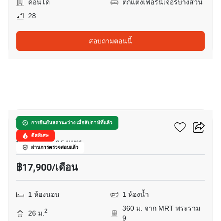
คอนโด
ตกแต่งเฟอร์นิเจอร์บางส่วน
28
สอบถามตอนนี้
7
ไลฟ์ อโศก - พระราม 9
การยืนยันสถานะว่าง เมื่อสัปดาห์ที่แล้ว
ดีลพิเศษ
พระราม 9, กรุงเทพ
ผ่านการตรวจสอบแล้ว
฿17,900/เดือน
1 ห้องนอน
1 ห้องน้ำ
360 ม. จาก MRT พระราม
2
26 ม.
9