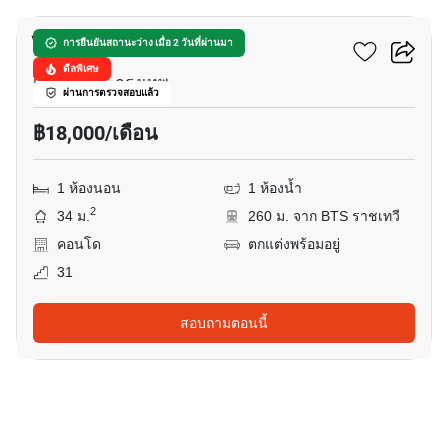
ไอดีโอ คิว ราชเทวี
การยืนยันสถานะว่าง เมื่อ 2 วันที่ผ่านมา
ดีลพิเศษ
เพชรรามา, กรุงเทพ
ผ่านการตรวจสอบแล้ว
฿18,000/เดือน
1 ห้องนอน
1 ห้องน้ำ
2
34 ม.
260 ม. จาก BTS ราชเทวี
คอนโด
ตกแต่งพร้อมอยู่
31
สอบถามตอนนี้