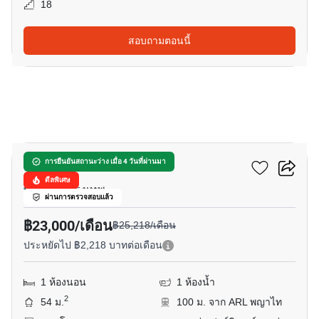
18
สอบถามตอนนี้
5
โนเบิล รีเวนต์
การยืนยันสถานะว่าง เมื่อ 4 วันที่ผ่านมา
ดีลพิเศษ
พญาไท, กรุงเทพ
ผ่านการตรวจสอบแล้ว
฿23,000/เดือน
฿25,218/เดือน
ประหยัดไป ฿2,218 บาทต่อเดือน
1 ห้องนอน
1 ห้องน้ำ
2
54 ม.
100 ม. จาก ARL พญาไท