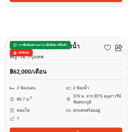
19
ดิ เอ็กซ์โทร พญาไท–รางน้ำ
การยืนยันสถานะว่าง เมื่อสัปดาห์ที่แล้ว
ดีลพิเศษ
พญาไท, กรุงเทพ
฿62,000/เดือน
2 ห้องนอน
2 ห้องน้ำ
370 ม. จาก BTS อนุสาวรีย์
2
66.7 ม.
ชัยสมรภูมิ
คอนโด
ตกแต่งพร้อมอยู่
7