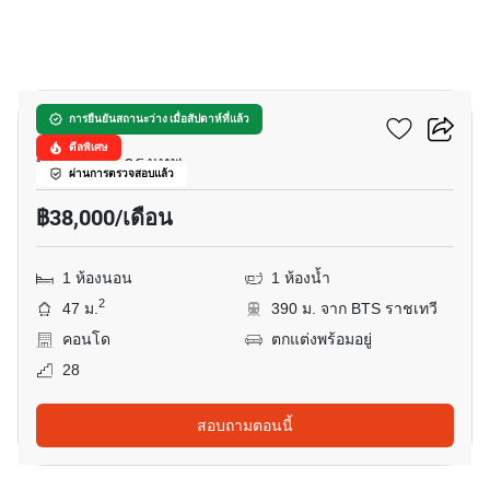
9
พาร์ค ออริจิ้น ราชเทวี
การยืนยันสถานะว่าง เมื่อสัปดาห์ที่แล้ว
ดีลพิเศษ
ทุ่งพญาไท, กรุงเทพ
ผ่านการตรวจสอบแล้ว
฿38,000/เดือน
1 ห้องนอน
1 ห้องน้ำ
2
47 ม.
390 ม. จาก BTS ราชเทวี
คอนโด
ตกแต่งพร้อมอยู่
28
สอบถามตอนนี้