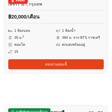
ดีลพิเศษ
เพชรรามา, กรุงเทพ
฿20,000/เดือน
1 ห้องนอน
1 ห้องน้ำ
2
35 ม.
360 ม. จาก BTS ราชเทวี
คอนโด
ตกแต่งพร้อมอยู่
15
สอบถามตอนนี้
5
การยืนยันสถานะว่าง เมื่อวาน