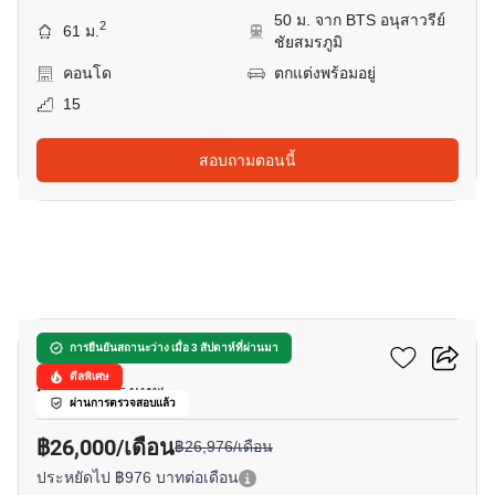
50 ม. จาก BTS อนุสาวรีย์
2
61 ม.
ชัยสมรภูมิ
คอนโด
ตกแต่งพร้อมอยู่
15
สอบถามตอนนี้
11
ดิ แอดเดรส สยาม-ราชเทวี
การยืนยันสถานะว่าง เมื่อ 3 สัปดาห์ที่ผ่านมา
ดีลพิเศษ
ราชเทวี, กรุงเทพ
ผ่านการตรวจสอบแล้ว
฿26,000/เดือน
฿26,976/เดือน
ประหยัดไป ฿976 บาทต่อเดือน