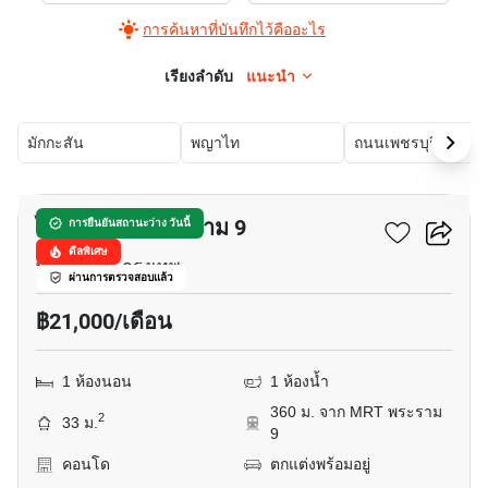
การค้นหาที่บันทึกไว้คืออะไร
เรียงลำดับ
แนะนำ
มักกะสัน
พญาไท
ถนนเพชรบุรี
7
ไลฟ์ อโศก - พระราม 9
การยืนยันสถานะว่าง วันนี้
ดีลพิเศษ
พระราม 9, กรุงเทพ
ผ่านการตรวจสอบแล้ว
฿21,000/เดือน
1 ห้องนอน
1 ห้องน้ำ
360 ม. จาก MRT พระราม
2
33 ม.
9
คอนโด
ตกแต่งพร้อมอยู่