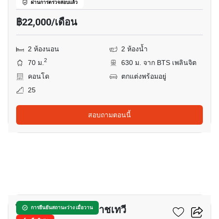
ผ่านการตรวจสอบแล้ว
฿22,000/เดือน
2 ห้องนอน
2 ห้องน้ำ
2
70 ม.
630 ม. จาก BTS เพลินจิต
คอนโด
ตกแต่งพร้อมอยู่
25
สอบถามตอนนี้
6
ไอดีโอ คิว สยาม - ราชเทวี
การยืนยันสถานะว่าง เมื่อวาน