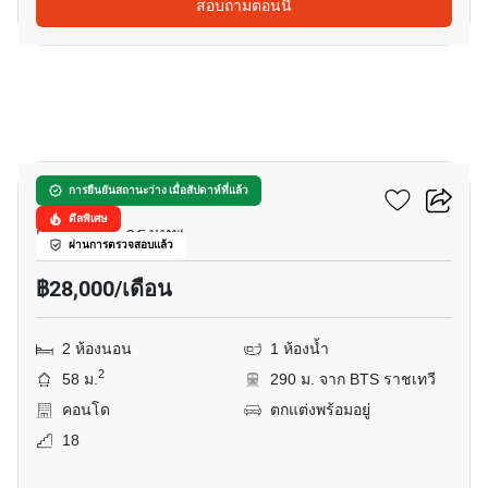
สอบถามตอนนี้
15
ดิ แอดเดรส สยาม
การยืนยันสถานะว่าง เมื่อสัปดาห์ที่แล้ว
ดีลพิเศษ
เพชรรามา, กรุงเทพ
ผ่านการตรวจสอบแล้ว
฿28,000/เดือน
2 ห้องนอน
1 ห้องน้ำ
2
58 ม.
290 ม. จาก BTS ราชเทวี
คอนโด
ตกแต่งพร้อมอยู่
18