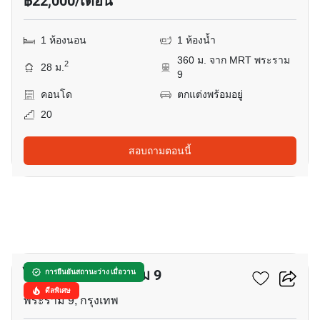
฿22,000/เดือน
1 ห้องนอน
1 ห้องน้ำ
360 ม. จาก MRT พระราม
2
28 ม.
9
คอนโด
ตกแต่งพร้อมอยู่
20
สอบถามตอนนี้
17
ไลฟ์ อโศก - พระราม 9
การยืนยันสถานะว่าง เมื่อวาน
ดีลพิเศษ
พระราม 9, กรุงเทพ