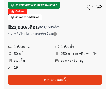
ไอดิโอ คิว พญาไท
การยืนยันสถานะว่าง เมื่อ 2 วันที่ผ่านมา
ดีลพิเศษ
ทุ่งพญาไท, กรุงเทพ
ผ่านการตรวจสอบแล้ว
฿23,000/เดือน
฿23,150/เดือน
ประหยัดไป ฿150 บาทต่อเดือน
1 ห้องนอน
1 ห้องน้ำ
2
50 ม.
250 ม. จาก ARL พญาไท
คอนโด
ตกแต่งพร้อมอยู่
19
สอบถามตอนนี้
7