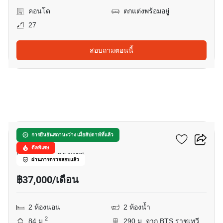
คอนโด
ตกแต่งพร้อมอยู่
27
สอบถามตอนนี้
5
ดิ แอดเดรส สยาม
การยืนยันสถานะว่าง เมื่อสัปดาห์ที่แล้ว
ดีลพิเศษ
เพชรรามา, กรุงเทพ
ผ่านการตรวจสอบแล้ว
฿37,000/เดือน
2 ห้องนอน
2 ห้องน้ำ
2
84 ม.
290 ม. จาก BTS ราชเทวี