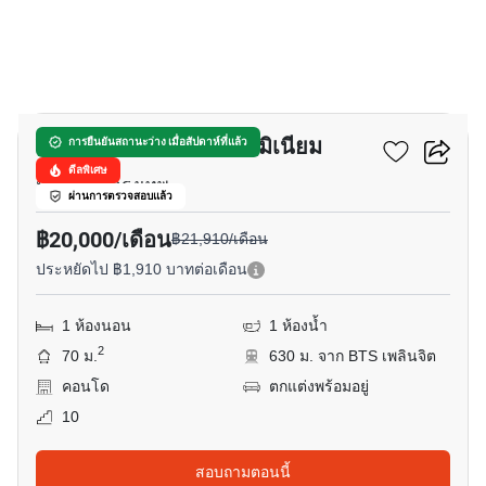
14
วิทยุ คอมเพล็กซ์ คอนโดมิเนียม
การยืนยันสถานะว่าง เมื่อสัปดาห์ที่แล้ว
ดีลพิเศษ
มักกะสัน, กรุงเทพ
ผ่านการตรวจสอบแล้ว
฿20,000/เดือน
฿21,910/เดือน
ประหยัดไป ฿1,910 บาทต่อเดือน
1 ห้องนอน
1 ห้องน้ำ
2
70 ม.
630 ม. จาก BTS เพลินจิต
คอนโด
ตกแต่งพร้อมอยู่
10
สอบถามตอนนี้