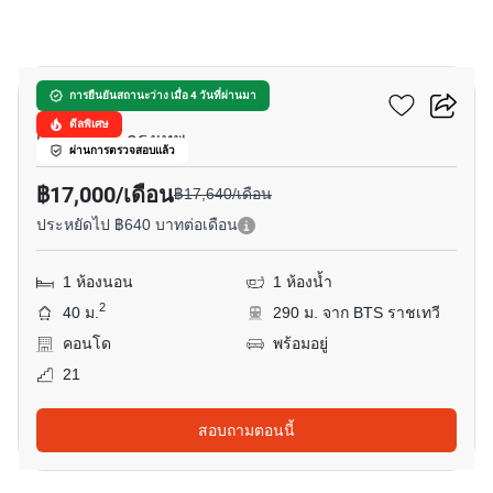
10
ดิ แอดเดรส สยาม
การยืนยันสถานะว่าง เมื่อ 4 วันที่ผ่านมา
ดีลพิเศษ
เพชรรามา, กรุงเทพ
ผ่านการตรวจสอบแล้ว
฿17,000/เดือน
฿17,640/เดือน
ประหยัดไป ฿640 บาทต่อเดือน
1 ห้องนอน
1 ห้องน้ำ
2
40 ม.
290 ม. จาก BTS ราชเทวี
คอนโด
พร้อมอยู่
21
สอบถามตอนนี้