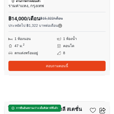
ผ่านการตรวจสอบแล้ว
รามคำแหง, กรุงเทพ
฿14,000/เดือน
฿15,322/เดือน
ประหยัดไป ฿1,322 บาทต่อเดือน
1 ห้องนอน
1 ห้องน้ำ
2
47 ม.
คอนโด
ตกแต่งพร้อมอยู่
8
สอบถามตอนนี้
10
ไอดีโอ รามคำแหง-ลำสาลี สเตชั่น
การยืนยันสถานะว่าง เมื่อสัปดาห์ที่แล้ว