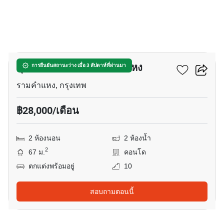
6
ศุภาลัย เวอเรนด้า รามคำแหง
การยืนยันสถานะว่าง เมื่อ 3 สัปดาห์ที่ผ่านมา
รามคำแหง, กรุงเทพ
฿28,000/เดือน
2 ห้องนอน
2 ห้องน้ำ
2
67 ม.
คอนโด
ตกแต่งพร้อมอยู่
10
สอบถามตอนนี้