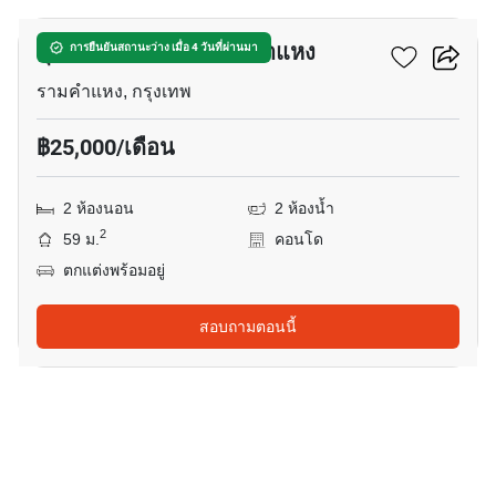
ศุภาลัย เวอเรนด้า รามคำแหง
การยืนยันสถานะว่าง เมื่อ 4 วันที่ผ่านมา
รามคำแหง, กรุงเทพ
฿25,000/เดือน
2 ห้องนอน
2 ห้องน้ำ
2
59 ม.
คอนโด
ตกแต่งพร้อมอยู่
สอบถามตอนนี้