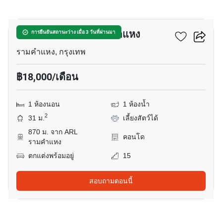
5
เมทริส พระราม 9-รามคำแหง
การยืนยันสถานะว่าง เมื่อ 3 วันที่ผ่านมา
รามคำแหง, กรุงเทพ
฿18,000/เดือน
1 ห้องนอน
1 ห้องน้ำ
2
31 ม.
เลี้ยงสัตว์ได้
870 ม. จาก ARL
คอนโด
รามคำแหง
ตกแต่งพร้อมอยู่
15
สอบถามตอนนี้