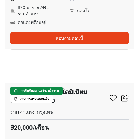
870 ม. จาก ARL
คอนโด
รามคำแหง
ตกแต่งพร้อมอยู่
สอบถามตอนนี้
12
อินสไปร์ เพลส คอนโดมิเนียม
การยืนยันสถานะว่าง เมื่อวาน
เอแบค พระราม9
ผ่านการตรวจสอบแล้ว
รามคำแหง, กรุงเทพ
฿20,000/เดือน