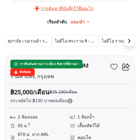
การค้นหาที่บันทึกไว้คืออะไร
เรียงลำดับ
แนะนำ
ศุภาลัย เวอเรนด้า รามคำแหง
ไอดีโอ พระราม 9 - ตัดใหม่
ไอดีโอ รามคำแหง-ลำสาลี ส
9
เมทริส พระราม 9-รามคำแหง
การยืนยันสถานะว่าง เมื่อ 2 สัปดาห์ที่ผ่านมา
ดีลพิเศษ
รามคำแหง, กรุงเทพ
฿25,000/เดือน
฿25,190/เดือน
ประหยัดไป ฿190 บาทต่อเดือน
2 ห้องนอน
1 ห้องน้ำ
2
55 ม.
เลี้ยงสัตว์ได้
870 ม. จาก ARL
คอนโด