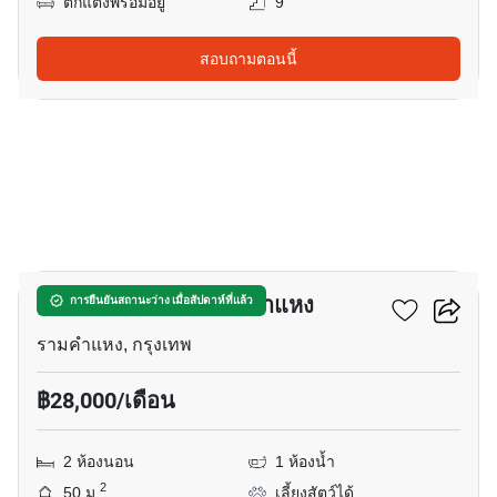
ตกแต่งพร้อมอยู่
9
สอบถามตอนนี้
6
เมทริส พระราม 9-รามคำแหง
การยืนยันสถานะว่าง เมื่อสัปดาห์ที่แล้ว
รามคำแหง, กรุงเทพ
฿28,000/เดือน
2 ห้องนอน
1 ห้องน้ำ
2
50 ม.
เลี้ยงสัตว์ได้