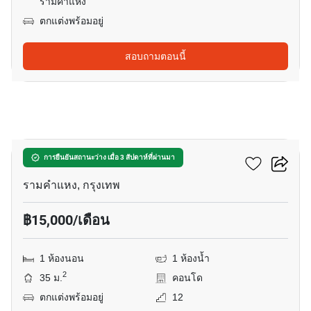
รามคำแหง
ตกแต่งพร้อมอยู่
สอบถามตอนนี้
8
นิช โมโน รามคําแหง
การยืนยันสถานะว่าง เมื่อ 3 สัปดาห์ที่ผ่านมา
รามคำแหง, กรุงเทพ
฿15,000/เดือน
1 ห้องนอน
1 ห้องน้ำ
2
35 ม.
คอนโด
ตกแต่งพร้อมอยู่
12