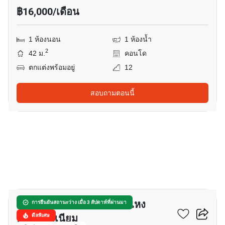
฿16,000/เดือน
1 ห้องนอน
1 ห้องน้ำ
2
42 ม.
คอนโด
ตกแต่งพร้อมอยู่
12
สอบถามตอนนี้
9
ศุภาลัย ซิตี้ รีสอร์ท รามคำแหง
การยืนยันสถานะว่าง เมื่อ 3 สัปดาห์ที่ผ่านมา
คอนโดมิเนียม
ดีลพิเศษ