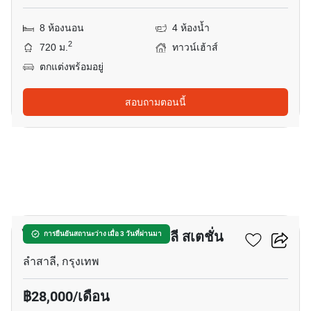
8 ห้องนอน
4 ห้องน้ำ
2
720 ม.
ทาวน์เฮ้าส์
ตกแต่งพร้อมอยู่
สอบถามตอนนี้
29
ไอดีโอ รามคำแหง-ลำสาลี สเตชั่น
การยืนยันสถานะว่าง เมื่อ 3 วันที่ผ่านมา
ลำสาลี, กรุงเทพ
฿28,000/เดือน