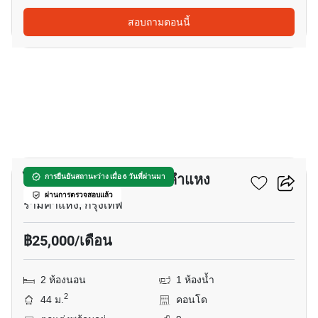
สอบถามตอนนี้
10
ไนท์บริดจ์ คอลลาจ รามคำแหง
การยืนยันสถานะว่าง เมื่อ 6 วันที่ผ่านมา
ผ่านการตรวจสอบแล้ว
รามคำแหง, กรุงเทพ
฿25,000/เดือน
2 ห้องนอน
1 ห้องน้ำ
2
44 ม.
คอนโด