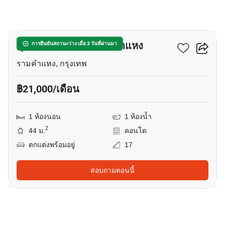
18
ศุภาลัย เวอเรนด้า รามคำแหง
การยืนยันสถานะว่าง เมื่อ 3 วันที่ผ่านมา
รามคำแหง, กรุงเทพ
฿21,000/เดือน
1 ห้องนอน
1 ห้องน้ำ
2
44 ม.
คอนโด
ตกแต่งพร้อมอยู่
17
สอบถามตอนนี้