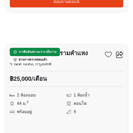
สอบถามตอนนี้
9
ไนท์บริดจ์ คอลลาจ รามคำแหง
การยืนยันสถานะว่าง เมื่อวาน
ผ่านการตรวจสอบแล้ว
รามคำแหง, กรุงเทพ
฿25,000/เดือน
2 ห้องนอน
1 ห้องน้ำ
2
44 ม.
คอนโด
พร้อมอยู่
9