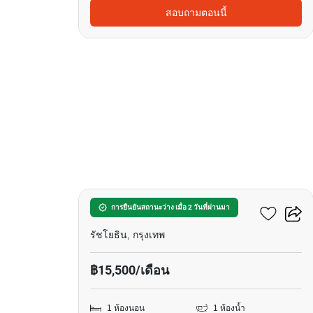
สอบถามตอนนี้
5
แอสปาย รัชโยธิน
การยืนยันสถานะว่าง เมื่อ 2 วันที่ผ่านมา
รัชโยธิน, กรุงเทพ
฿15,500/เดือน
1 ห้องนอน
1 ห้องน้ำ