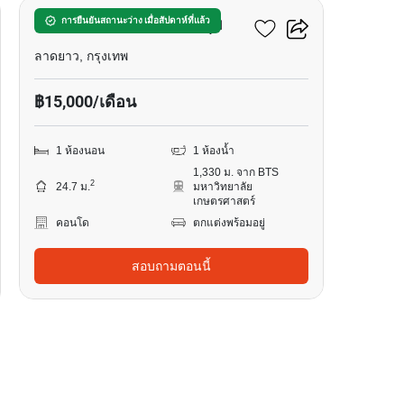
โมดิซ วอลท์ เกษตร ศรีปทุม
การยืนยันสถานะว่าง เมื่อสัปดาห์ที่แล้ว
ลาดยาว, กรุงเทพ
฿15,000/เดือน
1 ห้องนอน
1 ห้องน้ำ
1,330 ม. จาก BTS
2
24.7 ม.
มหาวิทยาลัย
เกษตรศาสตร์
คอนโด
ตกแต่งพร้อมอยู่
สอบถามตอนนี้