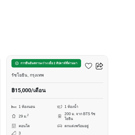
13
แอสปาย รัชโยธิน
การยืนยันสถานะว่าง เมื่อ 2 สัปดาห์ที่ผ่านมา
รัชโยธิน, กรุงเทพ
฿15,000/เดือน
1 ห้องนอน
1 ห้องน้ำ
200 ม. จาก BTS รัช
2
29 ม.
โยธิน
คอนโด
ตกแต่งพร้อมอยู่
3