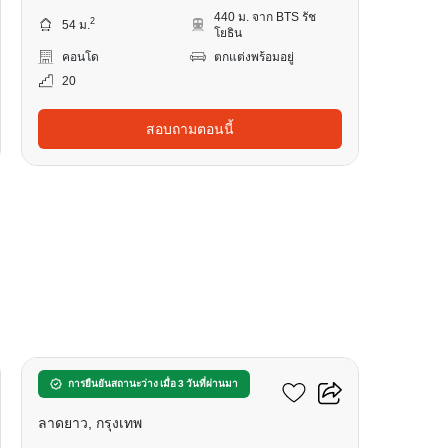
440 ม. จาก BTS รัช
2
54 ม.
โยธิน
คอนโด
ตกแต่งพร้อมอยู่
20
สอบถามตอนนี้
13
วินด์ รัชโยธิน
การยืนยันสถานะว่าง เมื่อ 3 วันที่ผ่านมา
ลาดยาว, กรุงเทพ