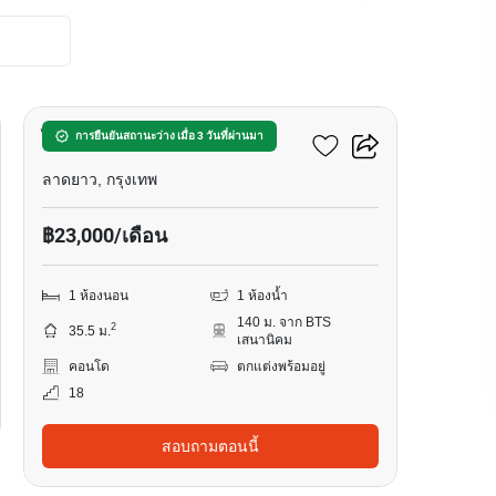
13
ไนท์บริดจ์ เกษตร - โซไซตี้
การยืนยันสถานะว่าง เมื่อ 3 วันที่ผ่านมา
ลาดยาว, กรุงเทพ
฿23,000/เดือน
1 ห้องนอน
1 ห้องน้ำ
140 ม. จาก BTS
2
35.5 ม.
เสนานิคม
คอนโด
ตกแต่งพร้อมอยู่
18
สอบถามตอนนี้