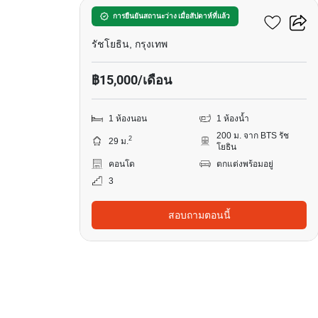
แอสปาย รัชโยธิน
การยืนยันสถานะว่าง เมื่อสัปดาห์ที่แล้ว
รัชโยธิน, กรุงเทพ
฿15,000/เดือน
1 ห้องนอน
1 ห้องน้ำ
200 ม. จาก BTS รัช
2
29 ม.
โยธิน
คอนโด
ตกแต่งพร้อมอยู่
3
สอบถามตอนนี้