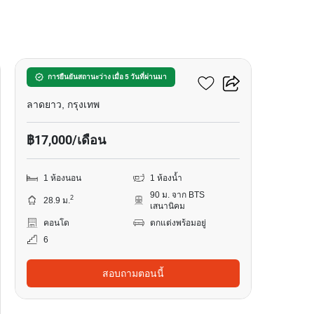
8
พรีมิโอ ควินโต
การยืนยันสถานะว่าง เมื่อ 5 วันที่ผ่านมา
ลาดยาว, กรุงเทพ
฿17,000/เดือน
1 ห้องนอน
1 ห้องน้ำ
90 ม. จาก BTS
2
28.9 ม.
เสนานิคม
คอนโด
ตกแต่งพร้อมอยู่
6
สอบถามตอนนี้