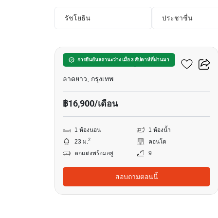
รัชโยธิน
ประชาชื่น
5
โค้บบ์ เกษตร-ศรีปทุม
การยืนยันสถานะว่าง เมื่อ 3 สัปดาห์ที่ผ่านมา
ลาดยาว, กรุงเทพ
฿16,900/เดือน
1 ห้องนอน
1 ห้องน้ำ
2
23 ม.
คอนโด
ตกแต่งพร้อมอยู่
9
สอบถามตอนนี้