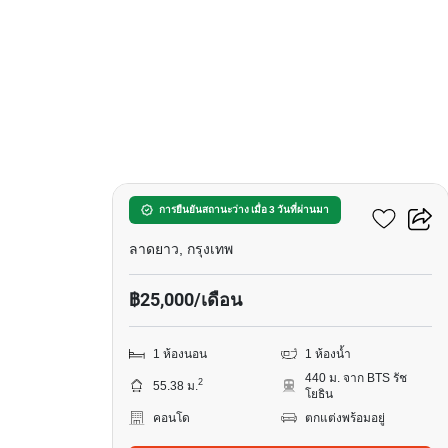
5
วินด์ รัชโยธิน
การยืนยันสถานะว่าง เมื่อ 3 วันที่ผ่านมา
ลาดยาว, กรุงเทพ
฿25,000/เดือน
1 ห้องนอน
1 ห้องน้ำ
440 ม. จาก BTS รัช
2
55.38 ม.
โยธิน
คอนโด
ตกแต่งพร้อมอยู่