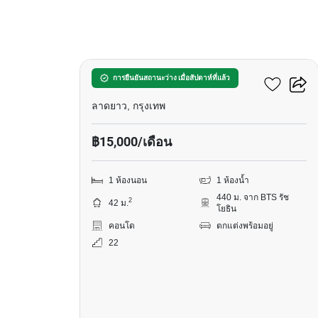
6
วินด์ รัชโยธิน
การยืนยันสถานะว่าง เมื่อสัปดาห์ที่แล้ว
ลาดยาว, กรุงเทพ
฿15,000/เดือน
1 ห้องนอน
1 ห้องน้ำ
440 ม. จาก BTS รัช
2
42 ม.
โยธิน
คอนโด
ตกแต่งพร้อมอยู่
22