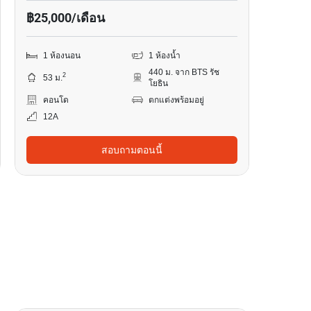
฿25,000/เดือน
1 ห้องนอน
1 ห้องน้ำ
440 ม. จาก BTS รัช
2
53 ม.
โยธิน
คอนโด
ตกแต่งพร้อมอยู่
12A
สอบถามตอนนี้
6