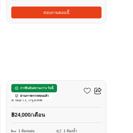
สอบถามตอนนี้
9
วินด์ รัชโยธิน
การยืนยันสถานะว่าง วันนี้
ผ่านการตรวจสอบแล้ว
ลาดยาว, กรุงเทพ
฿24,000/เดือน
1 ห้องนอน
1 ห้องน้ำ