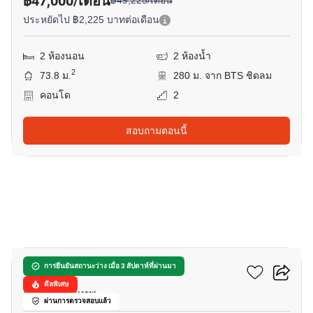
฿47,000/เดือน
฿49,225/เดือน
ประหยัดไป ฿2,225 บาทต่อเดือน
2 ห้องนอน
2 ห้องน้ำ
2
73.8 ม.
280 ม. จาก BTS ชิดลม
คอนโด
2
สอบถามตอนนี้
3
โรงแรม หรรษา
การยืนยันสถานะว่าง เมื่อ 3 สัปดาห์ที่ผ่านมา
ดีลพิเศษ
ลุมพินี, กรุงเทพ
ผ่านการตรวจสอบแล้ว