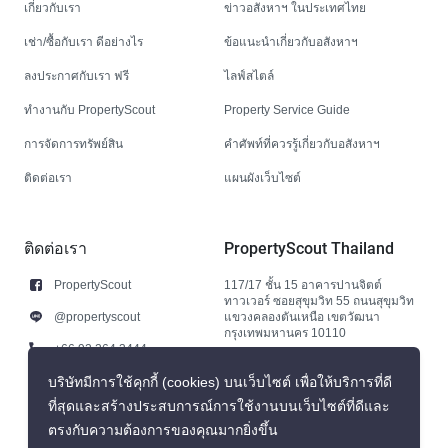
เกี่ยวกับเรา
ข่าวอสังหาฯ ในประเทศไทย
เช่า/ซื้อกับเรา ดีอย่างไร
ข้อแนะนำเกี่ยวกับอสังหาฯ
ลงประกาศกับเรา ฟรี
ไลฟ์สไตล์
ทำงานกับ PropertyScout
Property Service Guide
การจัดการทรัพย์สิน
คำศัพท์ที่ควรรู้เกี่ยวกับอสังหาฯ
ติดต่อเรา
แผนผังเว็บไซต์
ติดต่อเรา
PropertyScout Thailand
PropertyScout
117/17 ชั้น 15 อาคารปานจิตต์
ทาวเวอร์ ซอยสุขุมวิท 55 ถนนสุขุมวิท
@propertyscout
แขวงคลองตันเหนือ เขตวัฒนา
กรุงเทพมหานคร 10110
+66 92 264 3444
+66 92 264 3444
บริษัทมีการใช้คุกกี้ (cookies) บนเว็บไซต์ เพื่อให้บริการที่ดี
ที่สุดและสร้างประสบการณ์การใช้งานบนเว็บไซต์ที่ดีและ
contact@propertyscout.co.th
ตรงกับความต้องการของคุณมากยิ่งขึ้น