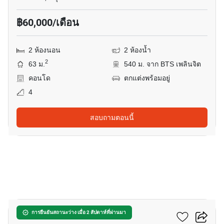
฿60,000/เดือน
2 ห้องนอน
2 ห้องน้ำ
2
63 ม.
540 ม. จาก BTS เพลินจิต
คอนโด
ตกแต่งพร้อมอยู่
4
สอบถามตอนนี้
8
ดิ แอดเดรส ชิดลม
การยืนยันสถานะว่าง เมื่อ 2 สัปดาห์ที่ผ่านมา