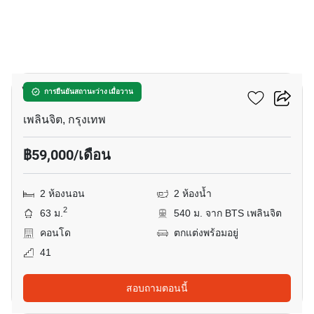
14
ไลฟ์ วัน ไวร์เลส
การยืนยันสถานะว่าง เมื่อวาน
เพลินจิต, กรุงเทพ
฿59,000/เดือน
2 ห้องนอน
2 ห้องน้ำ
2
63 ม.
540 ม. จาก BTS เพลินจิต
คอนโด
ตกแต่งพร้อมอยู่
41
สอบถามตอนนี้