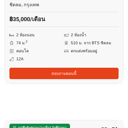
ชิดลม, กรุงเทพ
฿35,000/เดือน
2 ห้องนอน
2 ห้องน้ำ
2
74 ม.
510 ม. จาก BTS ชิดลม
คอนโด
ตกแต่งพร้อมอยู่
12A
สอบถามตอนนี้
14
การยืนยันสถานะว่าง เมื่อ 5 วันที่ผ่านมา