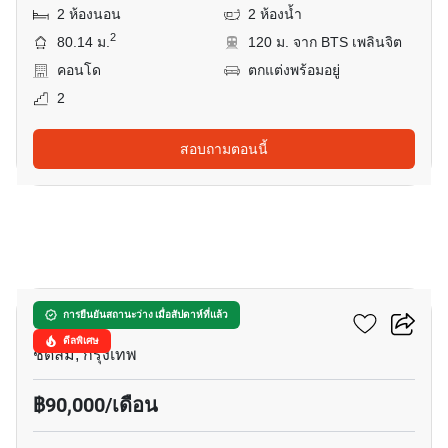
2 ห้องนอน
2 ห้องน้ำ
2
80.14 ม.
120 ม. จาก BTS เพลินจิต
คอนโด
ตกแต่งพร้อมอยู่
2
สอบถามตอนนี้
4
เดอะ พาร์ค ชิดลม
การยืนยันสถานะว่าง เมื่อสัปดาห์ที่แล้ว
ดีลพิเศษ
ชิดลม, กรุงเทพ
฿90,000/เดือน