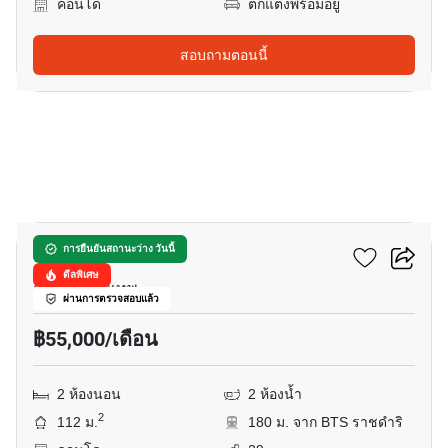
คอนโด
ตกแต่งพร้อมอยู่
สอบถามตอนนี้
2
เดอะ ราชดำริ
การยืนยันสถานะว่าง วันนี้
ดีลพิเศษ
ลุมพินี, กรุงเทพ
ผ่านการตรวจสอบแล้ว
฿55,000/เดือน
2 ห้องนอน
2 ห้องน้ำ
2
112 ม.
180 ม. จาก BTS ราชดำริ