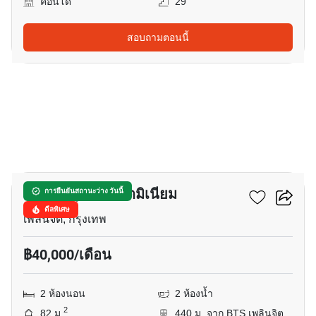
คอนโด
29
สอบถามตอนนี้
10
บ้าน สิริฤดี คอนโดมิเนียม
การยืนยันสถานะว่าง วันนี้
ดีลพิเศษ
เพลินจิต, กรุงเทพ
฿40,000/เดือน
2 ห้องนอน
2 ห้องน้ำ
2
82 ม.
440 ม. จาก BTS เพลินจิต