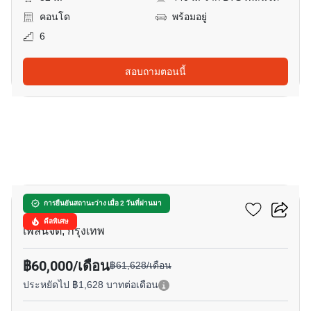
คอนโด
พร้อมอยู่
6
สอบถามตอนนี้
5
โนเบิล เพลินจิต
การยืนยันสถานะว่าง เมื่อ 2 วันที่ผ่านมา
ดีลพิเศษ
เพลินจิต, กรุงเทพ
฿60,000/เดือน
฿61,628/เดือน
ประหยัดไป ฿1,628 บาทต่อเดือน