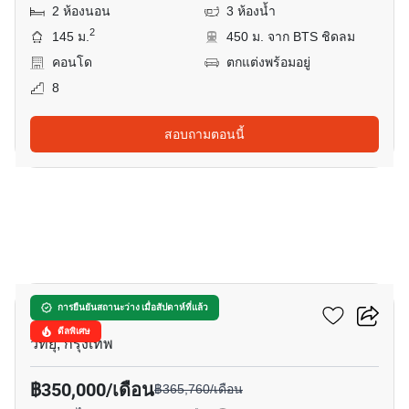
2 ห้องนอน
3 ห้องน้ำ
2
145 ม.
450 ม. จาก BTS ชิดลม
คอนโด
ตกแต่งพร้อมอยู่
8
สอบถามตอนนี้
24
วัน เอทตี้ไนน์ ไวร์เลส
การยืนยันสถานะว่าง เมื่อสัปดาห์ที่แล้ว
ดีลพิเศษ
วิทยุ, กรุงเทพ
฿350,000/เดือน
฿365,760/เดือน