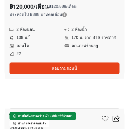
฿120,000/เดือน
฿120,888/เดือน
ประหยัดไป ฿888 บาทต่อเดือน
2 ห้องนอน
2 ห้องน้ำ
2
138 ม.
170 ม. จาก BTS ราชดำริ
คอนโด
ตกแต่งพร้อมอยู่
22
สอบถามตอนนี้
6
ไลฟ์ วัน ไวร์เลส
การยืนยันสถานะว่าง เมื่อ 3 สัปดาห์ที่ผ่านมา
ผ่านการตรวจสอบแล้ว
เพลินจิต, กรุงเทพ