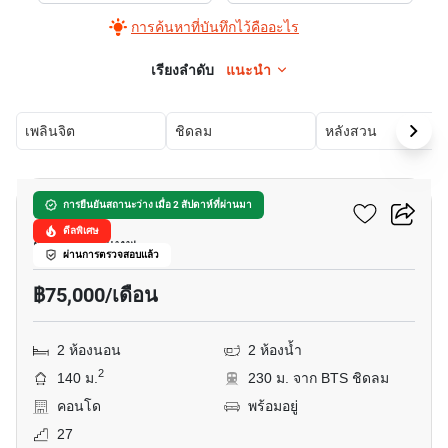
การค้นหาที่บันทึกไว้คืออะไร
เรียงลำดับ
แนะนำ
เพลินจิต
ชิดลม
หลังสวน
22
เพรซิเดนท์ เพลส
การยืนยันสถานะว่าง เมื่อ 2 สัปดาห์ที่ผ่านมา
ดีลพิเศษ
ชิดลม, กรุงเทพ
ผ่านการตรวจสอบแล้ว
฿75,000/เดือน
2 ห้องนอน
2 ห้องน้ำ
2
140 ม.
230 ม. จาก BTS ชิดลม
คอนโด
พร้อมอยู่
27