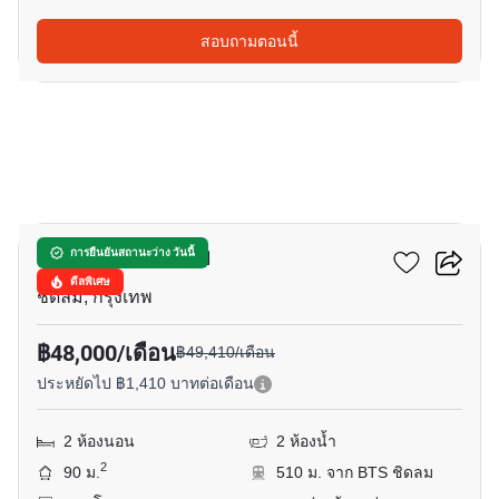
สอบถามตอนนี้
10
ดิ แอดเดรส ชิดลม
การยืนยันสถานะว่าง วันนี้
ดีลพิเศษ
ชิดลม, กรุงเทพ
฿48,000/เดือน
฿49,410/เดือน
ประหยัดไป ฿1,410 บาทต่อเดือน
2 ห้องนอน
2 ห้องน้ำ
2
90 ม.
510 ม. จาก BTS ชิดลม