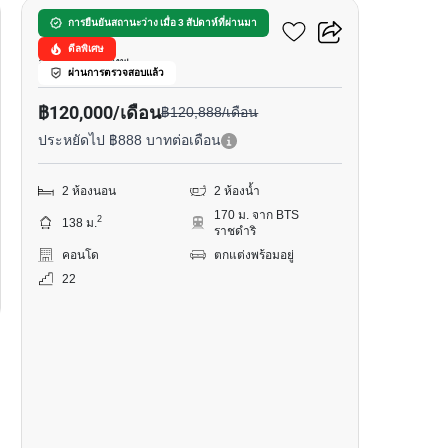
โรงแรม หรรษา
การยืนยันสถานะว่าง เมื่อ 3 สัปดาห์ที่ผ่านมา
ดีลพิเศษ
ลุมพินี, กรุงเทพ
ผ่านการตรวจสอบแล้ว
฿120,000/เดือน
฿120,888/เดือน
ประหยัดไป ฿888 บาทต่อเดือน
2 ห้องนอน
2 ห้องน้ำ
170 ม. จาก BTS
2
138 ม.
ราชดำริ
คอนโด
ตกแต่งพร้อมอยู่
22