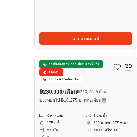
สอบถามตอนนี้
19
ต้นสน วัน เรสซิเดนซ์
การยืนยันสถานะว่าง เมื่อสัปดาห์ที่แล้ว
ดีลพิเศษ
ลุมพินี, กรุงเทพ
ผ่านการตรวจสอบแล้ว
฿230,000/เดือน
฿240,275/เดือน
ประหยัดไป ฿10,275 บาทต่อเดือน
3 ห้องนอน
4 ห้องน้ำ
2
175 ม.
320 ม. จาก BTS ชิดลม
คอนโด
ตกแต่งพร้อมอยู่