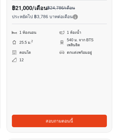
฿21,000/เดือน
฿24,786/เดือน
ประหยัดไป ฿3,786 บาทต่อเดือน
1 ห้องนอน
1 ห้องน้ำ
540 ม. จาก BTS
2
25.5 ม.
เพลินจิต
คอนโด
ตกแต่งพร้อมอยู่
12
สอบถามตอนนี้
3