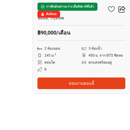
เดอะ พาร์ค ชิดลม
การยืนยันสถานะว่าง เมื่อสัปดาห์ที่แล้ว
ดีลพิเศษ
ชิดลม, กรุงเทพ
฿90,000/เดือน
2 ห้องนอน
3 ห้องน้ำ
2
145 ม.
450 ม. จาก BTS ชิดลม
คอนโด
ตกแต่งพร้อมอยู่
8
สอบถามตอนนี้