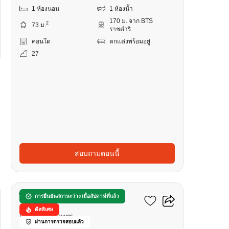
1 ห้องนอน
1 ห้องน้ำ
170 ม. จาก BTS
2
73 ม.
ราชดำริ
คอนโด
ตกแต่งพร้อมอยู่
27
สอบถามตอนนี้
12
ไลฟ์ วัน ไวร์เลส
การยืนยันสถานะว่าง เมื่อสัปดาห์ที่แล้ว
ดีลพิเศษ
เพลินจิต, กรุงเทพ
ผ่านการตรวจสอบแล้ว