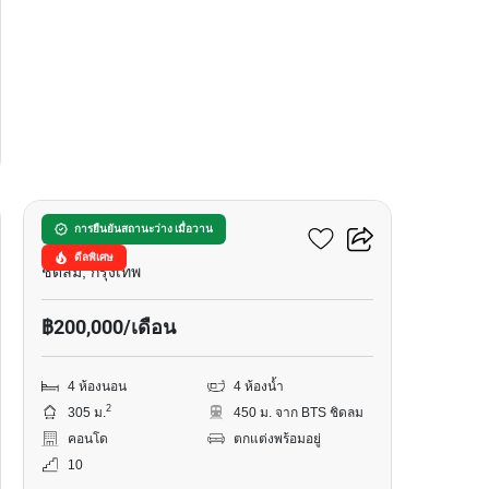
36
เดอะ พาร์ค ชิดลม
การยืนยันสถานะว่าง เมื่อวาน
ดีลพิเศษ
ชิดลม, กรุงเทพ
฿200,000/เดือน
4 ห้องนอน
4 ห้องน้ำ
2
305 ม.
450 ม. จาก BTS ชิดลม
คอนโด
ตกแต่งพร้อมอยู่
10