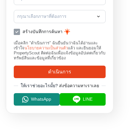
บ่อนไก่
สวนลุมพินี
ร
กรุณาเลือกภาษาที่ต้องการ
สร้างบันทึกการค้นหา
เมื่อคลิก "ดำเนินการ" ฉันยืนยันว่าฉันได้อ่านและ
เข้าใจ
นโยบายความเป็นส่วนตัว
แล้ว และยินยอมให้
PropertyScout ติดต่อฉันเพื่อแจ้งข้อมูลอัปเดตเกี่ยวกับ
ทรัพย์สินและข้อมูลที่เกี่ยวข้อง
ดำเนินการ
ให้เราช่วยอะไรมั้ย?
ส่งข้อความหาเราเลย
WhatsApp
LINE