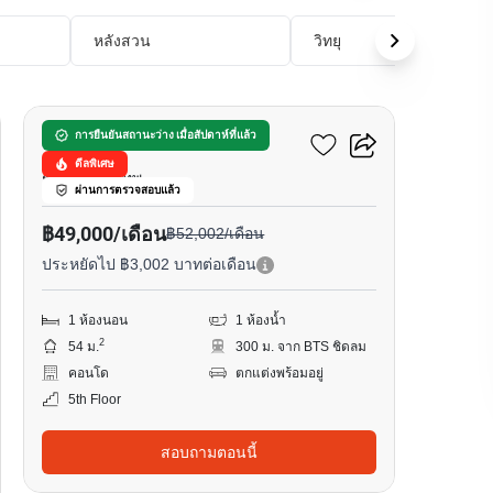
หลังสวน
วิทยุ
6
28 ชิดลม
การยืนยันสถานะว่าง เมื่อสัปดาห์ที่แล้ว
ดีลพิเศษ
ชิดลม, กรุงเทพ
ผ่านการตรวจสอบแล้ว
฿49,000/เดือน
฿52,002/เดือน
ประหยัดไป ฿3,002 บาทต่อเดือน
1 ห้องนอน
1 ห้องน้ำ
2
54 ม.
300 ม. จาก BTS ชิดลม
คอนโด
ตกแต่งพร้อมอยู่
5th Floor
สอบถามตอนนี้