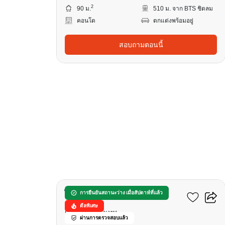
2
90 ม.
510 ม. จาก BTS ชิดลม
คอนโด
ตกแต่งพร้อมอยู่
สอบถามตอนนี้
12
ไลฟ์ วัน ไวร์เลส
การยืนยันสถานะว่าง เมื่อสัปดาห์ที่แล้ว
ดีลพิเศษ
เพลินจิต, กรุงเทพ
ผ่านการตรวจสอบแล้ว