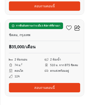
สอบถามตอนนี้
8
ดิ แอดเดรส ชิดลม
การยืนยันสถานะว่าง เมื่อ 3 สัปดาห์ที่ผ่านมา
ชิดลม, กรุงเทพ
฿35,000/เดือน
2 ห้องนอน
2 ห้องน้ำ
2
74 ม.
510 ม. จาก BTS ชิดลม
คอนโด
ตกแต่งพร้อมอยู่
12A
สอบถามตอนนี้