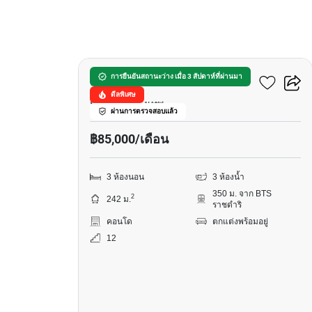
17
หลังสวน วิลล์ คอนโดมิเนียม
การยืนยันสถานะว่าง เมื่อ 3 สัปดาห์ที่ผ่านมา
ดีลพิเศษ
หลังสวน, กรุงเทพ
ผ่านการตรวจสอบแล้ว
฿85,000/เดือน
3 ห้องนอน
3 ห้องน้ำ
350 ม. จาก BTS
2
242 ม.
ราชดำริ
คอนโด
ตกแต่งพร้อมอยู่
12