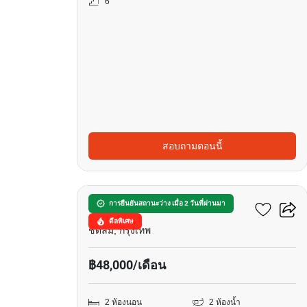
6
สอบถามตอนนี้
10
ดิ แอดเดรส ชิดลม
การยืนยันสถานะว่าง เมื่อ 2 วันที่ผ่านมา
ดีลพิเศษ
ชิดลม, กรุงเทพ
฿48,000/เดือน
2 ห้องนอน
2 ห้องน้ำ