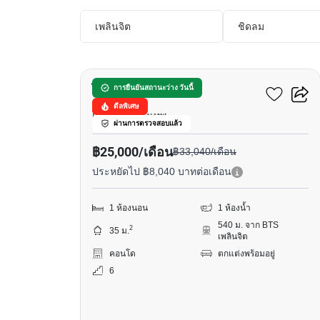
เพลินจิต
ชิดลม
7
ไลฟ์ วัน ไวร์เลส
การยืนยันสถานะว่าง วันนี้
ดีลพิเศษ
เพลินจิต, กรุงเทพ
ผ่านการตรวจสอบแล้ว
฿25,000/เดือน
฿33,040/เดือน
ประหยัดไป ฿8,040 บาทต่อเดือน
1 ห้องนอน
1 ห้องน้ำ
540 ม. จาก BTS
2
35 ม.
เพลินจิต
คอนโด
ตกแต่งพร้อมอยู่
6