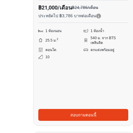
฿21,000/เดือน
฿24,786/เดือน
ประหยัดไป ฿3,786 บาทต่อเดือน
1 ห้องนอน
1 ห้องน้ำ
540 ม. จาก BTS
2
25.5 ม.
เพลินจิต
คอนโด
ตกแต่งพร้อมอยู่
10
สอบถามตอนนี้
4