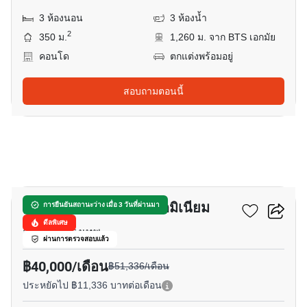
3 ห้องนอน
3 ห้องน้ำ
2
350 ม.
1,260 ม. จาก BTS เอกมัย
คอนโด
ตกแต่งพร้อมอยู่
สอบถามตอนนี้
5
ท็อป วิว ทาวเวอร์ คอนโดมิเนียม
การยืนยันสถานะว่าง เมื่อ 3 วันที่ผ่านมา
ดีลพิเศษ
สุขุมวิท, กรุงเทพ
ผ่านการตรวจสอบแล้ว
฿40,000/เดือน
฿51,336/เดือน
ประหยัดไป ฿11,336 บาทต่อเดือน