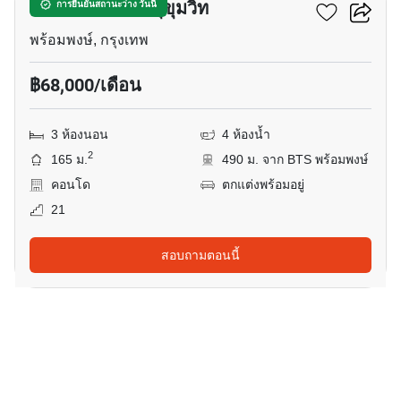
รอยัล คาสเซอร์ สุขุมวิท
การยืนยันสถานะว่าง วันนี้
พร้อมพงษ์, กรุงเทพ
฿68,000/เดือน
3 ห้องนอน
4 ห้องน้ำ
2
165 ม.
490 ม. จาก BTS พร้อมพงษ์
คอนโด
ตกแต่งพร้อมอยู่
21
สอบถามตอนนี้
13