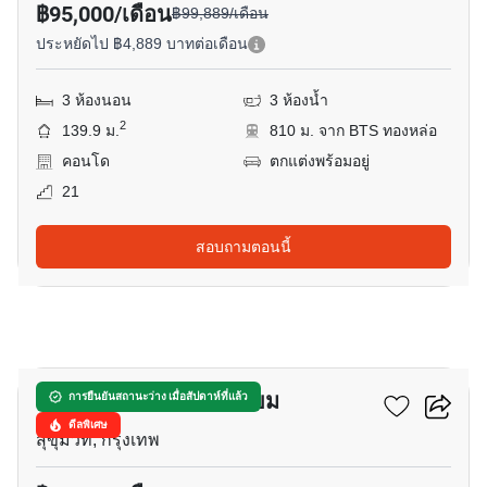
฿95,000/เดือน
฿99,889/เดือน
ประหยัดไป ฿4,889 บาทต่อเดือน
3 ห้องนอน
3 ห้องน้ำ
2
139.9 ม.
810 ม. จาก BTS ทองหล่อ
คอนโด
ตกแต่งพร้อมอยู่
21
สอบถามตอนนี้
14
ร่วมใจ ไฮท์ คอนโดมิเนียม
การยืนยันสถานะว่าง เมื่อสัปดาห์ที่แล้ว
ดีลพิเศษ
สุขุมวิท, กรุงเทพ