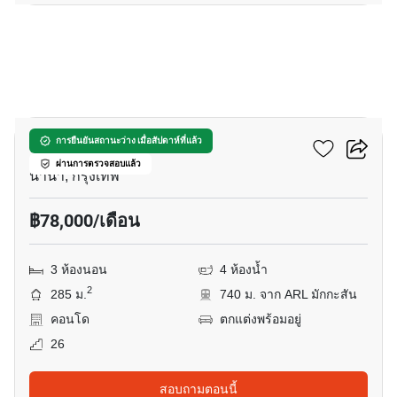
11
ทาวเวอร์ พาร์ค
การยืนยันสถานะว่าง เมื่อสัปดาห์ที่แล้ว
ผ่านการตรวจสอบแล้ว
นานา, กรุงเทพ
฿78,000/เดือน
3 ห้องนอน
4 ห้องน้ำ
2
285 ม.
740 ม. จาก ARL มักกะสัน
คอนโด
ตกแต่งพร้อมอยู่
26
สอบถามตอนนี้