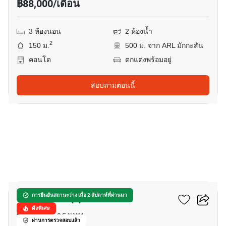
฿88,000/เดือน
3 ห้องนอน
2 ห้องน้ำ
2
150 ม.
500 ม. จาก ARL มักกะสัน
คอนโด
ตกแต่งพร้อมอยู่
สอบถามตอนนี้
12
เลอ รัฟฟิเน่ สุขุมวิท 31
การยืนยันสถานะว่าง เมื่อ 2 สัปดาห์ที่ผ่านมา
ดีลพิเศษ
พร้อมพงษ์, กรุงเทพ
ผ่านการตรวจสอบแล้ว