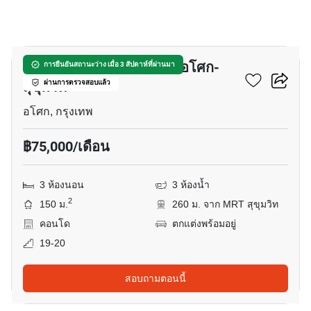
17
เดอะ มาสเตอร์ เซ็นเธรี่ยม อโศก-
การยืนยันสถานะว่าง เมื่อ 3 สัปดาห์ที่ผ่านมา
สุขุมวิท
ผ่านการตรวจสอบแล้ว
อโศก, กรุงเทพ
฿75,000/เดือน
3 ห้องนอน
3 ห้องน้ำ
2
150 ม.
260 ม. จาก MRT สุขุมวิท
คอนโด
ตกแต่งพร้อมอยู่
19-20
สอบถามตอนนี้