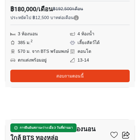
฿180,000/เดือน
฿192,500/เดือน
ประหยัดไป ฿12,500 บาทต่อเดือน
3 ห้องนอน
4 ห้องน้ำ
2
385 ม.
เลี้ยงสัตว์ได้
570 ม. จาก BTS พร้อมพงษ์
คอนโด
ตกแต่งพร้อมอยู่
13-14
สอบถามตอนนี้
9
เซอร์วิสอพาร์ทเมนท์ 3-ห้องนอน
การยืนยันสถานะว่าง เมื่อ 3 วันที่ผ่านมา
ใกล้ BTS ทองหล่อ