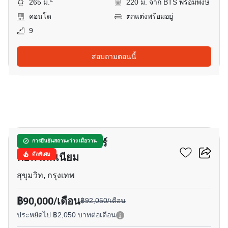
265 ม.
220 ม. จาก BTS พร้อมพงษ์
คอนโด
ตกแต่งพร้อมอยู่
9
สอบถามตอนนี้
18
โอเรียลเต็ล ทาวเวอร์
การยืนยันสถานะว่าง เมื่อวาน
คอนโดมิเนียม
ดีลพิเศษ
สุขุมวิท, กรุงเทพ
฿90,000/เดือน
฿92,050/เดือน
ประหยัดไป ฿2,050 บาทต่อเดือน