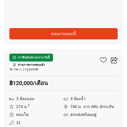
สอบถามตอนนี้
24
ทาวเวอร์ พาร์ค
การยืนยันสถานะว่าง วันนี้
ผ่านการตรวจสอบแล้ว
นานา, กรุงเทพ
฿120,000/เดือน
3 ห้องนอน
3 ห้องน้ำ
2
274 ม.
740 ม. จาก ARL มักกะสัน
คอนโด
ตกแต่งพร้อมอยู่
11