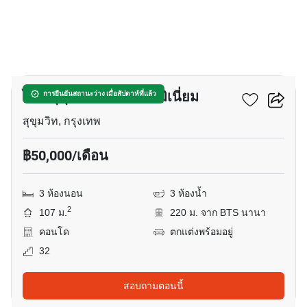
23
ไฮด์ สุขุมวิท 13 คอนโดมิเนี่ยม
การยืนยันสถานะว่าง เมื่อสัปดาห์ที่แล้ว
สุขุมวิท, กรุงเทพ
฿50,000/เดือน
3 ห้องนอน
3 ห้องน้ำ
2
107 ม.
220 ม. จาก BTS นานา
คอนโด
ตกแต่งพร้อมอยู่
32
สอบถามตอนนี้