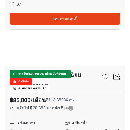
37
สอบถามตอนนี้
18
บ้านสวนเพชร คอนโดมิเนียม
การยืนยันสถานะว่าง เมื่อ 6 วันที่ผ่านมา
ดีลพิเศษ
พร้อมพงษ์, กรุงเทพ
ผ่านการตรวจสอบแล้ว
฿85,000/เดือน
฿113,685/เดือน
ประหยัดไป ฿28,685 บาทต่อเดือน
3 ห้องนอน
4 ห้องน้ำ
2