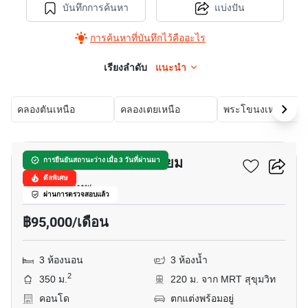
บันทึกการค้นหา
แบ่งปัน
การค้นหาที่บันทึกไว้คืออะไร
เรียงลำดับ
แนะนำ
คลองตันเหนือ
คลองเตยเหนือ
พระโขนงเหนือ
20
วัฒนา ไฮทส์ คอนโดมิเนียม
การยืนยันสถานะว่าง เมื่อ 3 วันที่ผ่านมา
ดีลพิเศษ
อโศก, กรุงเทพ
ผ่านการตรวจสอบแล้ว
฿95,000/เดือน
3 ห้องนอน
3 ห้องน้ำ
2
350 ม.
220 ม. จาก MRT สุขุมวิท
คอนโด
ตกแต่งพร้อมอยู่