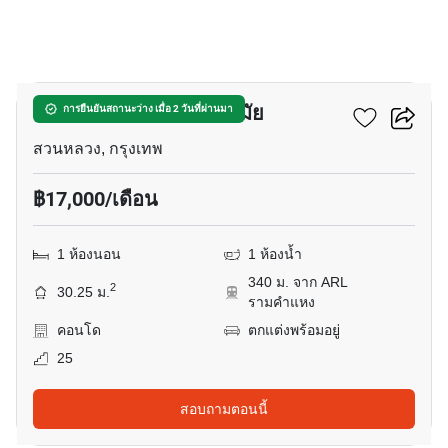
7
เดอะ ทรี พัฒนาการ-เอกมัย
การยืนยันสถานะว่าง เมื่อ 2 วันที่ผ่านมา
สวนหลวง, กรุงเทพ
฿17,000/เดือน
1 ห้องนอน
1 ห้องน้ำ
340 ม. จาก ARL
2
30.25 ม.
รามคำแหง
คอนโด
ตกแต่งพร้อมอยู่
25
สอบถามตอนนี้