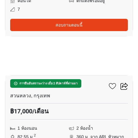
คอนโด
ตกแต่งพร้อมอยู่
7
สอบถามตอนนี้
11
ฟลอร่าวิลล์ คอนโดมิเนียม
การยืนยันสถานะว่าง เมื่อ 2 สัปดาห์ที่ผ่านมา
สวนหลวง, กรุงเทพ
฿17,000/เดือน
1 ห้องนอน
2 ห้องน้ำ
2
82.55 ม.
360 ม. จาก ARL หัวหมาก