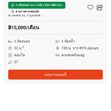
อาร์ทิมิส สุขุมวิท 77
การยืนยันสถานะว่าง เมื่อ 2 สัปดาห์ที่ผ่านมา
ผ่านการตรวจสอบแล้ว
สวนหลวง, กรุงเทพ
฿15,000/เดือน
1 ห้องนอน
1 ห้องน้ำ
2
31 ม.
720 ม. จาก BTS อ่อนนุช
คอนโด
ตกแต่งพร้อมอยู่
27
สอบถามตอนนี้
23