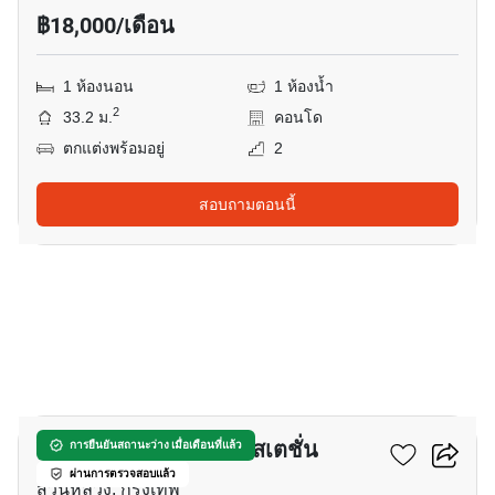
฿18,000/เดือน
1 ห้องนอน
1 ห้องน้ำ
2
33.2 ม.
คอนโด
ตกแต่งพร้อมอยู่
2
สอบถามตอนนี้
8
ริชพาร์ค แอท ทริปเปิ้ล สเตชั่น
การยืนยันสถานะว่าง เมื่อเดือนที่แล้ว
ผ่านการตรวจสอบแล้ว
สวนหลวง, กรุงเทพ