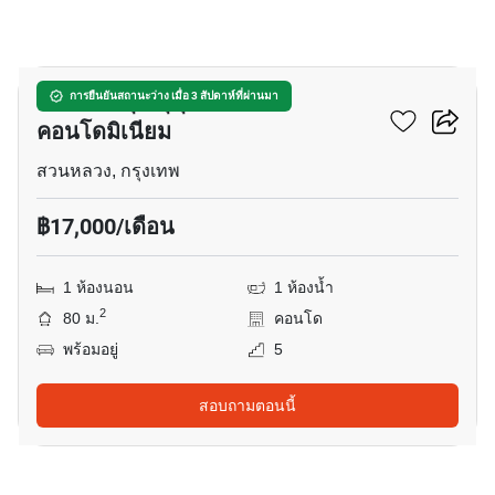
7
บ้านอ่อนนุช สุขุมวิท 77
การยืนยันสถานะว่าง เมื่อ 3 สัปดาห์ที่ผ่านมา
คอนโดมิเนียม
สวนหลวง, กรุงเทพ
฿17,000/เดือน
1 ห้องนอน
1 ห้องน้ำ
2
80 ม.
คอนโด
พร้อมอยู่
5
สอบถามตอนนี้