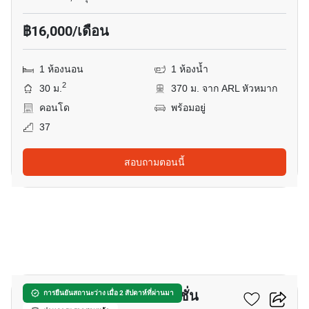
฿16,000/เดือน
1 ห้องนอน
1 ห้องน้ำ
2
30 ม.
370 ม. จาก ARL หัวหมาก
คอนโด
พร้อมอยู่
37
สอบถามตอนนี้
8
ริชพาร์ค แอท ทริปเปิ้ล สเตชั่น
การยืนยันสถานะว่าง เมื่อ 2 สัปดาห์ที่ผ่านมา