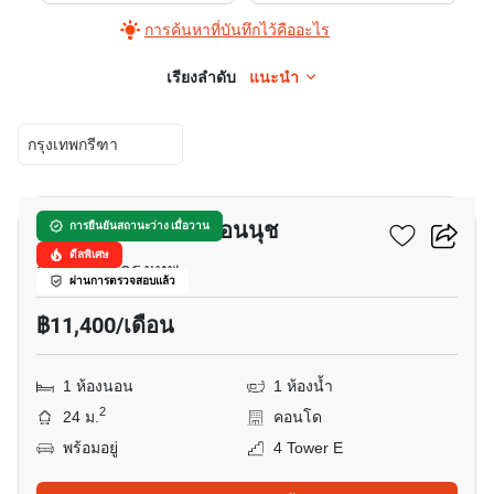
การค้นหาที่บันทึกไว้คืออะไร
เรียงลำดับ
แนะนำ
กรุงเทพกรีฑา
17
แอทโมซ โอเอซิส อ่อนนุช
การยืนยันสถานะว่าง เมื่อวาน
ดีลพิเศษ
สวนหลวง, กรุงเทพ
ผ่านการตรวจสอบแล้ว
฿11,400/เดือน
1 ห้องนอน
1 ห้องน้ำ
2
24 ม.
คอนโด
พร้อมอยู่
4 Tower E