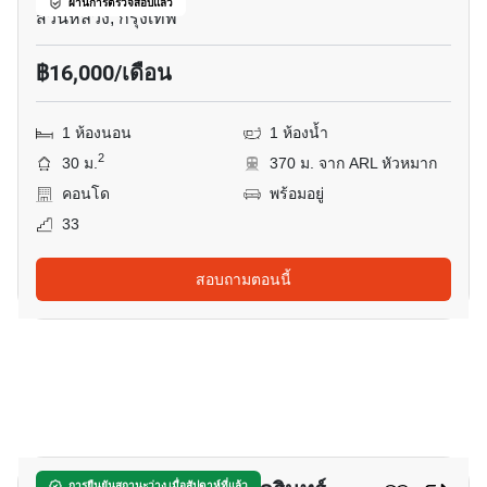
ผ่านการตรวจสอบแล้ว
สวนหลวง, กรุงเทพ
฿16,000/เดือน
1 ห้องนอน
1 ห้องน้ำ
2
30 ม.
370 ม. จาก ARL หัวหมาก
คอนโด
พร้อมอยู่
33
สอบถามตอนนี้
9
การยืนยันสถานะว่าง เมื่อสัปดาห์ที่แล้ว