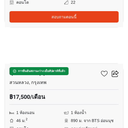
คอนโด
22
สอบถามตอนนี้
17
ลุมพินี วิลล์ สุขุมวิท 77
การยืนยันสถานะว่าง เมื่อสัปดาห์ที่แล้ว
สวนหลวง, กรุงเทพ
฿17,500/เดือน
1 ห้องนอน
1 ห้องน้ำ
2
46 ม.
890 ม. จาก BTS อ่อนนุช