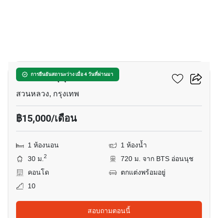
8
อาร์ทิมิส สุขุมวิท 77
การยืนยันสถานะว่าง เมื่อ 4 วันที่ผ่านมา
สวนหลวง, กรุงเทพ
฿15,000/เดือน
1 ห้องนอน
1 ห้องน้ำ
2
30 ม.
720 ม. จาก BTS อ่อนนุช
คอนโด
ตกแต่งพร้อมอยู่
10
สอบถามตอนนี้