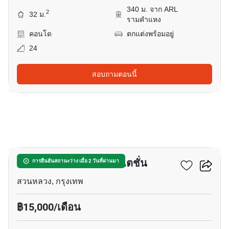
340 ม. จาก ARL
2
32 ม.
รามคำแหง
คอนโด
ตกแต่งพร้อมอยู่
24
สอบถามตอนนี้
8
ริชพาร์ค แอท ทริปเปิ้ล สเตชั่น
การยืนยันสถานะว่าง เมื่อ 2 วันที่ผ่านมา
สวนหลวง, กรุงเทพ
฿15,000/เดือน