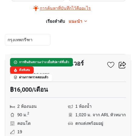
การค้นหาที่บันทึกไว้คืออะไร
เรียงลำดับ
แนะนำ
กรุงเทพกรีฑา
17
รีเจ้นท์ ศรีนครินทร์ ทาวเวอร์
การยืนยันสถานะว่าง เมื่อสัปดาห์ที่แล้ว
ดีลพิเศษ
สวนหลวง, กรุงเทพ
ผ่านการตรวจสอบแล้ว
฿16,000/เดือน
2 ห้องนอน
1 ห้องน้ำ
2
90 ม.
1,020 ม. จาก ARL หัวหมาก
คอนโด
ตกแต่งพร้อมอยู่
19