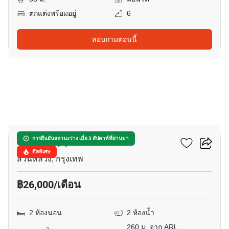
ตกแต่งพร้อมอยู่
6
สอบถามตอนนี้
14
เดอะทรี สุขุมวิท 71 เอกมัย
การยืนยันสถานะว่าง เมื่อ 3 สัปดาห์ที่ผ่านมา
ดีลพิเศษ
สวนหลวง, กรุงเทพ
฿26,000/เดือน
2 ห้องนอน
2 ห้องน้ำ
260 ม. จาก ARL