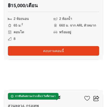
฿15,000/เดือน
2 ห้องนอน
2 ห้องน้ำ
2
65 ม.
660 ม. จาก ARL หัวหมาก
คอนโด
พร้อมอยู่
8
สอบถามตอนนี้
12
แอทโมซ โอเอซิส อ่อนนุช
การยืนยันสถานะว่าง เมื่อ 3 วันที่ผ่านมา
สวนหลวง, กรุงเทพ