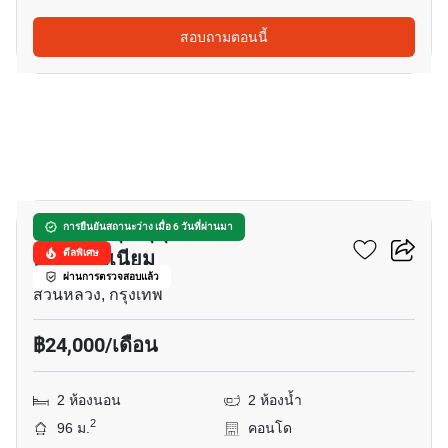
สอบถามตอนนี้
10
บ้านอ่อนนุช สุขุมวิท 77
การยืนยันสถานะว่าง เมื่อ 6 วันที่ผ่านมา
คอนโดมิเนียม
ดีลพิเศษ
ผ่านการตรวจสอบแล้ว
สวนหลวง, กรุงเทพ
฿24,000/เดือน
2 ห้องนอน
2 ห้องน้ำ
2
96 ม.
คอนโด