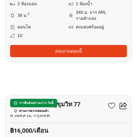
2 ห้องนอน
1 ห้องน้ำ
340 ม. จาก ARL
2
38 ม.
รามคำแหง
คอนโด
ตกแต่งพร้อมอยู่
10
สอบถามตอนนี้
16
ลุมพินี เซนเตอร์ สุขุมวิท 77
การยืนยันสถานะว่าง วันนี้
ผ่านการตรวจสอบแล้ว
สวนหลวง, กรุงเทพ
฿16,000/เดือน