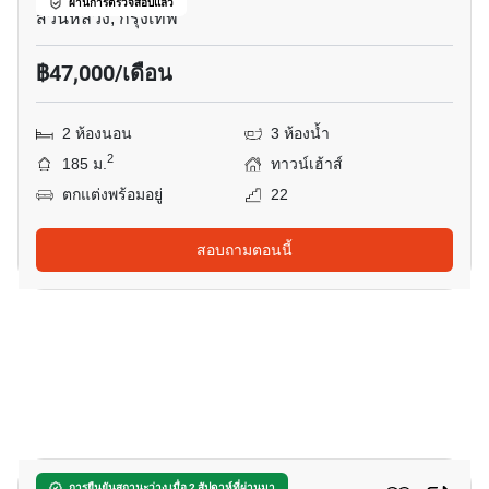
ผ่านการตรวจสอบแล้ว
สวนหลวง, กรุงเทพ
฿47,000/เดือน
2 ห้องนอน
3 ห้องน้ำ
2
185 ม.
ทาวน์เฮ้าส์
ตกแต่งพร้อมอยู่
22
สอบถามตอนนี้
8
การยืนยันสถานะว่าง เมื่อ 2 สัปดาห์ที่ผ่านมา