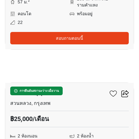
2
57 ม.
รามคำแหง
คอนโด
พร้อมอยู่
22
สอบถามตอนนี้
11
อาร์ทิมิส สุขุมวิท 77
การยืนยันสถานะว่าง เมื่อวาน
สวนหลวง, กรุงเทพ
฿25,000/เดือน
2 ห้องนอน
2 ห้องน้ำ