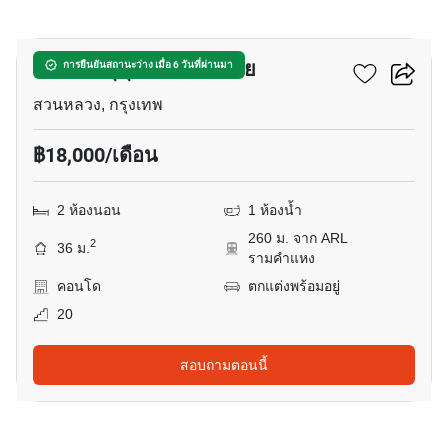
10
เดอะทรี สุขุมวิท 71 เอกมัย
การยืนยันสถานะว่าง เมื่อ 6 วันที่ผ่านมา
สวนหลวง, กรุงเทพ
฿18,000/เดือน
2 ห้องนอน
1 ห้องน้ำ
260 ม. จาก ARL
2
36 ม.
รามคำแหง
คอนโด
ตกแต่งพร้อมอยู่
20
สอบถามตอนนี้