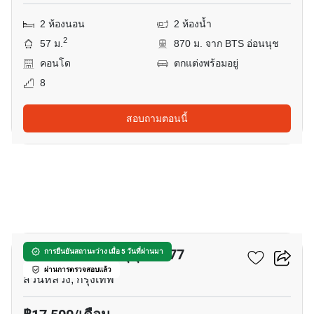
2 ห้องนอน
2 ห้องน้ำ
2
57 ม.
870 ม. จาก BTS อ่อนนุช
คอนโด
ตกแต่งพร้อมอยู่
8
สอบถามตอนนี้
17
ลุมพินี เซนเตอร์ สุขุมวิท 77
การยืนยันสถานะว่าง เมื่อ 5 วันที่ผ่านมา
ผ่านการตรวจสอบแล้ว
สวนหลวง, กรุงเทพ