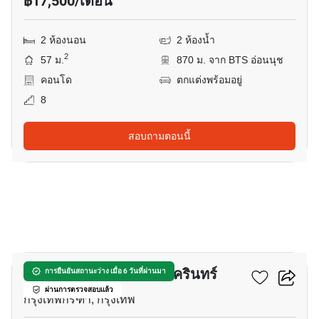
฿17,500/เดือน
2 ห้องนอน
2 ห้องน้ำ
2
57 ม.
870 ม. จาก BTS อ่อนนุช
คอนโด
ตกแต่งพร้อมอยู่
8
สอบถามตอนนี้
18
ดิ ไอริส พระราม 9 - ศรีนครินทร์
การยืนยันสถานะว่าง เมื่อ 6 วันที่ผ่านมา
ผ่านการตรวจสอบแล้ว
กรุงเทพกรีฑา, กรุงเทพ