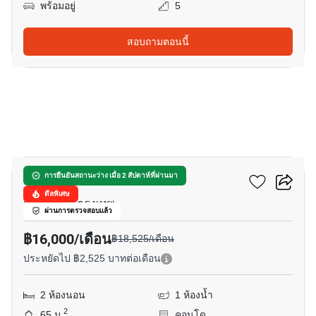
พร้อมอยู่
5
สอบถามตอนนี้
4
พรีเมียร์ เพลส
การยืนยันสถานะว่าง เมื่อ 2 สัปดาห์ที่ผ่านมา
ดีลพิเศษ
สวนหลวง, กรุงเทพ
ผ่านการตรวจสอบแล้ว
฿16,000/เดือน
฿18,525/เดือน
ประหยัดไป ฿2,525 บาทต่อเดือน
2 ห้องนอน
1 ห้องน้ำ
2
65 ม.
คอนโด