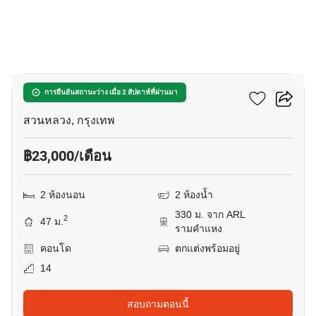
8
พลัมคอนโด รามคำแหง
การยืนยันสถานะว่าง เมื่อ 2 สัปดาห์ที่ผ่านมา
สวนหลวง, กรุงเทพ
฿23,000/เดือน
2 ห้องนอน
2 ห้องน้ำ
330 ม. จาก ARL
2
47 ม.
รามคำแหง
คอนโด
ตกแต่งพร้อมอยู่
14
สอบถามตอนนี้