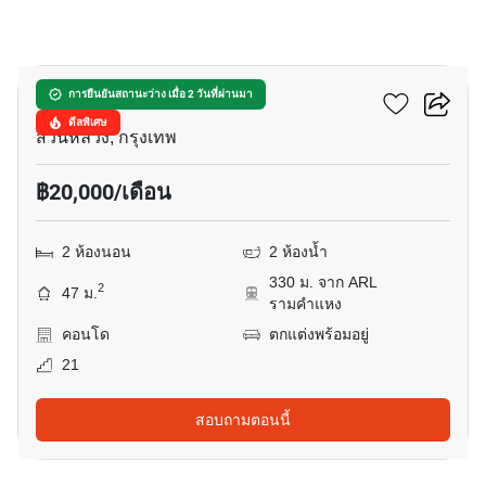
10
พลัมคอนโด รามคำแหง
การยืนยันสถานะว่าง เมื่อ 2 วันที่ผ่านมา
ดีลพิเศษ
สวนหลวง, กรุงเทพ
฿20,000/เดือน
2 ห้องนอน
2 ห้องน้ำ
330 ม. จาก ARL
2
47 ม.
รามคำแหง
คอนโด
ตกแต่งพร้อมอยู่
21
สอบถามตอนนี้