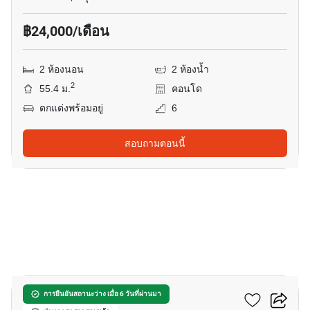
฿24,000/เดือน
2 ห้องนอน
2 ห้องน้ำ
2
55.4 ม.
คอนโด
ตกแต่งพร้อมอยู่
6
สอบถามตอนนี้
12
โนเบิล คิวบ์ พัฒนาการ
การยืนยันสถานะว่าง เมื่อ 6 วันที่ผ่านมา