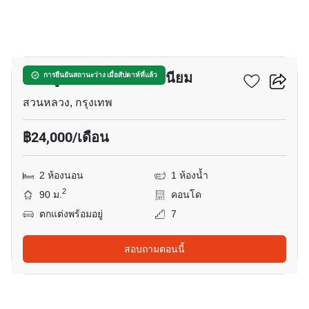
11
อีสท์ วูด พาร์ค คอนโดมิเนียม
การยืนยันสถานะว่าง เมื่อสัปดาห์ที่แล้ว
สวนหลวง, กรุงเทพ
฿24,000/เดือน
2 ห้องนอน
1 ห้องน้ำ
2
90 ม.
คอนโด
ตกแต่งพร้อมอยู่
7
สอบถามตอนนี้