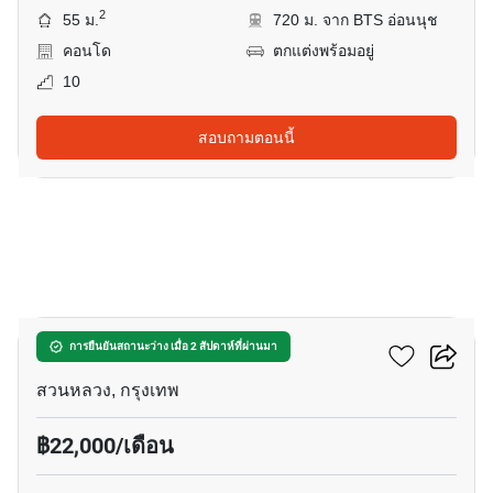
2
55 ม.
720 ม. จาก BTS อ่อนนุช
คอนโด
ตกแต่งพร้อมอยู่
10
สอบถามตอนนี้
6
เดอะ ไพรเวซี่ พระราม 9
การยืนยันสถานะว่าง เมื่อ 2 สัปดาห์ที่ผ่านมา
สวนหลวง, กรุงเทพ
฿22,000/เดือน