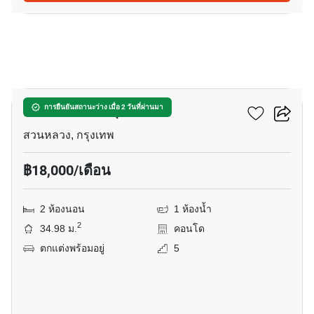
10
ดิ ออริจิ้น อ่อนนุช
การยืนยันสถานะว่าง เมื่อ 2 วันที่ผ่านมา
สวนหลวง, กรุงเทพ
฿18,000/เดือน
2 ห้องนอน
1 ห้องน้ำ
2
34.98 ม.
คอนโด
ตกแต่งพร้อมอยู่
5