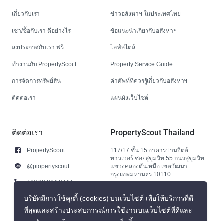
เกี่ยวกับเรา
ข่าวอสังหาฯ ในประเทศไทย
เช่า/ซื้อกับเรา ดีอย่างไร
ข้อแนะนำเกี่ยวกับอสังหาฯ
ลงประกาศกับเรา ฟรี
ไลฟ์สไตล์
ทำงานกับ PropertyScout
Property Service Guide
การจัดการทรัพย์สิน
คำศัพท์ที่ควรรู้เกี่ยวกับอสังหาฯ
ติดต่อเรา
แผนผังเว็บไซต์
ติดต่อเรา
PropertyScout Thailand
PropertyScout
117/17 ชั้น 15 อาคารปานจิตต์
ทาวเวอร์ ซอยสุขุมวิท 55 ถนนสุขุมวิท
@propertyscout
แขวงคลองตันเหนือ เขตวัฒนา
กรุงเทพมหานคร 10110
+66 92 264 3444
+66 92 264 3444
บริษัทมีการใช้คุกกี้ (cookies) บนเว็บไซต์ เพื่อให้บริการที่ดี
ที่สุดและสร้างประสบการณ์การใช้งานบนเว็บไซต์ที่ดีและ
contact@propertyscout.co.th