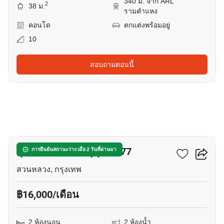
340 ม. จาก ARL
2
38 ม.
รามคำแหง
คอนโด
ตกแต่งพร้อมอยู่
10
สอบถามตอนนี้
16
ลุมพินี เซนเตอร์ สุขุมวิท 77
การยืนยันสถานะว่าง เมื่อ 2 วันที่ผ่านมา
สวนหลวง, กรุงเทพ
฿16,000/เดือน
2 ห้องนอน
2 ห้องน้ำ