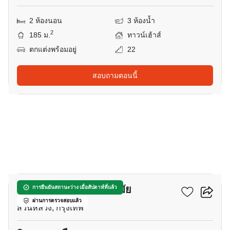
2 ห้องนอน
3 ห้องน้ำ
2
185 ม.
ทาวน์เฮ้าส์
ตกแต่งพร้อมอยู่
22
สอบถามตอนนี้
8
เดอะทรี สุขุมวิท 71 เอกมัย
การยืนยันสถานะว่าง เมื่อสัปดาห์ที่แล้ว
ผ่านการตรวจสอบแล้ว
สวนหลวง, กรุงเทพ