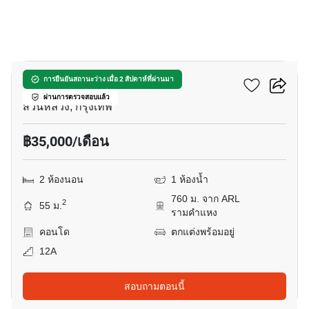
9
เมทริส พัฒนาการ – เอกมัย
การยืนยันสถานะว่าง เมื่อ 2 สัปดาห์ที่ผ่านมา
ผ่านการตรวจสอบแล้ว
สวนหลวง, กรุงเทพ
฿35,000/เดือน
2 ห้องนอน
1 ห้องน้ำ
760 ม. จาก ARL
2
55 ม.
รามคำแหง
คอนโด
ตกแต่งพร้อมอยู่
12A
สอบถามตอนนี้