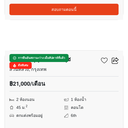
สอบถามตอนนี้
14
แอสปาย สุขุมวิท-อ่อนนุช
การยืนยันสถานะว่าง เมื่อสัปดาห์ที่แล้ว
ดีลพิเศษ
สวนหลวง, กรุงเทพ
฿21,000/เดือน
2 ห้องนอน
1 ห้องน้ำ
2
45 ม.
คอนโด
ตกแต่งพร้อมอยู่
6th