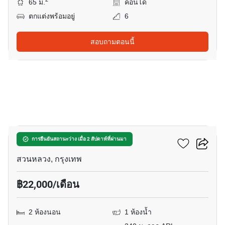
65 ม.
คอนโด
ตกแต่งพร้อมอยู่
6
สอบถามตอนนี้
6
เดอะ ไพรเวซี่ พระราม 9
การยืนยันสถานะว่าง เมื่อ 2 สัปดาห์ที่ผ่านมา
สวนหลวง, กรุงเทพ
฿22,000/เดือน
2 ห้องนอน
1 ห้องน้ำ