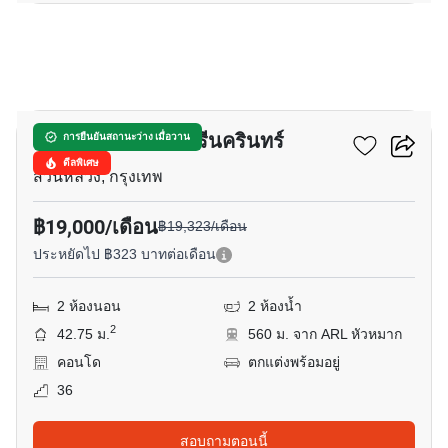
8
อัสสกาญจน์เพลส ศรีนครินทร์
การยืนยันสถานะว่าง เมื่อวาน
ดีลพิเศษ
สวนหลวง, กรุงเทพ
฿19,000/เดือน
฿19,323/เดือน
ประหยัดไป ฿323 บาทต่อเดือน
2 ห้องนอน
2 ห้องน้ำ
2
42.75 ม.
560 ม. จาก ARL หัวหมาก
คอนโด
ตกแต่งพร้อมอยู่
36
สอบถามตอนนี้