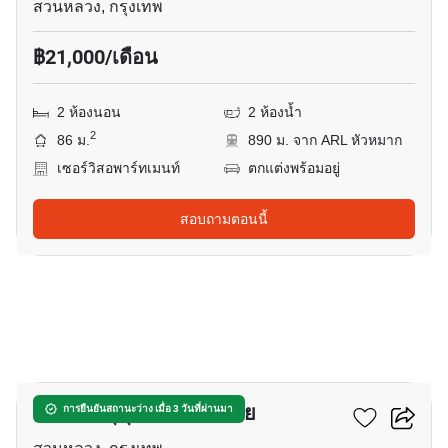
สวนหลวง, กรุงเทพ
฿21,000/เดือน
2 ห้องนอน
2 ห้องน้ำ
2
86 ม.
890 ม. จาก ARL หัวหมาก
เซอร์วิสอพาร์ทเมนท์
ตกแต่งพร้อมอยู่
สอบถามตอนนี้
10
เดอะทรี สุขุมวิท 71 เอกมัย
การยืนยันสถานะว่าง เมื่อ 3 วันที่ผ่านมา