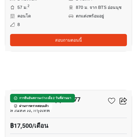
2
57 ม.
870 ม. จาก BTS อ่อนนุช
คอนโด
ตกแต่งพร้อมอยู่
8
สอบถามตอนนี้
17
ลุมพินี เซนเตอร์ สุขุมวิท 77
การยืนยันสถานะว่าง เมื่อ 2 วันที่ผ่านมา
ผ่านการตรวจสอบแล้ว
สวนหลวง, กรุงเทพ
฿17,500/เดือน