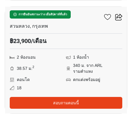
เดอะ ไพรเวซี่ พระราม 9
การยืนยันสถานะว่าง เมื่อสัปดาห์ที่แล้ว
สวนหลวง, กรุงเทพ
฿23,900/เดือน
2 ห้องนอน
1 ห้องน้ำ
340 ม. จาก ARL
2
38.57 ม.
รามคำแหง
คอนโด
ตกแต่งพร้อมอยู่
18
สอบถามตอนนี้