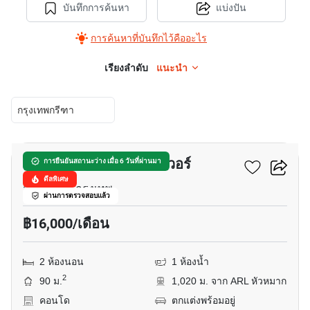
บันทึกการค้นหา
แบ่งปัน
การค้นหาที่บันทึกไว้คืออะไร
เรียงลำดับ
แนะนำ
กรุงเทพกรีฑา
17
รีเจ้นท์ ศรีนครินทร์ ทาวเวอร์
การยืนยันสถานะว่าง เมื่อ 6 วันที่ผ่านมา
ดีลพิเศษ
สวนหลวง, กรุงเทพ
ผ่านการตรวจสอบแล้ว
฿16,000/เดือน
2 ห้องนอน
1 ห้องน้ำ
2
90 ม.
1,020 ม. จาก ARL หัวหมาก
คอนโด
ตกแต่งพร้อมอยู่