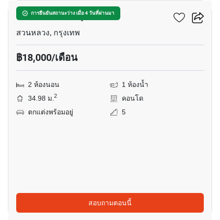
ดิ ออริจิ้น อ่อนนุช
การยืนยันสถานะว่าง เมื่อ 4 วันที่ผ่านมา
สวนหลวง, กรุงเทพ
฿18,000/เดือน
2 ห้องนอน
1 ห้องน้ำ
2
34.98 ม.
คอนโด
ตกแต่งพร้อมอยู่
5
สอบถามตอนนี้
12