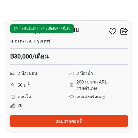
5
เดอะทรี สุขุมวิท 71 เอกมัย
การยืนยันสถานะว่าง เมื่อสัปดาห์ที่แล้ว
สวนหลวง, กรุงเทพ
฿30,000/เดือน
2 ห้องนอน
2 ห้องน้ำ
260 ม. จาก ARL
2
56 ม.
รามคำแหง
คอนโด
ตกแต่งพร้อมอยู่
26
สอบถามตอนนี้