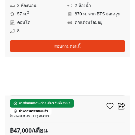
2 ห้องนอน
2 ห้องน้ำ
2
57 ม.
870 ม. จาก BTS อ่อนนุช
คอนโด
ตกแต่งพร้อมอยู่
8
สอบถามตอนนี้
12
โนเบิล คิวบ์ พัฒนาการ
การยืนยันสถานะว่าง เมื่อ 3 วันที่ผ่านมา
ผ่านการตรวจสอบแล้ว
สวนหลวง, กรุงเทพ
฿47,000/เดือน