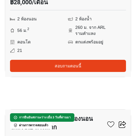
฿28,000/เดือน
2 ห้องนอน
2 ห้องน้ำ
260 ม. จาก ARL
2
56 ม.
รามคำแหง
คอนโด
ตกแต่งพร้อมอยู่
21
สอบถามตอนนี้
13
เซอร์วิสอพาร์ทเมนท์ 2-ห้องนอน
การยืนยันสถานะว่าง เมื่อ 3 วันที่ผ่านมา
ใกล้ ARL หัวหมาก
ผ่านการตรวจสอบแล้ว