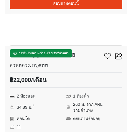
สอบถามตอนนี้
8
เดอะทรี สุขุมวิท 71 เอกมัย
การยืนยันสถานะว่าง เมื่อ 3 วันที่ผ่านมา
สวนหลวง, กรุงเทพ
฿22,000/เดือน
2 ห้องนอน
1 ห้องน้ำ
260 ม. จาก ARL
2
34.89 ม.
รามคำแหง
คอนโด
ตกแต่งพร้อมอยู่
11