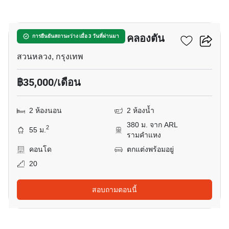
10
ฟิวส์ โมเบียส รามคำแหง คลองตัน
การยืนยันสถานะว่าง เมื่อ 3 วันที่ผ่านมา
สวนหลวง, กรุงเทพ
฿35,000/เดือน
2 ห้องนอน
2 ห้องน้ำ
380 ม. จาก ARL
2
55 ม.
รามคำแหง
คอนโด
ตกแต่งพร้อมอยู่
20
สอบถามตอนนี้