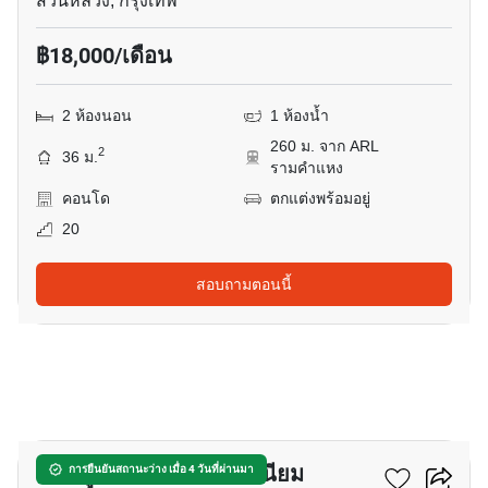
สวนหลวง, กรุงเทพ
฿18,000/เดือน
2 ห้องนอน
1 ห้องน้ำ
260 ม. จาก ARL
2
36 ม.
รามคำแหง
คอนโด
ตกแต่งพร้อมอยู่
20
สอบถามตอนนี้
11
อีสท์ วูด พาร์ค คอนโดมิเนียม
การยืนยันสถานะว่าง เมื่อ 4 วันที่ผ่านมา