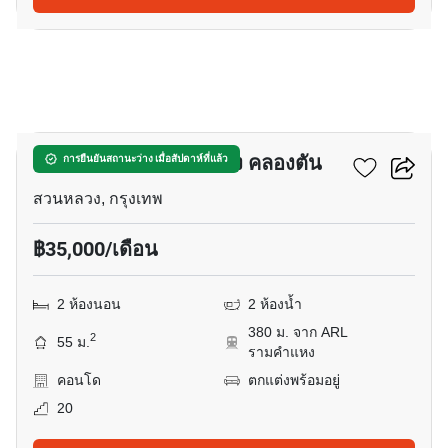
9
ฟิวส์ โมเบียส รามคำแหง คลองตัน
การยืนยันสถานะว่าง เมื่อสัปดาห์ที่แล้ว
สวนหลวง, กรุงเทพ
฿35,000/เดือน
2 ห้องนอน
2 ห้องน้ำ
380 ม. จาก ARL
2
55 ม.
รามคำแหง
คอนโด
ตกแต่งพร้อมอยู่
20