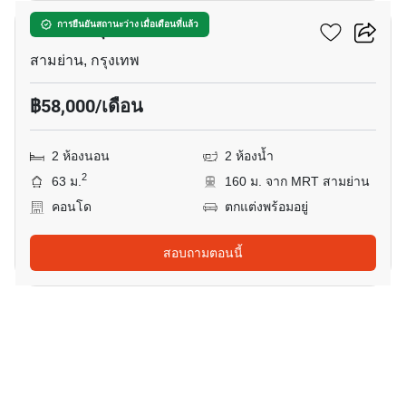
แอชตัน จุฬา - สีลม
การยืนยันสถานะว่าง เมื่อเดือนที่แล้ว
สามย่าน, กรุงเทพ
฿58,000/เดือน
2 ห้องนอน
2 ห้องน้ำ
2
63 ม.
160 ม. จาก MRT สามย่าน
คอนโด
ตกแต่งพร้อมอยู่
สอบถามตอนนี้
5