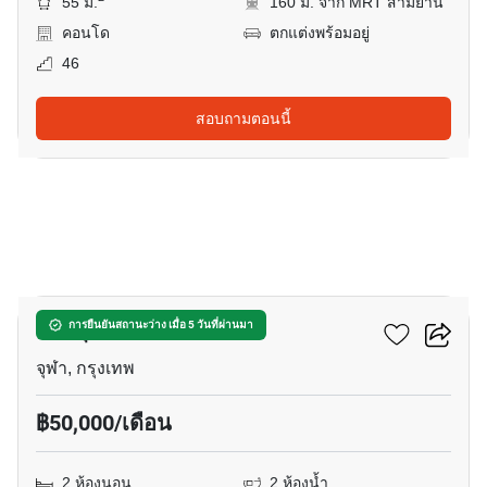
55 ม.
160 ม. จาก MRT สามย่าน
คอนโด
ตกแต่งพร้อมอยู่
46
สอบถามตอนนี้
15
จามจุรี เรสซิเดนซ์
การยืนยันสถานะว่าง เมื่อ 5 วันที่ผ่านมา
จุฬา, กรุงเทพ
฿50,000/เดือน
2 ห้องนอน
2 ห้องน้ำ