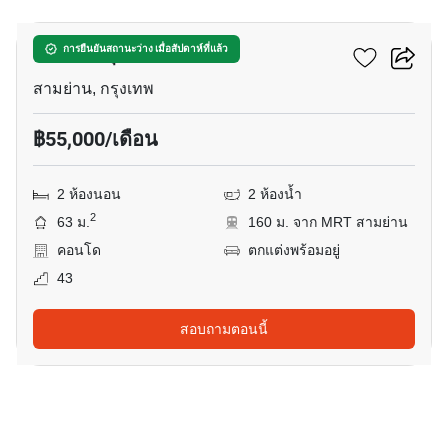
แอชตัน จุฬา - สีลม
การยืนยันสถานะว่าง เมื่อสัปดาห์ที่แล้ว
สามย่าน, กรุงเทพ
฿55,000/เดือน
2 ห้องนอน
2 ห้องน้ำ
2
63 ม.
160 ม. จาก MRT สามย่าน
คอนโด
ตกแต่งพร้อมอยู่
43
สอบถามตอนนี้