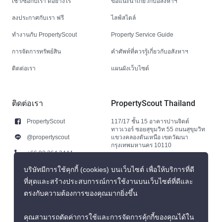
เช่า/ซื้อกับเรา ดีอย่างไร
ข้อแนะนำเกี่ยวกับอสังหาฯ
ลงประกาศกับเรา ฟรี
ไลฟ์สไตล์
ทำงานกับ PropertyScout
Property Service Guide
การจัดการทรัพย์สิน
คำศัพท์ที่ควรรู้เกี่ยวกับอสังหาฯ
ติดต่อเรา
แผนผังเว็บไซต์
ติดต่อเรา
PropertyScout Thailand
PropertyScout
117/17 ชั้น 15 อาคารปานจิตต์
ทาวเวอร์ ซอยสุขุมวิท 55 ถนนสุขุมวิท
@propertyscout
แขวงคลองตันเหนือ เขตวัฒนา
กรุงเทพมหานคร 10110
+66 92 264 3444
+66 92 264 3444
บริษัทมีการใช้คุกกี้ (cookies) บนเว็บไซต์ เพื่อให้บริการที่ดี
ที่สุดและสร้างประสบการณ์การใช้งานบนเว็บไซต์ที่ดีและ
contact@propertyscout.co.th
ตรงกับความต้องการของคุณมากยิ่งขึ้น
คุณสามารถตัดค่าการใช้และการจัดการคุ้กกี้ของคุณได้ใน