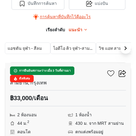
บันทึกการค้นหา
แบ่งปัน
การค้นหาที่บันทึกไว้คืออะไร
เรียงลำดับ
แนะนำ
แอชตัน จุฬา - สีลม
ไอดีโอ คิว จุฬา-สามย่าน
วิ
5
อัลติจูด สามย่าน-สีลม
การยืนยันสถานะว่าง เมื่อ 3 วันที่ผ่านมา
ดีลพิเศษ
สามย่าน, กรุงเทพ
฿33,000/เดือน
2 ห้องนอน
1 ห้องน้ำ
2
44 ม.
430 ม. จาก MRT สามย่าน
คอนโด
ตกแต่งพร้อมอยู่