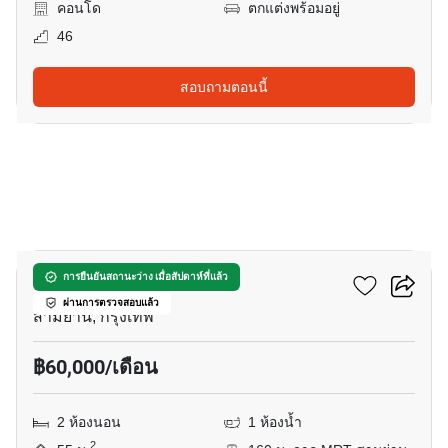
คอนโด
ตกแต่งพร้อมอยู่
46
สอบถามตอนนี้
4
แอชตัน จุฬา - สีลม
การยืนยันสถานะว่าง เมื่อสัปดาห์ที่แล้ว
ผ่านการตรวจสอบแล้ว
สามย่าน, กรุงเทพ
฿60,000/เดือน
2 ห้องนอน
1 ห้องน้ำ
2