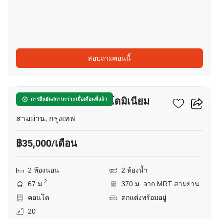
สอบถามตอนนี้
11
วิช แอท สามย่าน คอนโดมิเนียม
การยืนยันสถานะว่าง เมื่อเดือนที่แล้ว
สามย่าน, กรุงเทพ
฿35,000/เดือน
2 ห้องนอน
2 ห้องน้ำ
2
67 ม.
370 ม. จาก MRT สามย่าน
คอนโด
ตกแต่งพร้อมอยู่
20