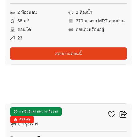
2 ห้องนอน
2 ห้องน้ำ
2
68 ม.
370 ม. จาก MRT สามย่าน
คอนโด
ตกแต่งพร้อมอยู่
23
สอบถามตอนนี้
9
จามจุรี เรสซิเดนซ์
การยืนยันสถานะว่าง เมื่อวาน
ดีลพิเศษ
จุฬา, กรุงเทพ