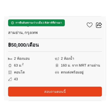
5
แอชตัน จุฬา - สีลม
การยืนยันสถานะว่าง เมื่อ 2 สัปดาห์ที่ผ่านมา
สามย่าน, กรุงเทพ
฿50,000/เดือน
2 ห้องนอน
2 ห้องน้ำ
2
63 ม.
160 ม. จาก MRT สามย่าน
คอนโด
ตกแต่งพร้อมอยู่
43
สอบถามตอนนี้