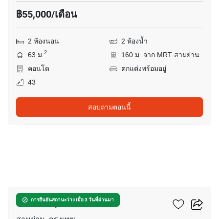
฿55,000/เดือน
2 ห้องนอน
2 ห้องน้ำ
2
63 ม.
160 ม. จาก MRT สามย่าน
คอนโด
ตกแต่งพร้อมอยู่
43
สอบถามตอนนี้
12
แอชตัน จุฬา - สีลม
การยืนยันสถานะว่าง เมื่อ 3 วันที่ผ่านมา