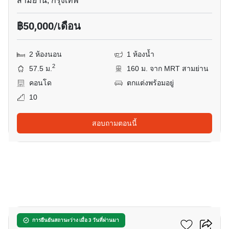
สามย่าน, กรุงเทพ
฿50,000/เดือน
2 ห้องนอน
1 ห้องน้ำ
2
57.5 ม.
160 ม. จาก MRT สามย่าน
คอนโด
ตกแต่งพร้อมอยู่
10
สอบถามตอนนี้
18
แอชตัน จุฬา - สีลม
การยืนยันสถานะว่าง เมื่อ 3 วันที่ผ่านมา