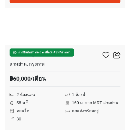
5
แอชตัน จุฬา - สีลม
การยืนยันสถานะว่าง เมื่อ 3 เดือนที่ผ่านมา
สามย่าน, กรุงเทพ
฿60,000/เดือน
2 ห้องนอน
1 ห้องน้ำ
2
58 ม.
160 ม. จาก MRT สามย่าน
คอนโด
ตกแต่งพร้อมอยู่
30