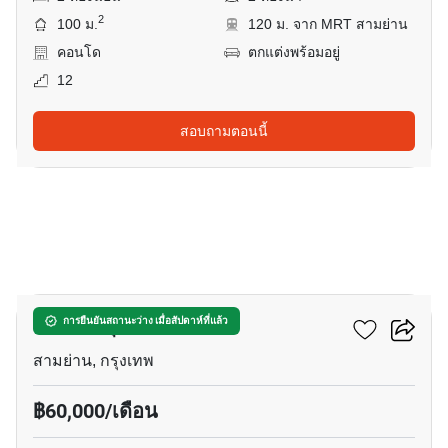
2
100 ม.
120 ม. จาก MRT สามย่าน
คอนโด
ตกแต่งพร้อมอยู่
12
สอบถามตอนนี้
8
แอชตัน จุฬา - สีลม
การยืนยันสถานะว่าง เมื่อสัปดาห์ที่แล้ว
สามย่าน, กรุงเทพ
฿60,000/เดือน