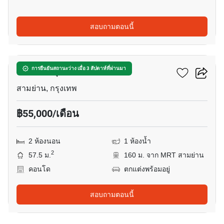
สอบถามตอนนี้
4
แอชตัน จุฬา - สีลม
การยืนยันสถานะว่าง เมื่อ 3 สัปดาห์ที่ผ่านมา
สามย่าน, กรุงเทพ
฿55,000/เดือน
2 ห้องนอน
1 ห้องน้ำ
2
57.5 ม.
160 ม. จาก MRT สามย่าน
คอนโด
ตกแต่งพร้อมอยู่
สอบถามตอนนี้