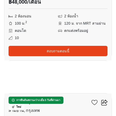
฿48,000/เดือน
2 ห้องนอน
2 ห้องน้ำ
2
100 ม.
120 ม. จาก MRT สามย่าน
คอนโด
ตกแต่งพร้อมอยู่
10
สอบถามตอนนี้
9
แอชตัน จุฬา - สีลม
การยืนยันสถานะว่าง เมื่อ 5 วันที่ผ่านมา
ใหม่
สามย่าน, กรุงเทพ