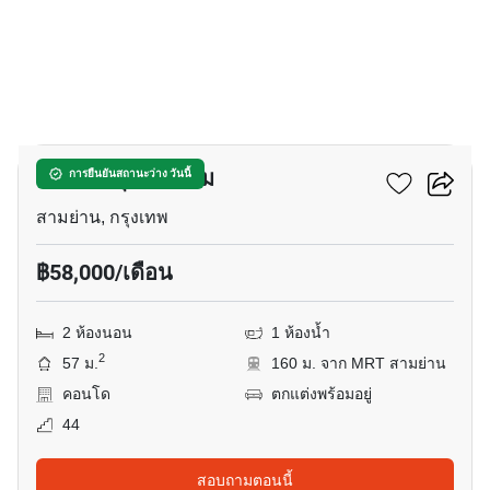
3
แอชตัน จุฬา - สีลม
การยืนยันสถานะว่าง วันนี้
สามย่าน, กรุงเทพ
฿58,000/เดือน
2 ห้องนอน
1 ห้องน้ำ
2
57 ม.
160 ม. จาก MRT สามย่าน
คอนโด
ตกแต่งพร้อมอยู่
44
สอบถามตอนนี้