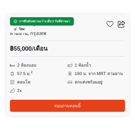
5
แอชตัน จุฬา - สีลม
การยืนยันสถานะว่าง เมื่อ 3 วันที่ผ่านมา
ใหม่
สามย่าน, กรุงเทพ
฿55,000/เดือน
2 ห้องนอน
1 ห้องน้ำ
2
57.5 ม.
160 ม. จาก MRT สามย่าน
คอนโด
ตกแต่งพร้อมอยู่
2x
สอบถามตอนนี้