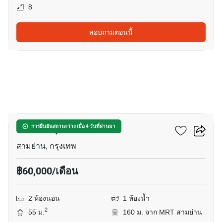
8
สอบถามตอนนี้
5
แอชตัน จุฬา - สีลม
การยืนยันสถานะว่าง เมื่อ 4 วันที่ผ่านมา
สามย่าน, กรุงเทพ
฿60,000/เดือน
2 ห้องนอน
1 ห้องน้ำ
2
55 ม.
160 ม. จาก MRT สามย่าน