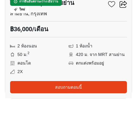
ไอดีโอ คิว จุฬา-สามย่าน
การยืนยันสถานะว่าง เมื่อวาน
ใหม่
สามย่าน, กรุงเทพ
฿36,000/เดือน
2 ห้องนอน
1 ห้องน้ำ
2
50 ม.
420 ม. จาก MRT สามย่าน
คอนโด
ตกแต่งพร้อมอยู่
2X
สอบถามตอนนี้
15