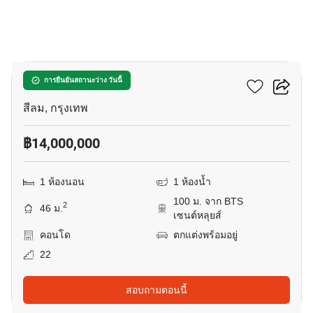
9
อนิล สาทร 12
การยืนยันสถานะว่าง วันนี้
สีลม, กรุงเทพ
฿14,000,000
1 ห้องนอน
1 ห้องน้ำ
100 ม. จาก BTS
2
46 ม.
เซนต์หลุยส์
คอนโด
ตกแต่งพร้อมอยู่
22
สอบถามตอนนี้