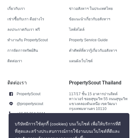
เกี่ยวกับเรา
ข่าวอสังหาฯ ในประเทศไทย
เช่า/ซื้อกับเรา ดีอย่างไร
ข้อแนะนำเกี่ยวกับอสังหาฯ
ลงประกาศกับเรา ฟรี
ไลฟ์สไตล์
ทำงานกับ PropertyScout
Property Service Guide
การจัดการทรัพย์สิน
คำศัพท์ที่ควรรู้เกี่ยวกับอสังหาฯ
ติดต่อเรา
แผนผังเว็บไซต์
ติดต่อเรา
PropertyScout Thailand
PropertyScout
117/17 ชั้น 15 อาคารปานจิตต์
ทาวเวอร์ ซอยสุขุมวิท 55 ถนนสุขุมวิท
@propertyscout
แขวงคลองตันเหนือ เขตวัฒนา
กรุงเทพมหานคร 10110
+66 92 264 3444
+66 92 264 3444
บริษัทมีการใช้คุกกี้ (cookies) บนเว็บไซต์ เพื่อให้บริการที่ดี
ที่สุดและสร้างประสบการณ์การใช้งานบนเว็บไซต์ที่ดีและ
contact@propertyscout.co.th