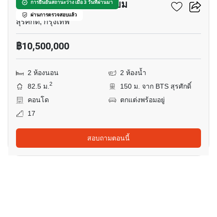
บ้านสิริ สีลม คอนโดมิเนียม
การยืนยันสถานะว่าง เมื่อ 3 วันที่ผ่านมา
ผ่านการตรวจสอบแล้ว
สุรศักดิ์, กรุงเทพ
฿10,500,000
2 ห้องนอน
2 ห้องน้ำ
2
82.5 ม.
150 ม. จาก BTS สุรศักดิ์
คอนโด
ตกแต่งพร้อมอยู่
17
สอบถามตอนนี้
15