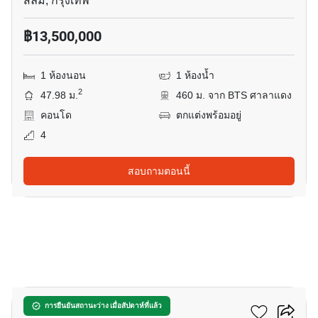
สีลม, กรุงเทพ
฿13,500,000
1 ห้องนอน
1 ห้องน้ำ
2
47.98 ม.
460 ม. จาก BTS ศาลาแดง
คอนโด
ตกแต่งพร้อมอยู่
4
สอบถามตอนนี้
9
ดิ แอดเดรส สาทร
การยืนยันสถานะว่าง เมื่อสัปดาห์ที่แล้ว