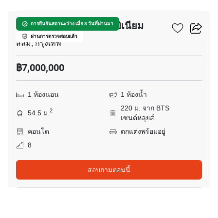
สามภูมิ การ์เด้น คอนโดมิเนียม
การยืนยันสถานะว่าง เมื่อ 3 วันที่ผ่านมา
ผ่านการตรวจสอบแล้ว
สีลม, กรุงเทพ
฿7,000,000
1 ห้องนอน
1 ห้องน้ำ
220 ม. จาก BTS
2
54.5 ม.
เซนต์หลุยส์
คอนโด
ตกแต่งพร้อมอยู่
8
สอบถามตอนนี้