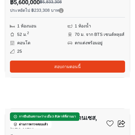
฿5,600,000
฿5,833,308
ประหยัดไป ฿233,308 บาท
1 ห้องนอน
1 ห้องน้ำ
2
52 ม.
70 ม. จาก BTS เซนต์หลุยส์
คอนโด
ตกแต่งพร้อมอยู่
25
สอบถามตอนนี้
19
เดอะ ริทซ์-คาร์ลตัน เรสซิเดนเซส,
การยืนยันสถานะว่าง เมื่อ 3 สัปดาห์ที่ผ่านมา
แบง ค๊อก
ผ่านการตรวจสอบแล้ว