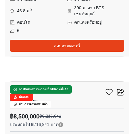
390 ม. จาก BTS
2
46.8 ม.
เซนต์หลุยส์
คอนโด
ตกแต่งพร้อมอยู่
6
สอบถามตอนนี้
11
ดิ แอดเดรส สาทร
การยืนยันสถานะว่าง เมื่อสัปดาห์ที่แล้ว
ดีลพิเศษ
สีลม, กรุงเทพ
ผ่านการตรวจสอบแล้ว
฿8,500,000
฿9,216,941
ประหยัดไป ฿716,941 บาท