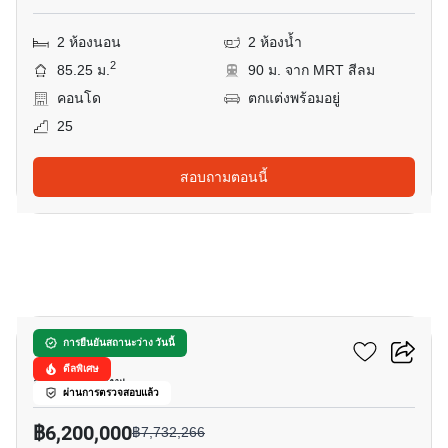
2 ห้องนอน
2 ห้องน้ำ
2
85.25 ม.
90 ม. จาก MRT สีลม
คอนโด
ตกแต่งพร้อมอยู่
25
สอบถามตอนนี้
21
ดิ แอดเดรส สาทร
การยืนยันสถานะว่าง วันนี้
ดีลพิเศษ
สีลม, กรุงเทพ
ผ่านการตรวจสอบแล้ว
฿6,200,000
฿7,732,266