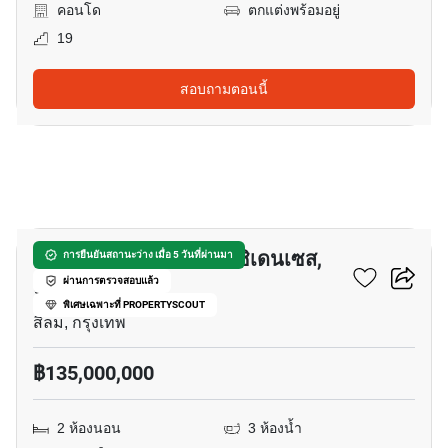
คอนโด
ตกแต่งพร้อมอยู่
19
สอบถามตอนนี้
23
เดอะ ริทซ์-คาร์ลตัน เรสซิเดนเซส,
การยืนยันสถานะว่าง เมื่อ 5 วันที่ผ่านมา
แบง ค๊อก
ผ่านการตรวจสอบแล้ว
พิเศษเฉพาะที่ PROPERTYSCOUT
สีลม, กรุงเทพ
฿135,000,000
2 ห้องนอน
3 ห้องน้ำ