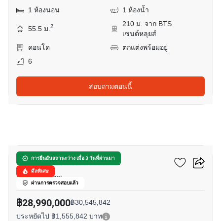
1 ห้องนอน
1 ห้องน้ำ
210 ม. จาก BTS
2
55.5 ม.
เซนต์หลุยส์
คอนโด
ตกแต่งพร้อมอยู่
6
สอบถามตอนนี้
5
ดุสิต เซ็นทรัล พาร์ค
การยืนยันสถานะว่าง เมื่อ 3 วันที่ผ่านมา
ดีลพิเศษ
สีลม, กรุงเทพ
ผ่านการตรวจสอบแล้ว
฿28,990,000
฿30,545,842
ประหยัดไป ฿1,555,842 บาท