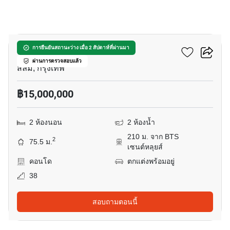
8
ดิ แอดเดรส สาทร
การยืนยันสถานะว่าง เมื่อ 2 สัปดาห์ที่ผ่านมา
ผ่านการตรวจสอบแล้ว
สีลม, กรุงเทพ
฿15,000,000
2 ห้องนอน
2 ห้องน้ำ
210 ม. จาก BTS
2
75.5 ม.
เซนต์หลุยส์
คอนโด
ตกแต่งพร้อมอยู่
38
สอบถามตอนนี้