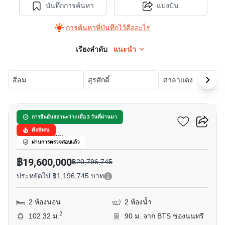
บันทึกการค้นหา
แบ่งปัน
การค้นหาที่บันทึกไว้คืออะไร
เรียงลำดับ
แนะนำ
สีลม
สุรศักดิ์
ศาลาแดง
12
ดิ อินฟินิตี้ คอนโดมิเนียม
การยืนยันสถานะว่าง เมื่อ 3 วันที่ผ่านมา
ดีลพิเศษ
สีลม, กรุงเทพ
ผ่านการตรวจสอบแล้ว
฿19,600,000
฿20,796,745
ประหยัดไป ฿1,196,745 บาท
2 ห้องนอน
2 ห้องน้ำ
2
102.32 ม.
90 ม. จาก BTS ช่องนนทรี