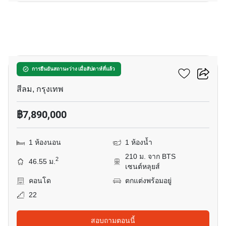
9
ดิ แอดเดรส สาทร
การยืนยันสถานะว่าง เมื่อสัปดาห์ที่แล้ว
สีลม, กรุงเทพ
฿7,890,000
1 ห้องนอน
1 ห้องน้ำ
210 ม. จาก BTS
2
46.55 ม.
เซนต์หลุยส์
คอนโด
ตกแต่งพร้อมอยู่
22
สอบถามตอนนี้