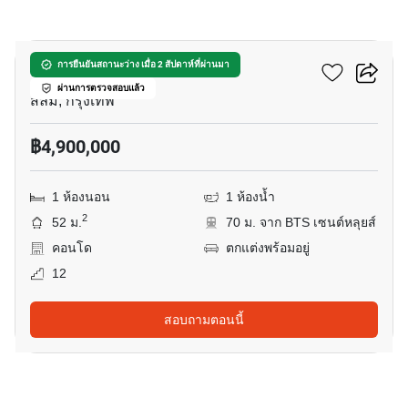
7
สีลม สวีท คอนโดมิเนียม
การยืนยันสถานะว่าง เมื่อ 2 สัปดาห์ที่ผ่านมา
ผ่านการตรวจสอบแล้ว
สีลม, กรุงเทพ
฿4,900,000
1 ห้องนอน
1 ห้องน้ำ
2
52 ม.
70 ม. จาก BTS เซนต์หลุยส์
คอนโด
ตกแต่งพร้อมอยู่
12
สอบถามตอนนี้