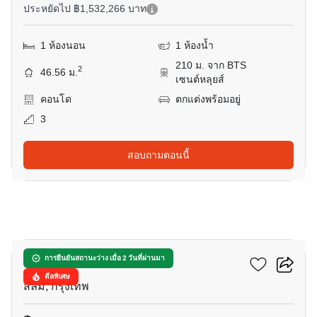
ประหยัดไป ฿1,532,266 บาท
1 ห้องนอน
1 ห้องน้ำ
210 ม. จาก BTS
2
46.56 ม.
เซนต์หลุยส์
คอนโด
ตกแต่งพร้อมอยู่
3
สอบถามตอนนี้
6
สีลม สวีท คอนโดมิเนียม
การยืนยันสถานะว่าง เมื่อ 2 วันที่ผ่านมา
ดีลพิเศษ
สีลม, กรุงเทพ