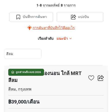
1
-
8
จากผลลัพธ์
8
รายการ
บันทึกการค้นหา
แบ่งปัน
การค้นหาที่บันทึกไว้คืออะไร
เรียงลำดับ
แนะนำ
สีลม
21
อพาร์ทเมนต์ 2-ห้องนอน ใกล้ MRT
ถูกเช่าจนถึง AUG 2026
สีลม
สีลม, กรุงเทพ
฿39,000/เดือน