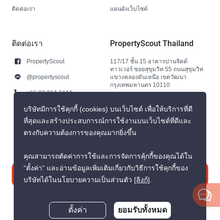
ติดต่อเรา
แผนผังเว็บไซต์
ติดต่อเรา
PropertyScout Thailand
PropertyScout
117/17 ชั้น 15 อาคารปานจิตต์
ทาวเวอร์ ซอยสุขุมวิท 55 ถนนสุขุมวิท
@propertyscout
แขวงคลองตันเหนือ เขตวัฒนา
กรุงเทพมหานคร 10110
+66 92 264 3444
+66 92 264 3444
บริษัทมีการใช้คุกกี้ (cookies) บนเว็บไซต์ เพื่อให้บริการที่ดี
ที่สุดและสร้างประสบการณ์การใช้งานบนเว็บไซต์ที่ดีและ
contact@propertyscout.co.th
ตรงกับความต้องการของคุณมากยิ่งขึ้น
คุณสามารถตัดค่าการใช้และการจัดการคุ้กกี้ของคุณได้ใน
“ตั้งค่า” และอ่านข้อมูลเพิ่มเติมเกี่ยวกับวิธีการใช้คุกกี้ของ
ติดต่อเรา
บริษัทได้ในนโยบายความเป็นส่วนตัว
[ลิงก์]
.
ตั้งค่า
ยอมรับทั้งหมด