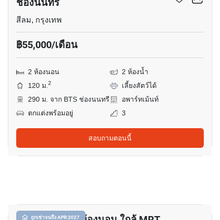
ช่องนนทรี
สีลม, กรุงเทพ
฿55,000/เดือน
2 ห้องนอน
2 ห้องน้ำ
2
120 ม.
เลี้ยงสัตว์ได้
290 ม. จาก BTS ช่องนนทรี
อพาร์ทเม้นท์
ตกแต่งพร้อมอยู่
3
สอบถามตอนนี้
14
อพาร์ทเมนต์ 2-ห้องนอน ใกล้ MRT
ถูกเช่าจนถึง APR 2027