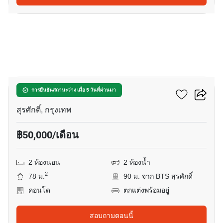
5
เดอะ ดิโพลแมท สาทร
การยืนยันสถานะว่าง เมื่อ 5 วันที่ผ่านมา
สุรศักดิ์, กรุงเทพ
฿50,000/เดือน
2 ห้องนอน
2 ห้องน้ำ
2
78 ม.
90 ม. จาก BTS สุรศักดิ์
คอนโด
ตกแต่งพร้อมอยู่
สอบถามตอนนี้