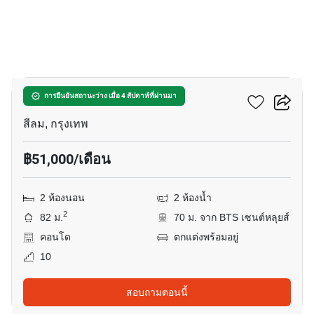
8
สีลม สวีท คอนโดมิเนียม
การยืนยันสถานะว่าง เมื่อ 4 สัปดาห์ที่ผ่านมา
สีลม, กรุงเทพ
฿51,000/เดือน
2 ห้องนอน
2 ห้องน้ำ
2
82 ม.
70 ม. จาก BTS เซนต์หลุยส์
คอนโด
ตกแต่งพร้อมอยู่
10
สอบถามตอนนี้