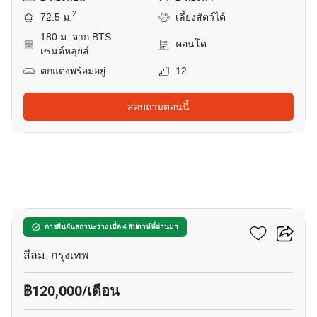
2
72.5 ม.
เลี้ยงสัตว์ได้
180 ม. จาก BTS
คอนโด
เซนต์หลุยส์
ตกแต่งพร้อมอยู่
12
สอบถามตอนนี้
18
ศาลาแดง วัน
การยืนยันสถานะว่าง เมื่อ 4 สัปดาห์ที่ผ่านมา
สีลม, กรุงเทพ
฿120,000/เดือน