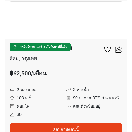
4
ดิ อินฟินิตี้ คอนโดมิเนียม
การยืนยันสถานะว่าง เมื่อสัปดาห์ที่แล้ว
สีลม, กรุงเทพ
฿62,500/เดือน
2 ห้องนอน
2 ห้องน้ำ
2
103 ม.
90 ม. จาก BTS ช่องนนทรี
คอนโด
ตกแต่งพร้อมอยู่
30
สอบถามตอนนี้