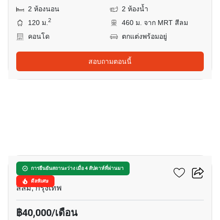
2 ห้องนอน
2 ห้องน้ำ
2
120 ม.
460 ม. จาก MRT สีลม
คอนโด
ตกแต่งพร้อมอยู่
สอบถามตอนนี้
3
ดิ แอดเดรส สาทร
การยืนยันสถานะว่าง เมื่อ 4 สัปดาห์ที่ผ่านมา
ดีลพิเศษ
สีลม, กรุงเทพ
฿40,000/เดือน