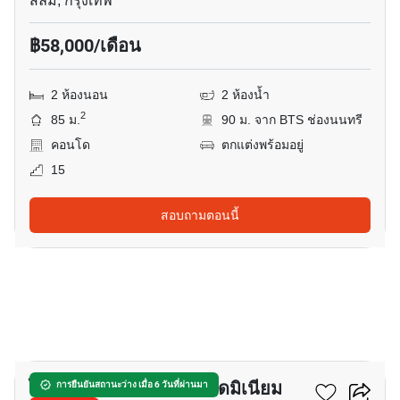
สีลม, กรุงเทพ
฿58,000/เดือน
2 ห้องนอน
2 ห้องน้ำ
2
85 ม.
90 ม. จาก BTS ช่องนนทรี
คอนโด
ตกแต่งพร้อมอยู่
15
สอบถามตอนนี้
16
ไดมอนด์ ทาวเวอร์ คอนโดมิเนียม
การยืนยันสถานะว่าง เมื่อ 6 วันที่ผ่านมา