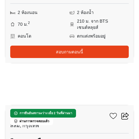
2 ห้องนอน
2 ห้องน้ำ
210 ม. จาก BTS
2
70 ม.
เซนต์หลุยส์
คอนโด
ตกแต่งพร้อมอยู่
สอบถามตอนนี้
26
ดิ อินฟินิตี้ คอนโดมิเนียม
การยืนยันสถานะว่าง เมื่อ 2 วันที่ผ่านมา
ผ่านการตรวจสอบแล้ว
สีลม, กรุงเทพ