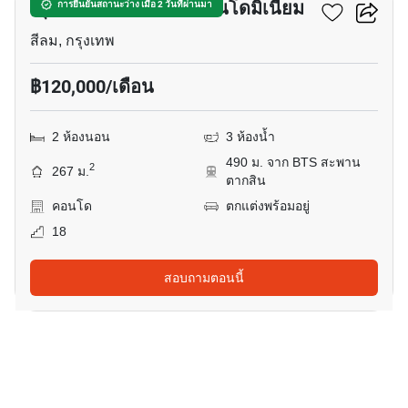
ณุศา สเตท ทาวเวอร์ คอนโดมิเนียม
การยืนยันสถานะว่าง เมื่อ 2 วันที่ผ่านมา
สีลม, กรุงเทพ
฿120,000/เดือน
2 ห้องนอน
3 ห้องน้ำ
490 ม. จาก BTS สะพาน
2
267 ม.
ตากสิน
คอนโด
ตกแต่งพร้อมอยู่
18
สอบถามตอนนี้
9