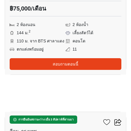
฿75,000/เดือน
2 ห้องนอน
2 ห้องน้ำ
2
144 ม.
เลี้ยงสัตว์ได้
110 ม. จาก BTS ศาลาแดง
คอนโด
ตกแต่งพร้อมอยู่
11
สอบถามตอนนี้
18
ดิ อินฟินิตี้ คอนโดมิเนียม
การยืนยันสถานะว่าง เมื่อ 3 สัปดาห์ที่ผ่านมา