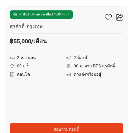
เดอะ ดิโพลแมท สาทร
การยืนยันสถานะว่าง เมื่อ 2 วันที่ผ่านมา
สุรศักดิ์, กรุงเทพ
฿55,000/เดือน
2 ห้องนอน
2 ห้องน้ำ
2
69 ม.
90 ม. จาก BTS สุรศักดิ์
คอนโด
ตกแต่งพร้อมอยู่
สอบถามตอนนี้