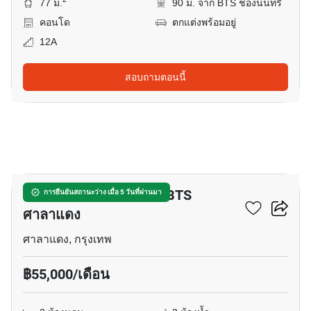
77 ม.
90 ม. จาก BTS ช่องนนทรี
คอนโด
ตกแต่งพร้อมอยู่
12A
สอบถามตอนนี้
20
คอนโด 2-ห้องนอน ใกล้ BTS
การยืนยันสถานะว่าง เมื่อ 5 วันที่ผ่านมา
ศาลาแดง
ศาลาแดง, กรุงเทพ
฿55,000/เดือน