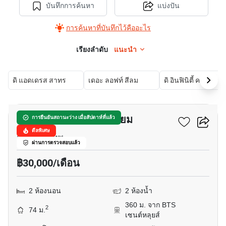
บันทึกการค้นหา
แบ่งปัน
การค้นหาที่บันทึกไว้คืออะไร
เรียงลำดับ
แนะนำ
ดิ แอดเดรส สาทร
เดอะ ลอฟท์ สีลม
ดิ อินฟ
6
ปภาดา สีลม คอนโดมิเนียม
การยืนยันสถานะว่าง เมื่อสัปดาห์ที่แล้ว
ดีลพิเศษ
สีลม, กรุงเทพ
ผ่านการตรวจสอบแล้ว
฿30,000/เดือน
2 ห้องนอน
2 ห้องน้ำ
360 ม. จาก BTS
2
74 ม.
เซนต์หลุยส์