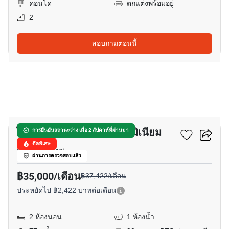
คอนโด
ตกแต่งพร้อมอยู่
2
สอบถามตอนนี้
7
ไดมอนด์ ทาวเวอร์ คอนโดมิเนียม
การยืนยันสถานะว่าง เมื่อ 2 สัปดาห์ที่ผ่านมา
ดีลพิเศษ
สีลม, กรุงเทพ
ผ่านการตรวจสอบแล้ว
฿35,000/เดือน
฿37,422/เดือน
ประหยัดไป ฿2,422 บาทต่อเดือน
2 ห้องนอน
1 ห้องน้ำ
2