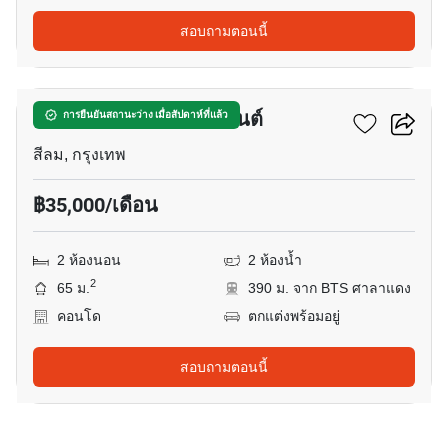
สอบถามตอนนี้
7
คอนโดเลต ไลท์ คอนแวนต์
การยืนยันสถานะว่าง เมื่อสัปดาห์ที่แล้ว
สีลม, กรุงเทพ
฿35,000/เดือน
2 ห้องนอน
2 ห้องน้ำ
2
65 ม.
390 ม. จาก BTS ศาลาแดง
คอนโด
ตกแต่งพร้อมอยู่
สอบถามตอนนี้