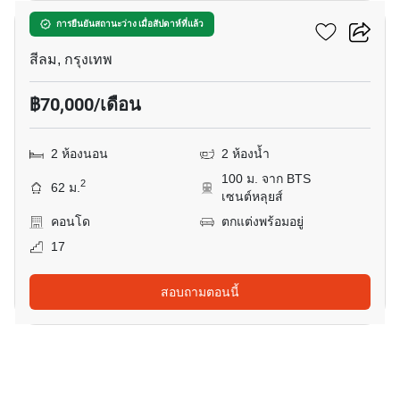
อนิล สาทร 12
การยืนยันสถานะว่าง เมื่อสัปดาห์ที่แล้ว
สีลม, กรุงเทพ
฿70,000/เดือน
2 ห้องนอน
2 ห้องน้ำ
100 ม. จาก BTS
2
62 ม.
เซนต์หลุยส์
คอนโด
ตกแต่งพร้อมอยู่
17
สอบถามตอนนี้
14