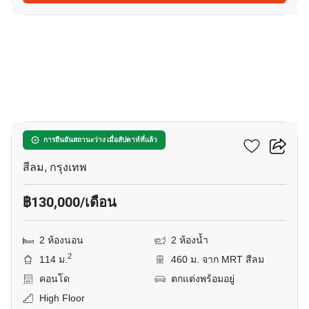
9
ศาลาแดง วัน
การยืนยันสถานะว่าง เมื่อสัปดาห์ที่แล้ว
สีลม, กรุงเทพ
฿130,000/เดือน
2 ห้องนอน
2 ห้องน้ำ
2
114 ม.
460 ม. จาก MRT สีลม
คอนโด
ตกแต่งพร้อมอยู่
High Floor