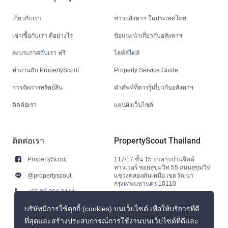
เกี่ยวกับเรา
ข่าวอสังหาฯ ในประเทศไทย
เช่า/ซื้อกับเรา ดีอย่างไร
ข้อแนะนำเกี่ยวกับอสังหาฯ
ลงประกาศกับเรา ฟรี
ไลฟ์สไตล์
ทำงานกับ PropertyScout
Property Service Guide
การจัดการทรัพย์สิน
คำศัพท์ที่ควรรู้เกี่ยวกับอสังหาฯ
ติดต่อเรา
แผนผังเว็บไซต์
ติดต่อเรา
PropertyScout Thailand
PropertyScout
117/17 ชั้น 15 อาคารปานจิตต์
ทาวเวอร์ ซอยสุขุมวิท 55 ถนนสุขุมวิท
@propertyscout
แขวงคลองตันเหนือ เขตวัฒนา
กรุงเทพมหานคร 10110
+66 92 264 3444
+66 92 264 3444
บริษัทมีการใช้คุกกี้ (cookies) บนเว็บไซต์ เพื่อให้บริการที่ดี
ที่สุดและสร้างประสบการณ์การใช้งานบนเว็บไซต์ที่ดีและ
contact@propertyscout.co.th